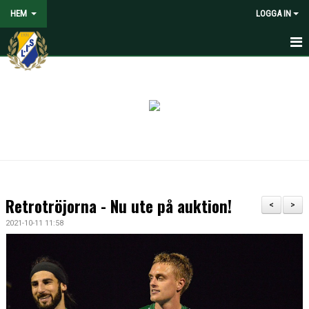
HEM
LOGGA IN
HEM
NYHETER
VOLONTÄRER SÖKES
OM LANDVETTER IS
JOYNA FOLKSPEL
Retrotröjorna - Nu ute på auktion!
<
>
BLI PARTNER TILL LIS
2021-10-11 11:58
STÖDMEDLEM
SPELARE