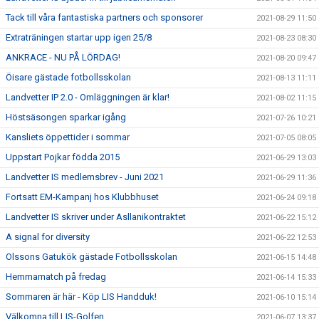
Tack till våra fantastiska partners och sponsorer
2021-08-29 11:50
Extraträningen startar upp igen 25/8
2021-08-23 08:30
ANKRACE - NU PÅ LÖRDAG!
2021-08-20 09:47
Öisare gästade fotbollsskolan
2021-08-13 11:11
Landvetter IP 2.0 - Omläggningen är klar!
2021-08-02 11:15
Höstsäsongen sparkar igång
2021-07-26 10:21
Kansliets öppettider i sommar
2021-07-05 08:05
Uppstart Pojkar födda 2015
2021-06-29 13:03
Landvetter IS medlemsbrev - Juni 2021
2021-06-29 11:36
Fortsatt EM-Kampanj hos Klubbhuset
2021-06-24 09:18
Landvetter IS skriver under Asllanikontraktet
2021-06-22 15:12
A signal for diversity
2021-06-22 12:53
Olssons Gatukök gästade Fotbollsskolan
2021-06-15 14:48
Hemmamatch på fredag
2021-06-14 15:33
Sommaren är här - Köp LIS Handduk!
2021-06-10 15:14
Välkomna till LIS-Golfen
2021-06-07 13:37