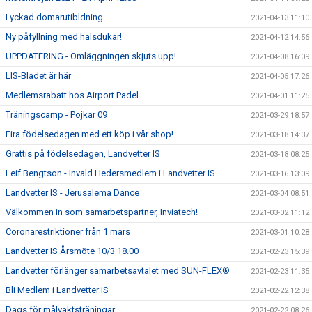
Lyckad domarutibldning
2021-04-13 11:10
Ny påfyllning med halsdukar!
2021-04-12 14:56
UPPDATERING - Omläggningen skjuts upp!
2021-04-08 16:09
LIS-Bladet är här
2021-04-05 17:26
Medlemsrabatt hos Airport Padel
2021-04-01 11:25
Träningscamp - Pojkar 09
2021-03-29 18:57
Fira födelsedagen med ett köp i vår shop!
2021-03-18 14:37
Grattis på födelsedagen, Landvetter IS
2021-03-18 08:25
Leif Bengtson - Invald Hedersmedlem i Landvetter IS
2021-03-16 13:09
Landvetter IS - Jerusalema Dance
2021-03-04 08:51
Välkommen in som samarbetspartner, Inviatech!
2021-03-02 11:12
Coronarestriktioner från 1 mars
2021-03-01 10:28
Landvetter IS Årsmöte 10/3 18.00
2021-02-23 15:39
Landvetter förlänger samarbetsavtalet med SUN-FLEX®
2021-02-23 11:35
Bli Medlem i Landvetter IS
2021-02-22 12:38
Dags för målvaktsträningar
2021-02-22 08:26