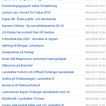
Evenemangsgruppen söker förstärkning
2022-04-26 10:01
Lyckad cup i Horred för Pojkar 2010
2022-04-25 14:44
Pojkar 08 - Årets publik- och entrévärdar
2022-04-21 10:13
Express Delivery - Ny samarbetspartner till LIS
2022-04-14 14:09
LIS-Kläder har kommit fram till Gambia
2022-04-05 10:36
Fotbollsskolan 2022 - Anmälan är öppen!
2022-04-04 09:37
Hyllning till Morgan Johansson
2022-04-03 13:49
Seriepremiär på fredag!
2022-03-29 14:27
Noah Säll-Magnusson summerar träningslägret
2022-03-29 11:36
Välkomna på årsmöte!
2022-03-21 09:30
Landvetter Fotboll och Offitech förlänger samarbetet
2022-03-17 09:06
Grattis på födelsedagen, Landvetter IS
2022-03-15 08:55
Anmäl er till Påsklovsfotboll
2022-03-10 08:04
Lantmännen Aspen förlänger samarbetet med LIS
2022-03-09 09:42
Klubbkväll i Landvetter 10 mars
2022-03-08 11:30
Daglig verksamhet håller rent på Landvetter IP
2022-03-02 11:01