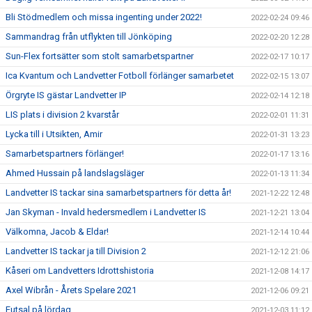
Bli Stödmedlem och missa ingenting under 2022!
2022-02-24 09:46
Sammandrag från utflykten till Jönköping
2022-02-20 12:28
Sun-Flex fortsätter som stolt samarbetspartner
2022-02-17 10:17
Ica Kvantum och Landvetter Fotboll förlänger samarbetet
2022-02-15 13:07
Örgryte IS gästar Landvetter IP
2022-02-14 12:18
LIS plats i division 2 kvarstår
2022-02-01 11:31
Lycka till i Utsikten, Amir
2022-01-31 13:23
Samarbetspartners förlänger!
2022-01-17 13:16
Ahmed Hussain på landslagsläger
2022-01-13 11:34
Landvetter IS tackar sina samarbetspartners för detta år!
2021-12-22 12:48
Jan Skyman - Invald hedersmedlem i Landvetter IS
2021-12-21 13:04
Välkomna, Jacob & Eldar!
2021-12-14 10:44
Landvetter IS tackar ja till Division 2
2021-12-12 21:06
Kåseri om Landvetters Idrottshistoria
2021-12-08 14:17
Axel Wibrån - Årets Spelare 2021
2021-12-06 09:21
Futsal på lördag
2021-12-03 11:12