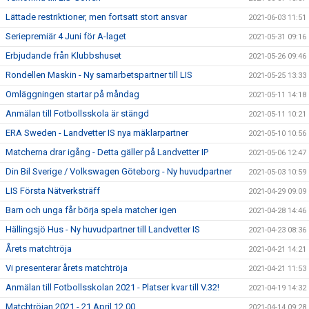
Lättade restriktioner, men fortsatt stort ansvar
2021-06-03 11:51
Seriepremiär 4 Juni för A-laget
2021-05-31 09:16
Erbjudande från Klubbshuset
2021-05-26 09:46
Rondellen Maskin - Ny samarbetspartner till LIS
2021-05-25 13:33
Omläggningen startar på måndag
2021-05-11 14:18
Anmälan till Fotbollsskola är stängd
2021-05-11 10:21
ERA Sweden - Landvetter IS nya mäklarpartner
2021-05-10 10:56
Matcherna drar igång - Detta gäller på Landvetter IP
2021-05-06 12:47
Din Bil Sverige / Volkswagen Göteborg - Ny huvudpartner
2021-05-03 10:59
LIS Första Nätverksträff
2021-04-29 09:09
Barn och unga får börja spela matcher igen
2021-04-28 14:46
Hällingsjö Hus - Ny huvudpartner till Landvetter IS
2021-04-23 08:36
Årets matchtröja
2021-04-21 14:21
Vi presenterar årets matchtröja
2021-04-21 11:53
Anmälan till Fotbollsskolan 2021 - Platser kvar till V.32!
2021-04-19 14:32
Matchtröjan 2021 - 21 April 12.00
2021-04-14 09:28