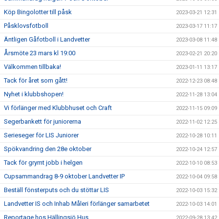
Köp Bingolotter till påsk
2023-03-21 12:31
Påsklovsfotboll
2023-03-17 11:17
Äntligen Gåfotboll i Landvetter
2023-03-08 11:48
Årsmöte 23 mars kl 19:00
2023-02-21 20:20
Välkommen tillbaka!
2023-01-11 13:17
Tack för året som gått!
2022-12-23 08:48
Nyhet i klubbshopen!
2022-11-28 13:04
Vi förlänger med Klubbhuset och Craft
2022-11-15 09:09
Segerbankett för juniorerna
2022-11-02 12:25
Serieseger för LIS Juniorer
2022-10-28 10:11
Spökvandring den 28e oktober
2022-10-24 12:57
Tack för grymt jobb i helgen
2022-10-10 08:53
Cupsammandrag 8-9 oktober Landvetter IP
2022-10-04 09:58
Beställ fönsterputs och du stöttar LIS
2022-10-03 15:32
Landvetter IS och Inhab Måleri förlänger samarbetet
2022-10-03 14:01
Reportage hos Hällingsjö Hus
2022-09-28 13:42