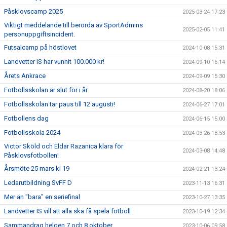
Påsklovscamp 2025
2025-03-24 17:23
Viktigt meddelande till berörda av SportAdmins
2025-02-05 11:41
personuppgiftsincident.
Futsalcamp på höstlovet
2024-10-08 15:31
Landvetter IS har vunnit 100.000 kr!
2024-09-10 16:14
Årets Ankrace
2024-09-09 15:30
Fotbollsskolan är slut för i år
2024-08-20 18:06
Fotbollsskolan tar paus till 12 augusti!
2024-06-27 17:01
Fotbollens dag
2024-06-15 15:00
Fotbollsskola 2024
2024-03-26 18:53
Victor Sköld och Eldar Razanica klara för
2024-03-08 14:48
Påsklovsfotbollen!
Årsmöte 25 mars kl 19
2024-02-21 13:24
Ledarutbildning SvFF D
2023-11-13 16:31
Mer än "bara" en seriefinal
2023-10-27 13:35
Landvetter IS vill att alla ska få spela fotboll
2023-10-19 12:34
Sammandrag helgen 7 och 8 oktober
2023-10-06 09:58