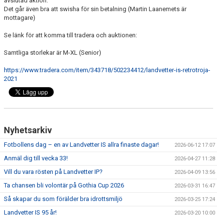
avslutad aktion.
Det går även bra att swisha för sin betalning (Martin Laanemets är
mottagare)
Se länk för att komma till tradera och auktionen:
Samtliga storlekar är M-XL (Senior)
https://www.tradera.com/item/343718/502234412/landvetter-is-retrotroja-
2021
Nyhetsarkiv
Fotbollens dag – en av Landvetter IS allra finaste dagar!
2026-06-12 17:07
Anmäl dig till vecka 33!
2026-04-27 11:28
Vill du vara rösten på Landvetter IP?
2026-04-09 13:56
Ta chansen bli volontär på Gothia Cup 2026
2026-03-31 16:47
Så skapar du som förälder bra idrottsmiljö
2026-03-25 17:24
Landvetter IS 95 år!
2026-03-20 10:00