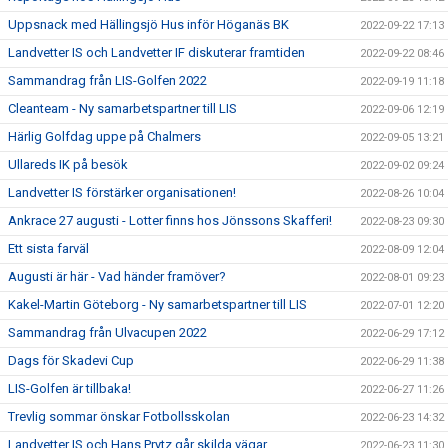
Uppsnack med Hällingsjö Hus inför Höganäs BK
2022-09-22 17:13
Landvetter IS och Landvetter IF diskuterar framtiden
2022-09-22 08:46
Sammandrag från LIS-Golfen 2022
2022-09-19 11:18
Cleanteam - Ny samarbetspartner till LIS
2022-09-06 12:19
Härlig Golfdag uppe på Chalmers
2022-09-05 13:21
Ullareds IK på besök
2022-09-02 09:24
Landvetter IS förstärker organisationen!
2022-08-26 10:04
Ankrace 27 augusti - Lotter finns hos Jönssons Skafferi!
2022-08-23 09:30
Ett sista farväl
2022-08-09 12:04
Augusti är här - Vad händer framöver?
2022-08-01 09:23
Kakel-Martin Göteborg - Ny samarbetspartner till LIS
2022-07-01 12:20
Sammandrag från Ulvacupen 2022
2022-06-29 17:12
Dags för Skadevi Cup
2022-06-29 11:38
LIS-Golfen är tillbaka!
2022-06-27 11:26
Trevlig sommar önskar Fotbollsskolan
2022-06-23 14:32
Landvetter IS och Hans Prytz går skilda vägar
2022-06-23 11:30