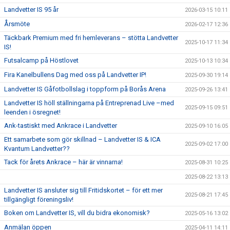
Landvetter IS 95 år
2026-03-15 10:11
Årsmöte
2026-02-17 12:36
Täckbark Premium med fri hemleverans – stötta Landvetter
2025-10-17 11:34
IS!
Futsalcamp på Höstlovet
2025-10-13 10:34
Fira Kanelbullens Dag med oss på Landvetter IP!
2025-09-30 19:14
Landvetter IS Gåfotbollslag i toppform på Borås Arena
2025-09-26 13:41
Landvetter IS höll ställningarna på Entreprenad Live –med
2025-09-15 09:51
leenden i ösregnet!
Ank-tastiskt med Ankrace i Landvetter
2025-09-10 16:05
Ett samarbete som gör skillnad – Landvetter IS & ICA
2025-09-02 17:00
Kvantum Landvetter??
Tack för årets Ankrace – här är vinnarna!
2025-08-31 10:25
2025-08-22 13:13
Landvetter IS ansluter sig till Fritidskortet – för ett mer
2025-08-21 17:45
tillgängligt föreningsliv!
Boken om Landvetter IS, vill du bidra ekonomisk?
2025-05-16 13:02
Anmälan öppen
2025-04-11 14:11