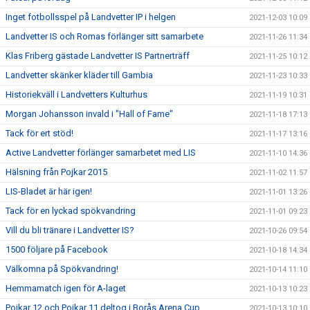
Inget fotbollsspel på Landvetter IP i helgen
2021-12-03 10:09
Landvetter IS och Romas förlänger sitt samarbete
2021-11-26 11:34
Klas Friberg gästade Landvetter IS Partnerträff
2021-11-25 10:12
Landvetter skänker kläder till Gambia
2021-11-23 10:33
Historiekväll i Landvetters Kulturhus
2021-11-19 10:31
Morgan Johansson invald i "Hall of Fame"
2021-11-18 17:13
Tack för ert stöd!
2021-11-17 13:16
Active Landvetter förlänger samarbetet med LIS
2021-11-10 14:36
Hälsning från Pojkar 2015
2021-11-02 11:57
LIS-Bladet är här igen!
2021-11-01 13:26
Tack för en lyckad spökvandring
2021-11-01 09:23
Vill du bli tränare i Landvetter IS?
2021-10-26 09:54
1500 följare på Facebook
2021-10-18 14:34
Välkomna på Spökvandring!
2021-10-14 11:10
Hemmamatch igen för A-laget
2021-10-13 10:23
Pojkar 12 och Pojkar 11 deltog i Borås Arena Cup
2021-10-13 10:10