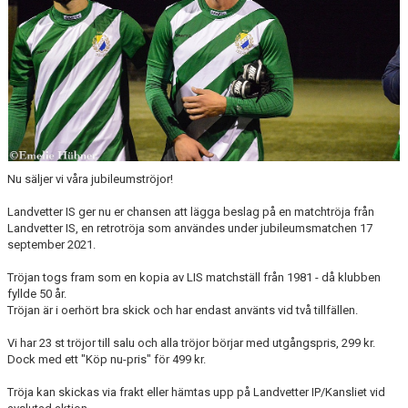
LEDARE
POLICYDOKUMENT
KALENDER
EVENEMANG
MEDIA
Nu säljer vi våra jubileumströjor!
KONTAKT
Landvetter IS ger nu er chansen att lägga beslag på en matchtröja från
Landvetter IS, en retrotröja som användes under jubileumsmatchen 17
FOTBOLLSSKOLA 2026
september 2021.
Tröjan togs fram som en kopia av LIS matchställ från 1981 - då klubben
fyllde 50 år.
Tröjan är i oerhört bra skick och har endast använts vid två tillfällen.
Vi har 23 st tröjor till salu och alla tröjor börjar med utgångspris, 299 kr.
Dock med ett "Köp nu-pris" för 499 kr.
Tröja kan skickas via frakt eller hämtas upp på Landvetter IP/Kansliet vid