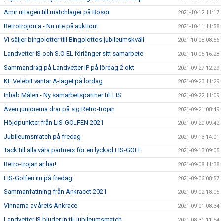
Amir uttagen till matchläger på Bosön
2021-10-12 11:17
Retrotröjorna - Nu ute på auktion!
2021-10-11 11:58
Vi säljer bingolotter till Bingolottos jubileumskväll
2021-10-08 08:56
Landvetter IS och S.O EL förlänger sitt samarbete
2021-10-05 16:28
Sammandrag på Landvetter IP på lördag 2 okt
2021-09-27 12:29
KF Velebit väntar A-laget på lördag
2021-09-23 11:29
Inhab Måleri - Ny samarbetspartner till LIS
2021-09-22 11:09
Även juniorerna drar på sig Retro-tröjan
2021-09-21 08:49
Höjdpunkter från LIS-GOLFEN 2021
2021-09-20 09:42
Jubileumsmatch på fredag
2021-09-13 14:01
Tack till alla våra partners för en lyckad LIS-GOLF
2021-09-13 09:05
Retro-tröjan är här!
2021-09-08 11:38
LIS-Golfen nu på fredag
2021-09-06 08:57
Sammanfattning från Ankracet 2021
2021-09-02 18:05
Vinnarna av årets Ankrace
2021-09-01 08:34
Landvetter IS bjuder in till jubileumsmatch
2021-08-31 11:54