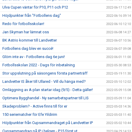
Ulva Cupen väntar för P10, P11 och P12
2022-06-17 12:49
Höjdpunkter från "Fotbollens dag"
2022-06-16 09:14
Redo för fotbollsskolan!
2022-06-10 12:10
Jan Skyman har lämnat oss
2022-06-08 14:27
BK Astrio kommer till Landvetter
2022-06-07 10:56
Fotbollens dag blev en succé!
2022-06-07 09:08
Glöm inte av - Fotbollens dag 6e juni!
2022-06-01 11:00
Fotbollsskolan 2022 - Dags för inbetalning
2022-05-30 08:53
Stor uppslutning på säsongens första partnerträff
2022-05-19 11:30
Landvetter IS åker till Ullared - Vill du hänga med?
2022-05-10 12:02
Omläggning av A-plan startar idag (9/5) - Detta gäller!
2022-05-09 15:08
Optimera Bygghandel - Ny samarbetspartner till LIS
2022-05-09 11:04
Skadeproblem? - Active finns till för er
2022-05-03 14:36
150 seriematcher för Efe Yildirim
2022-05-03 11:40
Höjdpunkter från Cupsammandraget på Landvetter IP
2022-05-02 10:44
Cupsammandrag på IP i helgen - P15 först ut
2022-04-29 14:53