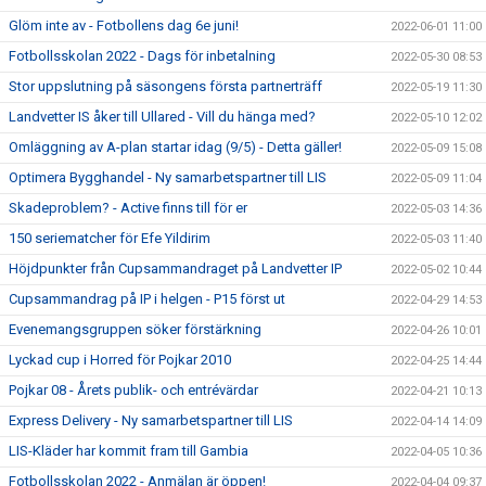
Glöm inte av - Fotbollens dag 6e juni!
2022-06-01 11:00
Fotbollsskolan 2022 - Dags för inbetalning
2022-05-30 08:53
Stor uppslutning på säsongens första partnerträff
2022-05-19 11:30
Landvetter IS åker till Ullared - Vill du hänga med?
2022-05-10 12:02
Omläggning av A-plan startar idag (9/5) - Detta gäller!
2022-05-09 15:08
Optimera Bygghandel - Ny samarbetspartner till LIS
2022-05-09 11:04
Skadeproblem? - Active finns till för er
2022-05-03 14:36
150 seriematcher för Efe Yildirim
2022-05-03 11:40
Höjdpunkter från Cupsammandraget på Landvetter IP
2022-05-02 10:44
Cupsammandrag på IP i helgen - P15 först ut
2022-04-29 14:53
Evenemangsgruppen söker förstärkning
2022-04-26 10:01
Lyckad cup i Horred för Pojkar 2010
2022-04-25 14:44
Pojkar 08 - Årets publik- och entrévärdar
2022-04-21 10:13
Express Delivery - Ny samarbetspartner till LIS
2022-04-14 14:09
LIS-Kläder har kommit fram till Gambia
2022-04-05 10:36
Fotbollsskolan 2022 - Anmälan är öppen!
2022-04-04 09:37