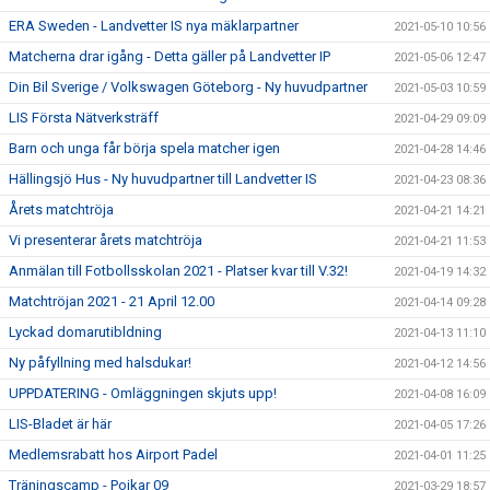
ERA Sweden - Landvetter IS nya mäklarpartner
2021-05-10 10:56
Matcherna drar igång - Detta gäller på Landvetter IP
2021-05-06 12:47
Din Bil Sverige / Volkswagen Göteborg - Ny huvudpartner
2021-05-03 10:59
LIS Första Nätverksträff
2021-04-29 09:09
Barn och unga får börja spela matcher igen
2021-04-28 14:46
Hällingsjö Hus - Ny huvudpartner till Landvetter IS
2021-04-23 08:36
Årets matchtröja
2021-04-21 14:21
Vi presenterar årets matchtröja
2021-04-21 11:53
Anmälan till Fotbollsskolan 2021 - Platser kvar till V.32!
2021-04-19 14:32
Matchtröjan 2021 - 21 April 12.00
2021-04-14 09:28
Lyckad domarutibldning
2021-04-13 11:10
Ny påfyllning med halsdukar!
2021-04-12 14:56
UPPDATERING - Omläggningen skjuts upp!
2021-04-08 16:09
LIS-Bladet är här
2021-04-05 17:26
Medlemsrabatt hos Airport Padel
2021-04-01 11:25
Träningscamp - Pojkar 09
2021-03-29 18:57