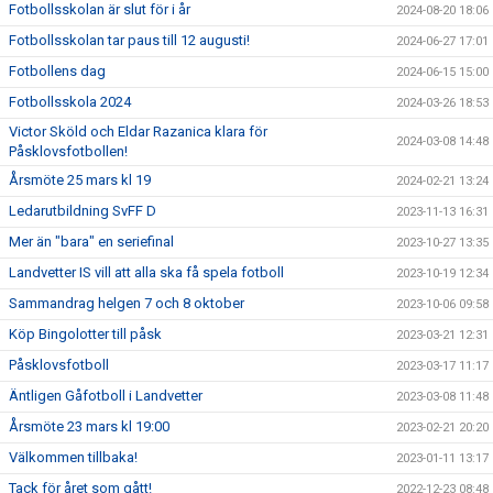
Fotbollsskolan är slut för i år
2024-08-20 18:06
Fotbollsskolan tar paus till 12 augusti!
2024-06-27 17:01
Fotbollens dag
2024-06-15 15:00
Fotbollsskola 2024
2024-03-26 18:53
Victor Sköld och Eldar Razanica klara för
2024-03-08 14:48
Påsklovsfotbollen!
Årsmöte 25 mars kl 19
2024-02-21 13:24
Ledarutbildning SvFF D
2023-11-13 16:31
Mer än "bara" en seriefinal
2023-10-27 13:35
Landvetter IS vill att alla ska få spela fotboll
2023-10-19 12:34
Sammandrag helgen 7 och 8 oktober
2023-10-06 09:58
Köp Bingolotter till påsk
2023-03-21 12:31
Påsklovsfotboll
2023-03-17 11:17
Äntligen Gåfotboll i Landvetter
2023-03-08 11:48
Årsmöte 23 mars kl 19:00
2023-02-21 20:20
Välkommen tillbaka!
2023-01-11 13:17
Tack för året som gått!
2022-12-23 08:48