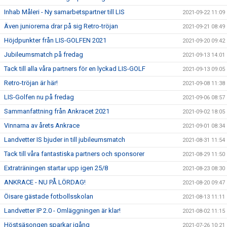
Inhab Måleri - Ny samarbetspartner till LIS
2021-09-22 11:09
Även juniorerna drar på sig Retro-tröjan
2021-09-21 08:49
Höjdpunkter från LIS-GOLFEN 2021
2021-09-20 09:42
Jubileumsmatch på fredag
2021-09-13 14:01
Tack till alla våra partners för en lyckad LIS-GOLF
2021-09-13 09:05
Retro-tröjan är här!
2021-09-08 11:38
LIS-Golfen nu på fredag
2021-09-06 08:57
Sammanfattning från Ankracet 2021
2021-09-02 18:05
Vinnarna av årets Ankrace
2021-09-01 08:34
Landvetter IS bjuder in till jubileumsmatch
2021-08-31 11:54
Tack till våra fantastiska partners och sponsorer
2021-08-29 11:50
Extraträningen startar upp igen 25/8
2021-08-23 08:30
ANKRACE - NU PÅ LÖRDAG!
2021-08-20 09:47
Öisare gästade fotbollsskolan
2021-08-13 11:11
Landvetter IP 2.0 - Omläggningen är klar!
2021-08-02 11:15
Höstsäsongen sparkar igång
2021-07-26 10:21