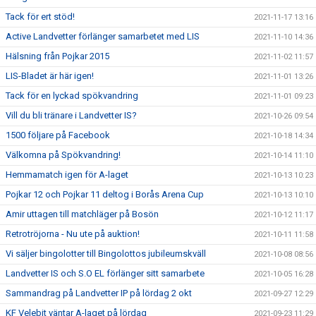
Tack för ert stöd!
2021-11-17 13:16
Active Landvetter förlänger samarbetet med LIS
2021-11-10 14:36
Hälsning från Pojkar 2015
2021-11-02 11:57
LIS-Bladet är här igen!
2021-11-01 13:26
Tack för en lyckad spökvandring
2021-11-01 09:23
Vill du bli tränare i Landvetter IS?
2021-10-26 09:54
1500 följare på Facebook
2021-10-18 14:34
Välkomna på Spökvandring!
2021-10-14 11:10
Hemmamatch igen för A-laget
2021-10-13 10:23
Pojkar 12 och Pojkar 11 deltog i Borås Arena Cup
2021-10-13 10:10
Amir uttagen till matchläger på Bosön
2021-10-12 11:17
Retrotröjorna - Nu ute på auktion!
2021-10-11 11:58
Vi säljer bingolotter till Bingolottos jubileumskväll
2021-10-08 08:56
Landvetter IS och S.O EL förlänger sitt samarbete
2021-10-05 16:28
Sammandrag på Landvetter IP på lördag 2 okt
2021-09-27 12:29
KF Velebit väntar A-laget på lördag
2021-09-23 11:29