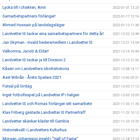
Lycka till i Utsikten, Amir
2022-01-31 13:23
Samarbetspartners förlänger!
2022-01-17 13:16
Ahmed Hussain på landslagsläger
2022-01-13 11:34
Landvetter IS tackar sina samarbetspartners för detta år!
2021-12-22 12:48
Jan Skyman - Invald hedersmedlem i Landvetter IS
2021-12-21 13:04
Välkomna, Jacob & Eldar!
2021-12-14 10:44
Landvetter IS tackar ja till Division 2
2021-12-12 21:06
Kåseri om Landvetters Idrottshistoria
2021-12-08 14:17
Axel Wibrån - Årets Spelare 2021
2021-12-06 09:21
Futsal på lördag
2021-12-03 11:12
Inget fotbollsspel på Landvetter IP i helgen
2021-12-03 10:09
Landvetter IS och Romas förlänger sitt samarbete
2021-11-26 11:34
Klas Friberg gästade Landvetter IS Partnerträff
2021-11-25 10:12
Landvetter skänker kläder till Gambia
2021-11-23 10:33
Historiekväll i Landvetters Kulturhus
2021-11-19 10:31
Morgan Johansson invald i "Hall of Fame"
2021-11-18 17:13