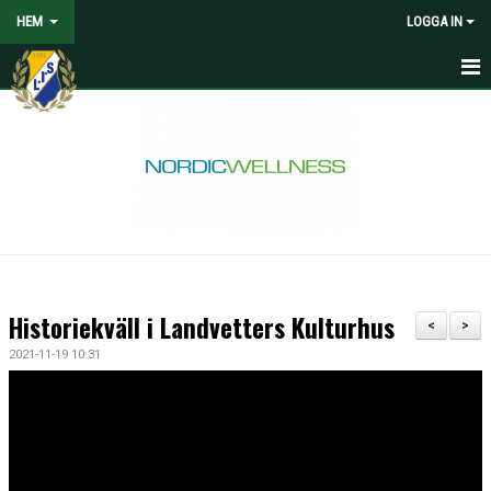
HEM
LOGGA IN
HEM
NYHETER
VOLONTÄRER SÖKES
OM LANDVETTER IS
JOYNA FOLKSPEL
Historiekväll i Landvetters Kulturhus
<
>
BLI PARTNER TILL LIS
2021-11-19 10:31
STÖDMEDLEM
SPELARE