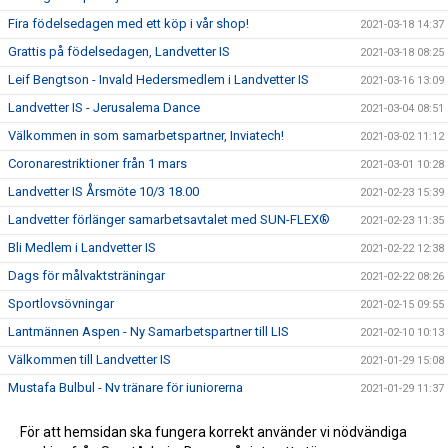
Fira födelsedagen med ett köp i vår shop!
2021-03-18 14:37
Grattis på födelsedagen, Landvetter IS
2021-03-18 08:25
Leif Bengtson - Invald Hedersmedlem i Landvetter IS
2021-03-16 13:09
Landvetter IS - Jerusalema Dance
2021-03-04 08:51
Välkommen in som samarbetspartner, Inviatech!
2021-03-02 11:12
Coronarestriktioner från 1 mars
2021-03-01 10:28
Landvetter IS Årsmöte 10/3 18.00
2021-02-23 15:39
Landvetter förlänger samarbetsavtalet med SUN-FLEX®
2021-02-23 11:35
Bli Medlem i Landvetter IS
2021-02-22 12:38
Dags för målvaktsträningar
2021-02-22 08:26
Sportlovsövningar
2021-02-15 09:55
Lantmännen Aspen - Ny Samarbetspartner till LIS
2021-02-10 10:13
Välkommen till Landvetter IS
2021-01-29 15:08
Mustafa Bulbul - Ny tränare för juniorerna
2021-01-29 11:37
ICA Kvantum Landvetter fortsätter att stötta LIS
2021-01-25 16:10
För att hemsidan ska fungera korrekt använder vi nödvändiga
Landvetter IS välkomnar Hertzmans Kakel & Klinker in i