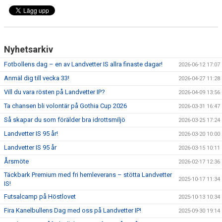
Nyhetsarkiv
Fotbollens dag – en av Landvetter IS allra finaste dagar!
2026-06-12 17:07
Anmäl dig till vecka 33!
2026-04-27 11:28
Vill du vara rösten på Landvetter IP?
2026-04-09 13:56
Ta chansen bli volontär på Gothia Cup 2026
2026-03-31 16:47
Så skapar du som förälder bra idrottsmiljö
2026-03-25 17:24
Landvetter IS 95 år!
2026-03-20 10:00
Landvetter IS 95 år
2026-03-15 10:11
Årsmöte
2026-02-17 12:36
Täckbark Premium med fri hemleverans – stötta Landvetter
2025-10-17 11:34
IS!
Futsalcamp på Höstlovet
2025-10-13 10:34
Fira Kanelbullens Dag med oss på Landvetter IP!
2025-09-30 19:14