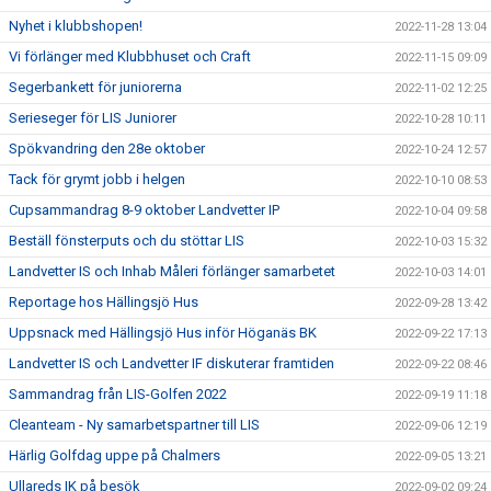
Nyhet i klubbshopen!
2022-11-28 13:04
Vi förlänger med Klubbhuset och Craft
2022-11-15 09:09
Segerbankett för juniorerna
2022-11-02 12:25
Serieseger för LIS Juniorer
2022-10-28 10:11
Spökvandring den 28e oktober
2022-10-24 12:57
Tack för grymt jobb i helgen
2022-10-10 08:53
Cupsammandrag 8-9 oktober Landvetter IP
2022-10-04 09:58
Beställ fönsterputs och du stöttar LIS
2022-10-03 15:32
Landvetter IS och Inhab Måleri förlänger samarbetet
2022-10-03 14:01
Reportage hos Hällingsjö Hus
2022-09-28 13:42
Uppsnack med Hällingsjö Hus inför Höganäs BK
2022-09-22 17:13
Landvetter IS och Landvetter IF diskuterar framtiden
2022-09-22 08:46
Sammandrag från LIS-Golfen 2022
2022-09-19 11:18
Cleanteam - Ny samarbetspartner till LIS
2022-09-06 12:19
Härlig Golfdag uppe på Chalmers
2022-09-05 13:21
Ullareds IK på besök
2022-09-02 09:24