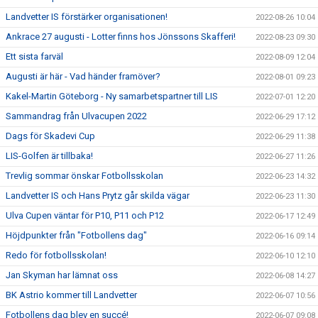
Landvetter IS förstärker organisationen!
2022-08-26 10:04
Ankrace 27 augusti - Lotter finns hos Jönssons Skafferi!
2022-08-23 09:30
Ett sista farväl
2022-08-09 12:04
Augusti är här - Vad händer framöver?
2022-08-01 09:23
Kakel-Martin Göteborg - Ny samarbetspartner till LIS
2022-07-01 12:20
Sammandrag från Ulvacupen 2022
2022-06-29 17:12
Dags för Skadevi Cup
2022-06-29 11:38
LIS-Golfen är tillbaka!
2022-06-27 11:26
Trevlig sommar önskar Fotbollsskolan
2022-06-23 14:32
Landvetter IS och Hans Prytz går skilda vägar
2022-06-23 11:30
Ulva Cupen väntar för P10, P11 och P12
2022-06-17 12:49
Höjdpunkter från "Fotbollens dag"
2022-06-16 09:14
Redo för fotbollsskolan!
2022-06-10 12:10
Jan Skyman har lämnat oss
2022-06-08 14:27
BK Astrio kommer till Landvetter
2022-06-07 10:56
Fotbollens dag blev en succé!
2022-06-07 09:08