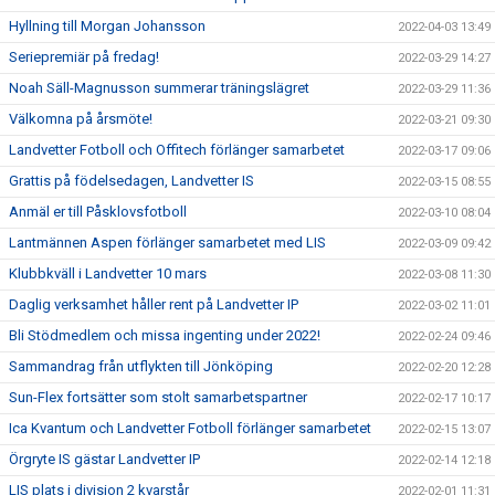
Hyllning till Morgan Johansson
2022-04-03 13:49
Seriepremiär på fredag!
2022-03-29 14:27
Noah Säll-Magnusson summerar träningslägret
2022-03-29 11:36
Välkomna på årsmöte!
2022-03-21 09:30
Landvetter Fotboll och Offitech förlänger samarbetet
2022-03-17 09:06
Grattis på födelsedagen, Landvetter IS
2022-03-15 08:55
Anmäl er till Påsklovsfotboll
2022-03-10 08:04
Lantmännen Aspen förlänger samarbetet med LIS
2022-03-09 09:42
Klubbkväll i Landvetter 10 mars
2022-03-08 11:30
Daglig verksamhet håller rent på Landvetter IP
2022-03-02 11:01
Bli Stödmedlem och missa ingenting under 2022!
2022-02-24 09:46
Sammandrag från utflykten till Jönköping
2022-02-20 12:28
Sun-Flex fortsätter som stolt samarbetspartner
2022-02-17 10:17
Ica Kvantum och Landvetter Fotboll förlänger samarbetet
2022-02-15 13:07
Örgryte IS gästar Landvetter IP
2022-02-14 12:18
LIS plats i division 2 kvarstår
2022-02-01 11:31