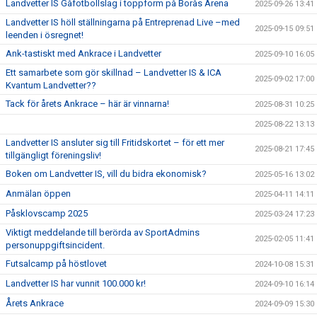
Landvetter IS Gåfotbollslag i toppform på Borås Arena
2025-09-26 13:41
Landvetter IS höll ställningarna på Entreprenad Live –med
2025-09-15 09:51
leenden i ösregnet!
Ank-tastiskt med Ankrace i Landvetter
2025-09-10 16:05
Ett samarbete som gör skillnad – Landvetter IS & ICA
2025-09-02 17:00
Kvantum Landvetter??
Tack för årets Ankrace – här är vinnarna!
2025-08-31 10:25
2025-08-22 13:13
Landvetter IS ansluter sig till Fritidskortet – för ett mer
2025-08-21 17:45
tillgängligt föreningsliv!
Boken om Landvetter IS, vill du bidra ekonomisk?
2025-05-16 13:02
Anmälan öppen
2025-04-11 14:11
Påsklovscamp 2025
2025-03-24 17:23
Viktigt meddelande till berörda av SportAdmins
2025-02-05 11:41
personuppgiftsincident.
Futsalcamp på höstlovet
2024-10-08 15:31
Landvetter IS har vunnit 100.000 kr!
2024-09-10 16:14
Årets Ankrace
2024-09-09 15:30