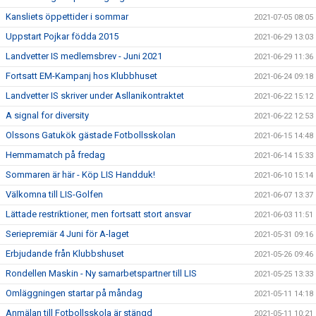
Kansliets öppettider i sommar
2021-07-05 08:05
Uppstart Pojkar födda 2015
2021-06-29 13:03
Landvetter IS medlemsbrev - Juni 2021
2021-06-29 11:36
Fortsatt EM-Kampanj hos Klubbhuset
2021-06-24 09:18
Landvetter IS skriver under Asllanikontraktet
2021-06-22 15:12
A signal for diversity
2021-06-22 12:53
Olssons Gatukök gästade Fotbollsskolan
2021-06-15 14:48
Hemmamatch på fredag
2021-06-14 15:33
Sommaren är här - Köp LIS Handduk!
2021-06-10 15:14
Välkomna till LIS-Golfen
2021-06-07 13:37
Lättade restriktioner, men fortsatt stort ansvar
2021-06-03 11:51
Seriepremiär 4 Juni för A-laget
2021-05-31 09:16
Erbjudande från Klubbshuset
2021-05-26 09:46
Rondellen Maskin - Ny samarbetspartner till LIS
2021-05-25 13:33
Omläggningen startar på måndag
2021-05-11 14:18
Anmälan till Fotbollsskola är stängd
2021-05-11 10:21