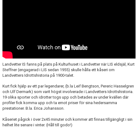
LEDARE
POLICYDOKUMENT
KALENDER
EVENEMANG
MEDIA
Landvetter IS fanns på plats på Kulturhuset i Landvetter när LIS eldsjäl, Kurt
KONTAKT
Steffner (engagerad i LIS sedan 1955) skulle hålla ett kåseri om
Landvetters Idrottshistoria på 1900-talet.
FOTBOLLSSKOLA 2026
Kurt fick hjälp av ett par legendarer, (b.la Leif Bengtson, Pereric Hasselgren
och Ulf Dermark) som varit högst involverade i Landvetters Idrottshistoria.
19 olika sporter och idrotter togs upp och betades av under kvällen där
profiler fick komma upp och ta emot priser för sina hedersamma
prestationer. B.la. Erica Johansson.
Kåseriet pågick i över 2x45 minuter och kommer att finnas tillgängligt i sin
helhet lite senare i vinter. (Håll till godo!)