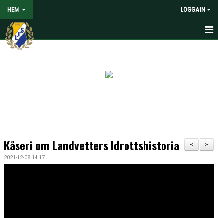
HEM
LOGGA IN
HEM
NYHETER
VOLONTÄRER SÖKES
OM LANDVETTER IS
JOYNA FOLKSPEL
Kåseri om Landvetters Idrottshistoria
<
>
BLI PARTNER TILL LIS
2021-12-08 14:17
STÖDMEDLEM
SPELARE