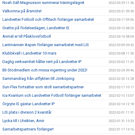
Noah Säll-Magnusson summerar träningslägret
2022-03-29 11:36
Välkomna på årsmöte!
2022-03-21 09:30
Landvetter Fotboll och Offitech förlänger samarbetet
2022-03-17 09:06
Grattis på födelsedagen, Landvetter IS
2022-03-15 08:55
Anmäl er till Påsklovsfotboll
2022-03-10 08:04
Lantmännen Aspen förlänger samarbetet med LIS
2022-03-09 09:42
Klubbkväll i Landvetter 10 mars
2022-03-08 11:30
Daglig verksamhet håller rent på Landvetter IP
2022-03-02 11:01
Bli Stödmedlem och missa ingenting under 2022!
2022-02-24 09:46
Sammandrag från utflykten till Jönköping
2022-02-20 12:28
Sun-Flex fortsätter som stolt samarbetspartner
2022-02-17 10:17
Ica Kvantum och Landvetter Fotboll förlänger samarbetet
2022-02-15 13:07
Örgryte IS gästar Landvetter IP
2022-02-14 12:18
LIS plats i division 2 kvarstår
2022-02-01 11:31
Lycka till i Utsikten, Amir
2022-01-31 13:23
Samarbetspartners förlänger!
2022-01-17 13:16