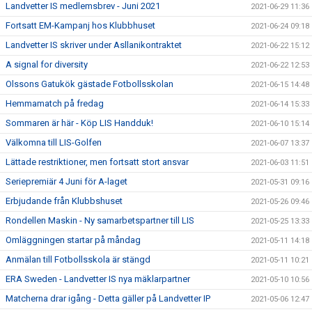
Landvetter IS medlemsbrev - Juni 2021
2021-06-29 11:36
Fortsatt EM-Kampanj hos Klubbhuset
2021-06-24 09:18
Landvetter IS skriver under Asllanikontraktet
2021-06-22 15:12
A signal for diversity
2021-06-22 12:53
Olssons Gatukök gästade Fotbollsskolan
2021-06-15 14:48
Hemmamatch på fredag
2021-06-14 15:33
Sommaren är här - Köp LIS Handduk!
2021-06-10 15:14
Välkomna till LIS-Golfen
2021-06-07 13:37
Lättade restriktioner, men fortsatt stort ansvar
2021-06-03 11:51
Seriepremiär 4 Juni för A-laget
2021-05-31 09:16
Erbjudande från Klubbshuset
2021-05-26 09:46
Rondellen Maskin - Ny samarbetspartner till LIS
2021-05-25 13:33
Omläggningen startar på måndag
2021-05-11 14:18
Anmälan till Fotbollsskola är stängd
2021-05-11 10:21
ERA Sweden - Landvetter IS nya mäklarpartner
2021-05-10 10:56
Matcherna drar igång - Detta gäller på Landvetter IP
2021-05-06 12:47