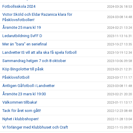
Fotbollsskola 2024
2024-03-26 18:53
Victor Sköld och Eldar Razanica klara för
2024-03-08 14:48
Påsklovsfotbollen!
Årsmöte 25 mars kl 19
2024-02-21 13:24
Ledarutbildning SvFF D
2023-11-13 16:31
Mer än "bara" en seriefinal
2023-10-27 13:35
Landvetter IS vill att alla ska få spela fotboll
2023-10-19 12:34
Sammandrag helgen 7 och 8 oktober
2023-10-06 09:58
Köp Bingolotter till påsk
2023-03-21 12:31
Påsklovsfotboll
2023-03-17 11:17
Äntligen Gåfotboll i Landvetter
2023-03-08 11:48
Årsmöte 23 mars kl 19:00
2023-02-21 20:20
Välkommen tillbaka!
2023-01-11 13:17
Tack för året som gått!
2022-12-23 08:48
Nyhet i klubbshopen!
2022-11-28 13:04
Vi förlänger med Klubbhuset och Craft
2022-11-15 09:09