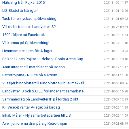
Hälsning från Pojkar 2015
2021-11-02 11:57
LIS-Bladet är här igen!
2021-11-01 13:26
Tack för en lyckad spökvandring
2021-11-01 09:23
Vill du bli tränare i Landvetter IS?
2021-10-26 09:54
1500 följare på Facebook
2021-10-18 14:34
Välkomna på Spökvandring!
2021-10-14 11:10
Hemmamatch igen för A-laget
2021-10-13 10:23
Pojkar 12 och Pojkar 11 deltog i Borås Arena Cup
2021-10-13 10:10
Amir uttagen till matchläger på Bosön
2021-10-12 11:17
Retrotröjorna - Nu ute på auktion!
2021-10-11 11:58
Vi säljer bingolotter till Bingolottos jubileumskväll
2021-10-08 08:56
Landvetter IS och S.O EL förlänger sitt samarbete
2021-10-05 16:28
Sammandrag på Landvetter IP på lördag 2 okt
2021-09-27 12:29
KF Velebit väntar A-laget på lördag
2021-09-23 11:29
Inhab Måleri - Ny samarbetspartner till LIS
2021-09-22 11:09
Även juniorerna drar på sig Retro-tröjan
2021-09-21 08:49