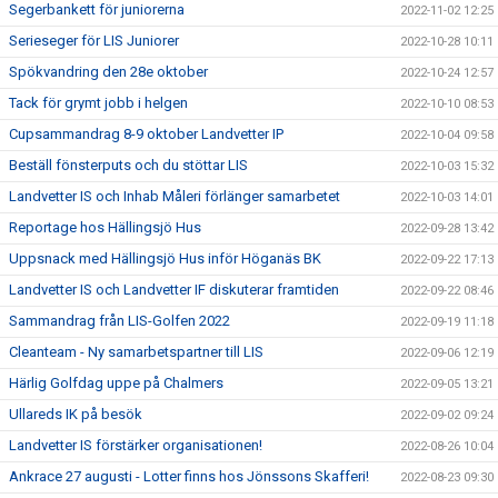
Segerbankett för juniorerna
2022-11-02 12:25
Serieseger för LIS Juniorer
2022-10-28 10:11
Spökvandring den 28e oktober
2022-10-24 12:57
Tack för grymt jobb i helgen
2022-10-10 08:53
Cupsammandrag 8-9 oktober Landvetter IP
2022-10-04 09:58
Beställ fönsterputs och du stöttar LIS
2022-10-03 15:32
Landvetter IS och Inhab Måleri förlänger samarbetet
2022-10-03 14:01
Reportage hos Hällingsjö Hus
2022-09-28 13:42
Uppsnack med Hällingsjö Hus inför Höganäs BK
2022-09-22 17:13
Landvetter IS och Landvetter IF diskuterar framtiden
2022-09-22 08:46
Sammandrag från LIS-Golfen 2022
2022-09-19 11:18
Cleanteam - Ny samarbetspartner till LIS
2022-09-06 12:19
Härlig Golfdag uppe på Chalmers
2022-09-05 13:21
Ullareds IK på besök
2022-09-02 09:24
Landvetter IS förstärker organisationen!
2022-08-26 10:04
Ankrace 27 augusti - Lotter finns hos Jönssons Skafferi!
2022-08-23 09:30