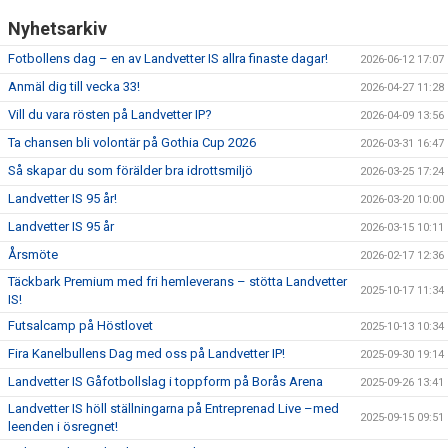
Nyhetsarkiv
Fotbollens dag – en av Landvetter IS allra finaste dagar!
2026-06-12 17:07
Anmäl dig till vecka 33!
2026-04-27 11:28
Vill du vara rösten på Landvetter IP?
2026-04-09 13:56
Ta chansen bli volontär på Gothia Cup 2026
2026-03-31 16:47
Så skapar du som förälder bra idrottsmiljö
2026-03-25 17:24
Landvetter IS 95 år!
2026-03-20 10:00
Landvetter IS 95 år
2026-03-15 10:11
Årsmöte
2026-02-17 12:36
Täckbark Premium med fri hemleverans – stötta Landvetter
2025-10-17 11:34
IS!
Futsalcamp på Höstlovet
2025-10-13 10:34
Fira Kanelbullens Dag med oss på Landvetter IP!
2025-09-30 19:14
Landvetter IS Gåfotbollslag i toppform på Borås Arena
2025-09-26 13:41
Landvetter IS höll ställningarna på Entreprenad Live –med
2025-09-15 09:51
leenden i ösregnet!