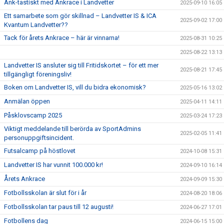
Ank-tastiskt med Ankrace i Landvetter
2025-09-10 16:05
Ett samarbete som gör skillnad – Landvetter IS & ICA
2025-09-02 17:00
Kvantum Landvetter??
Tack för årets Ankrace – här är vinnarna!
2025-08-31 10:25
2025-08-22 13:13
Landvetter IS ansluter sig till Fritidskortet – för ett mer
2025-08-21 17:45
tillgängligt föreningsliv!
Boken om Landvetter IS, vill du bidra ekonomisk?
2025-05-16 13:02
Anmälan öppen
2025-04-11 14:11
Påsklovscamp 2025
2025-03-24 17:23
Viktigt meddelande till berörda av SportAdmins
2025-02-05 11:41
personuppgiftsincident.
Futsalcamp på höstlovet
2024-10-08 15:31
Landvetter IS har vunnit 100.000 kr!
2024-09-10 16:14
Årets Ankrace
2024-09-09 15:30
Fotbollsskolan är slut för i år
2024-08-20 18:06
Fotbollsskolan tar paus till 12 augusti!
2024-06-27 17:01
Fotbollens dag
2024-06-15 15:00