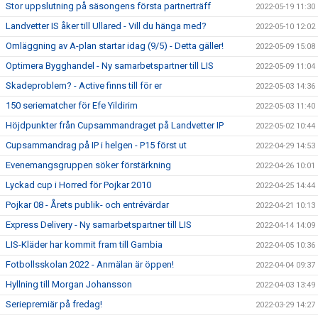
Stor uppslutning på säsongens första partnerträff
2022-05-19 11:30
Landvetter IS åker till Ullared - Vill du hänga med?
2022-05-10 12:02
Omläggning av A-plan startar idag (9/5) - Detta gäller!
2022-05-09 15:08
Optimera Bygghandel - Ny samarbetspartner till LIS
2022-05-09 11:04
Skadeproblem? - Active finns till för er
2022-05-03 14:36
150 seriematcher för Efe Yildirim
2022-05-03 11:40
Höjdpunkter från Cupsammandraget på Landvetter IP
2022-05-02 10:44
Cupsammandrag på IP i helgen - P15 först ut
2022-04-29 14:53
Evenemangsgruppen söker förstärkning
2022-04-26 10:01
Lyckad cup i Horred för Pojkar 2010
2022-04-25 14:44
Pojkar 08 - Årets publik- och entrévärdar
2022-04-21 10:13
Express Delivery - Ny samarbetspartner till LIS
2022-04-14 14:09
LIS-Kläder har kommit fram till Gambia
2022-04-05 10:36
Fotbollsskolan 2022 - Anmälan är öppen!
2022-04-04 09:37
Hyllning till Morgan Johansson
2022-04-03 13:49
Seriepremiär på fredag!
2022-03-29 14:27