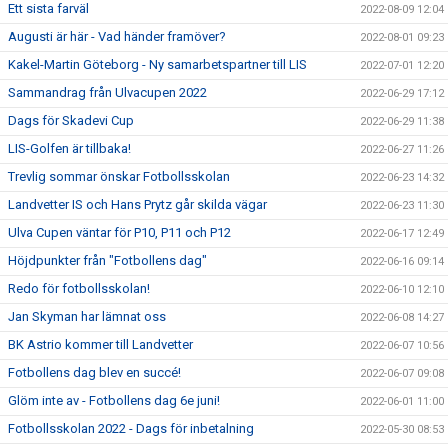
Ett sista farväl
2022-08-09 12:04
Augusti är här - Vad händer framöver?
2022-08-01 09:23
Kakel-Martin Göteborg - Ny samarbetspartner till LIS
2022-07-01 12:20
Sammandrag från Ulvacupen 2022
2022-06-29 17:12
Dags för Skadevi Cup
2022-06-29 11:38
LIS-Golfen är tillbaka!
2022-06-27 11:26
Trevlig sommar önskar Fotbollsskolan
2022-06-23 14:32
Landvetter IS och Hans Prytz går skilda vägar
2022-06-23 11:30
Ulva Cupen väntar för P10, P11 och P12
2022-06-17 12:49
Höjdpunkter från "Fotbollens dag"
2022-06-16 09:14
Redo för fotbollsskolan!
2022-06-10 12:10
Jan Skyman har lämnat oss
2022-06-08 14:27
BK Astrio kommer till Landvetter
2022-06-07 10:56
Fotbollens dag blev en succé!
2022-06-07 09:08
Glöm inte av - Fotbollens dag 6e juni!
2022-06-01 11:00
Fotbollsskolan 2022 - Dags för inbetalning
2022-05-30 08:53