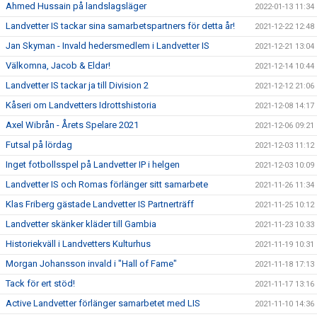
Ahmed Hussain på landslagsläger
2022-01-13 11:34
Landvetter IS tackar sina samarbetspartners för detta år!
2021-12-22 12:48
Jan Skyman - Invald hedersmedlem i Landvetter IS
2021-12-21 13:04
Välkomna, Jacob & Eldar!
2021-12-14 10:44
Landvetter IS tackar ja till Division 2
2021-12-12 21:06
Kåseri om Landvetters Idrottshistoria
2021-12-08 14:17
Axel Wibrån - Årets Spelare 2021
2021-12-06 09:21
Futsal på lördag
2021-12-03 11:12
Inget fotbollsspel på Landvetter IP i helgen
2021-12-03 10:09
Landvetter IS och Romas förlänger sitt samarbete
2021-11-26 11:34
Klas Friberg gästade Landvetter IS Partnerträff
2021-11-25 10:12
Landvetter skänker kläder till Gambia
2021-11-23 10:33
Historiekväll i Landvetters Kulturhus
2021-11-19 10:31
Morgan Johansson invald i "Hall of Fame"
2021-11-18 17:13
Tack för ert stöd!
2021-11-17 13:16
Active Landvetter förlänger samarbetet med LIS
2021-11-10 14:36