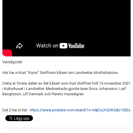
LEDARE
POLICYDOKUMENT
KALENDER
EVENEMANG
MEDIA
Varsågoda!
KONTAKT
Här har ni Kurt "Kurre" Steffners kåseri om Landvetter Idrottshistoria.
FOTBOLLSSKOLA 2026
Detta är första delen av det kåseri som Kurt Steffner höll 15 november 2021
i Kulturhuset i Landvetter. Medverkade gjorde även Erica Johansson, Leif
Bengtsson, Ulf Dermark och Pereric Hasselgren.
Del 2 har ni här :
https://www.youtube.com/watch?v=e9jDcLYs2WQ&t=502s