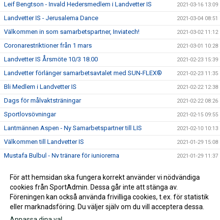
Leif Bengtson - Invald Hedersmedlem i Landvetter IS
2021-03-16 13:09
Landvetter IS - Jerusalema Dance
2021-03-04 08:51
Välkommen in som samarbetspartner, Inviatech!
2021-03-02 11:12
Coronarestriktioner från 1 mars
2021-03-01 10:28
Landvetter IS Årsmöte 10/3 18.00
2021-02-23 15:39
Landvetter förlänger samarbetsavtalet med SUN-FLEX®
2021-02-23 11:35
Bli Medlem i Landvetter IS
2021-02-22 12:38
Dags för målvaktsträningar
2021-02-22 08:26
Sportlovsövningar
2021-02-15 09:55
Lantmännen Aspen - Ny Samarbetspartner till LIS
2021-02-10 10:13
Välkommen till Landvetter IS
2021-01-29 15:08
Mustafa Bulbul - Ny tränare för juniorerna
2021-01-29 11:37
ICA Kvantum Landvetter fortsätter att stötta LIS
2021-01-25 16:10
För att hemsidan ska fungera korrekt använder vi nödvändiga
Landvetter IS välkomnar Hertzmans Kakel & Klinker in i
cookies från SportAdmin. Dessa går inte att stänga av.
2021-01-25 16:08
värmen
Föreningen kan också använda frivilliga cookies, t.ex. för statistik
eller marknadsföring. Du väljer själv om du vill acceptera dessa.
Anpassa dina val