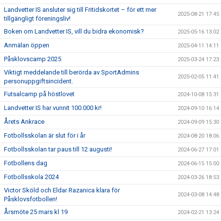
Landvetter IS ansluter sig till Fritidskortet – för ett mer
2025-08-21 17:45
tillgängligt föreningsliv!
Boken om Landvetter IS, vill du bidra ekonomisk?
2025-05-16 13:02
Anmälan öppen
2025-04-11 14:11
Påsklovscamp 2025
2025-03-24 17:23
Viktigt meddelande till berörda av SportAdmins
2025-02-05 11:41
personuppgiftsincident.
Futsalcamp på höstlovet
2024-10-08 15:31
Landvetter IS har vunnit 100.000 kr!
2024-09-10 16:14
Årets Ankrace
2024-09-09 15:30
Fotbollsskolan är slut för i år
2024-08-20 18:06
Fotbollsskolan tar paus till 12 augusti!
2024-06-27 17:01
Fotbollens dag
2024-06-15 15:00
Fotbollsskola 2024
2024-03-26 18:53
Victor Sköld och Eldar Razanica klara för
2024-03-08 14:48
Påsklovsfotbollen!
Årsmöte 25 mars kl 19
2024-02-21 13:24