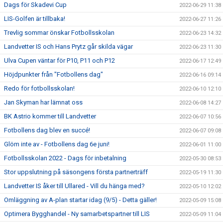
Dags för Skadevi Cup
2022-06-29 11:38
LIS-Golfen är tillbaka!
2022-06-27 11:26
Trevlig sommar önskar Fotbollsskolan
2022-06-23 14:32
Landvetter IS och Hans Prytz går skilda vägar
2022-06-23 11:30
Ulva Cupen väntar för P10, P11 och P12
2022-06-17 12:49
Höjdpunkter från "Fotbollens dag"
2022-06-16 09:14
Redo för fotbollsskolan!
2022-06-10 12:10
Jan Skyman har lämnat oss
2022-06-08 14:27
BK Astrio kommer till Landvetter
2022-06-07 10:56
Fotbollens dag blev en succé!
2022-06-07 09:08
Glöm inte av - Fotbollens dag 6e juni!
2022-06-01 11:00
Fotbollsskolan 2022 - Dags för inbetalning
2022-05-30 08:53
Stor uppslutning på säsongens första partnerträff
2022-05-19 11:30
Landvetter IS åker till Ullared - Vill du hänga med?
2022-05-10 12:02
Omläggning av A-plan startar idag (9/5) - Detta gäller!
2022-05-09 15:08
Optimera Bygghandel - Ny samarbetspartner till LIS
2022-05-09 11:04