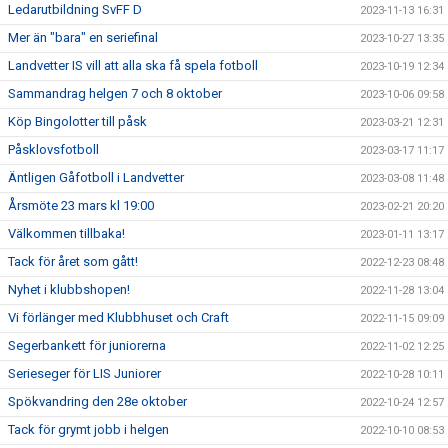
Ledarutbildning SvFF D
2023-11-13 16:31
Mer än "bara" en seriefinal
2023-10-27 13:35
Landvetter IS vill att alla ska få spela fotboll
2023-10-19 12:34
Sammandrag helgen 7 och 8 oktober
2023-10-06 09:58
Köp Bingolotter till påsk
2023-03-21 12:31
Påsklovsfotboll
2023-03-17 11:17
Äntligen Gåfotboll i Landvetter
2023-03-08 11:48
Årsmöte 23 mars kl 19:00
2023-02-21 20:20
Välkommen tillbaka!
2023-01-11 13:17
Tack för året som gått!
2022-12-23 08:48
Nyhet i klubbshopen!
2022-11-28 13:04
Vi förlänger med Klubbhuset och Craft
2022-11-15 09:09
Segerbankett för juniorerna
2022-11-02 12:25
Serieseger för LIS Juniorer
2022-10-28 10:11
Spökvandring den 28e oktober
2022-10-24 12:57
Tack för grymt jobb i helgen
2022-10-10 08:53