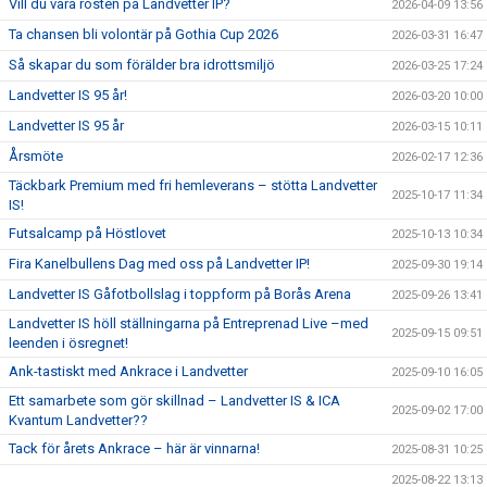
Vill du vara rösten på Landvetter IP?
2026-04-09 13:56
Ta chansen bli volontär på Gothia Cup 2026
2026-03-31 16:47
Så skapar du som förälder bra idrottsmiljö
2026-03-25 17:24
Landvetter IS 95 år!
2026-03-20 10:00
Landvetter IS 95 år
2026-03-15 10:11
Årsmöte
2026-02-17 12:36
Täckbark Premium med fri hemleverans – stötta Landvetter
2025-10-17 11:34
IS!
Futsalcamp på Höstlovet
2025-10-13 10:34
Fira Kanelbullens Dag med oss på Landvetter IP!
2025-09-30 19:14
Landvetter IS Gåfotbollslag i toppform på Borås Arena
2025-09-26 13:41
Landvetter IS höll ställningarna på Entreprenad Live –med
2025-09-15 09:51
leenden i ösregnet!
Ank-tastiskt med Ankrace i Landvetter
2025-09-10 16:05
Ett samarbete som gör skillnad – Landvetter IS & ICA
2025-09-02 17:00
Kvantum Landvetter??
Tack för årets Ankrace – här är vinnarna!
2025-08-31 10:25
2025-08-22 13:13