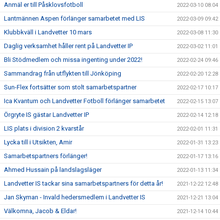
Anmäl er till Påsklovsfotboll
2022-03-10 08:04
Lantmännen Aspen förlänger samarbetet med LIS
2022-03-09 09:42
Klubbkväll i Landvetter 10 mars
2022-03-08 11:30
Daglig verksamhet håller rent på Landvetter IP
2022-03-02 11:01
Bli Stödmedlem och missa ingenting under 2022!
2022-02-24 09:46
Sammandrag från utflykten till Jönköping
2022-02-20 12:28
Sun-Flex fortsätter som stolt samarbetspartner
2022-02-17 10:17
Ica Kvantum och Landvetter Fotboll förlänger samarbetet
2022-02-15 13:07
Örgryte IS gästar Landvetter IP
2022-02-14 12:18
LIS plats i division 2 kvarstår
2022-02-01 11:31
Lycka till i Utsikten, Amir
2022-01-31 13:23
Samarbetspartners förlänger!
2022-01-17 13:16
Ahmed Hussain på landslagsläger
2022-01-13 11:34
Landvetter IS tackar sina samarbetspartners för detta år!
2021-12-22 12:48
Jan Skyman - Invald hedersmedlem i Landvetter IS
2021-12-21 13:04
Välkomna, Jacob & Eldar!
2021-12-14 10:44