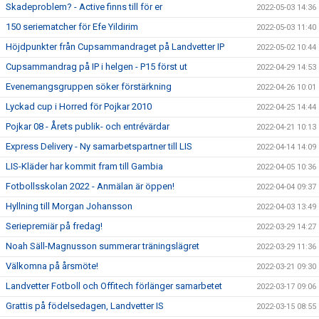
Skadeproblem? - Active finns till för er
2022-05-03 14:36
150 seriematcher för Efe Yildirim
2022-05-03 11:40
Höjdpunkter från Cupsammandraget på Landvetter IP
2022-05-02 10:44
Cupsammandrag på IP i helgen - P15 först ut
2022-04-29 14:53
Evenemangsgruppen söker förstärkning
2022-04-26 10:01
Lyckad cup i Horred för Pojkar 2010
2022-04-25 14:44
Pojkar 08 - Årets publik- och entrévärdar
2022-04-21 10:13
Express Delivery - Ny samarbetspartner till LIS
2022-04-14 14:09
LIS-Kläder har kommit fram till Gambia
2022-04-05 10:36
Fotbollsskolan 2022 - Anmälan är öppen!
2022-04-04 09:37
Hyllning till Morgan Johansson
2022-04-03 13:49
Seriepremiär på fredag!
2022-03-29 14:27
Noah Säll-Magnusson summerar träningslägret
2022-03-29 11:36
Välkomna på årsmöte!
2022-03-21 09:30
Landvetter Fotboll och Offitech förlänger samarbetet
2022-03-17 09:06
Grattis på födelsedagen, Landvetter IS
2022-03-15 08:55