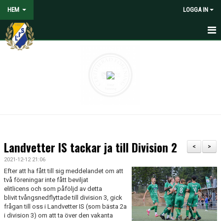
HEM
LOGGA IN
HEM
NYHETER
VOLONTÄRER SÖKES
OM LANDVETTER IS
JOYNA FOLKSPEL
Landvetter IS tackar ja till Division 2
<
>
BLI PARTNER TILL LIS
2021-12-12 21:06
Efter att ha fått till sig meddelandet om att
STÖDMEDLEM
två föreningar inte fått beviljat
elitlicens och som påföljd av detta
blivit tvångsnedflyttade till division 3, gick
SPELARE
frågan till oss i Landvetter IS (som bästa 2a
i division 3) om att ta över den vakanta