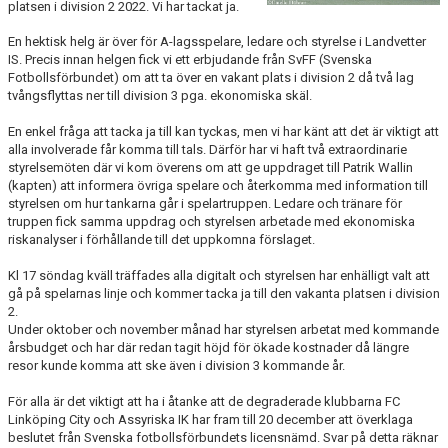
LEDARE
platsen i division 2 2022. Vi har tackat ja.
En hektisk helg är över för A-lagsspelare, ledare och styrelse i Landvetter
POLICYDOKUMENT
IS. Precis innan helgen fick vi ett erbjudande från SvFF (Svenska
Fotbollsförbundet) om att ta över en vakant plats i division 2 då två lag
KALENDER
tvångsflyttas ner till division 3 pga. ekonomiska skäl.
En enkel fråga att tacka ja till kan tyckas, men vi har känt att det är viktigt att
EVENEMANG
alla involverade får komma till tals. Därför har vi haft två extraordinarie
styrelsemöten där vi kom överens om att ge uppdraget till Patrik Wallin
MEDIA
(kapten) att informera övriga spelare och återkomma med information till
styrelsen om hur tankarna går i spelartruppen. Ledare och tränare för
truppen fick samma uppdrag och styrelsen arbetade med ekonomiska
KONTAKT
riskanalyser i förhållande till det uppkomna förslaget.
FOTBOLLSSKOLA 2026
Kl 17 söndag kväll träffades alla digitalt och styrelsen har enhälligt valt att
gå på spelarnas linje och kommer tacka ja till den vakanta platsen i division
2.
Under oktober och november månad har styrelsen arbetat med kommande
årsbudget och har där redan tagit höjd för ökade kostnader då längre
resor kunde komma att ske även i division 3 kommande år.
För alla är det viktigt att ha i åtanke att de degraderade klubbarna FC
Linköping City och Assyriska IK har fram till 20 december att överklaga
beslutet från Svenska fotbollsförbundets licensnämd. Svar på detta räknar