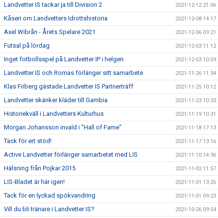
Landvetter IS tackar ja till Division 2
2021-12-12 21:06
Kåseri om Landvetters Idrottshistoria
2021-12-08 14:17
Axel Wibrån - Årets Spelare 2021
2021-12-06 09:21
Futsal på lördag
2021-12-03 11:12
Inget fotbollsspel på Landvetter IP i helgen
2021-12-03 10:09
Landvetter IS och Romas förlänger sitt samarbete
2021-11-26 11:34
Klas Friberg gästade Landvetter IS Partnerträff
2021-11-25 10:12
Landvetter skänker kläder till Gambia
2021-11-23 10:33
Historiekväll i Landvetters Kulturhus
2021-11-19 10:31
Morgan Johansson invald i "Hall of Fame"
2021-11-18 17:13
Tack för ert stöd!
2021-11-17 13:16
Active Landvetter förlänger samarbetet med LIS
2021-11-10 14:36
Hälsning från Pojkar 2015
2021-11-02 11:57
LIS-Bladet är här igen!
2021-11-01 13:26
Tack för en lyckad spökvandring
2021-11-01 09:23
Vill du bli tränare i Landvetter IS?
2021-10-26 09:54