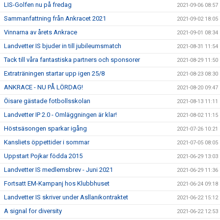
LIS-Golfen nu på fredag
2021-09-06 08:57
Sammanfattning från Ankracet 2021
2021-09-02 18:05
Vinnarna av årets Ankrace
2021-09-01 08:34
Landvetter IS bjuder in till jubileumsmatch
2021-08-31 11:54
Tack till våra fantastiska partners och sponsorer
2021-08-29 11:50
Extraträningen startar upp igen 25/8
2021-08-23 08:30
ANKRACE - NU PÅ LÖRDAG!
2021-08-20 09:47
Öisare gästade fotbollsskolan
2021-08-13 11:11
Landvetter IP 2.0 - Omläggningen är klar!
2021-08-02 11:15
Höstsäsongen sparkar igång
2021-07-26 10:21
Kansliets öppettider i sommar
2021-07-05 08:05
Uppstart Pojkar födda 2015
2021-06-29 13:03
Landvetter IS medlemsbrev - Juni 2021
2021-06-29 11:36
Fortsatt EM-Kampanj hos Klubbhuset
2021-06-24 09:18
Landvetter IS skriver under Asllanikontraktet
2021-06-22 15:12
A signal for diversity
2021-06-22 12:53