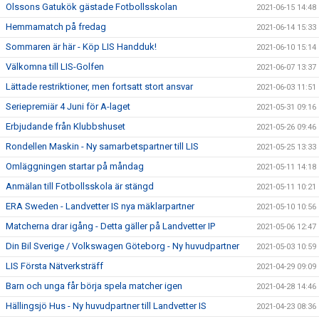
Olssons Gatukök gästade Fotbollsskolan
2021-06-15 14:48
Hemmamatch på fredag
2021-06-14 15:33
Sommaren är här - Köp LIS Handduk!
2021-06-10 15:14
Välkomna till LIS-Golfen
2021-06-07 13:37
Lättade restriktioner, men fortsatt stort ansvar
2021-06-03 11:51
Seriepremiär 4 Juni för A-laget
2021-05-31 09:16
Erbjudande från Klubbshuset
2021-05-26 09:46
Rondellen Maskin - Ny samarbetspartner till LIS
2021-05-25 13:33
Omläggningen startar på måndag
2021-05-11 14:18
Anmälan till Fotbollsskola är stängd
2021-05-11 10:21
ERA Sweden - Landvetter IS nya mäklarpartner
2021-05-10 10:56
Matcherna drar igång - Detta gäller på Landvetter IP
2021-05-06 12:47
Din Bil Sverige / Volkswagen Göteborg - Ny huvudpartner
2021-05-03 10:59
LIS Första Nätverksträff
2021-04-29 09:09
Barn och unga får börja spela matcher igen
2021-04-28 14:46
Hällingsjö Hus - Ny huvudpartner till Landvetter IS
2021-04-23 08:36