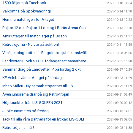
1500 följare på Facebook
2021-10-18 14:34
Välkomna på Spökvandring!
2021-10-14 11:10
Hemmamatch igen för A-laget
2021-10-13 10:23
Pojkar 12 och Pojkar 11 deltog i Borås Arena Cup
2021-10-13 10:10
Amir uttagen till matchläger på Bosön
2021-10-12 11:17
Retrotröjorna - Nu ute på auktion!
2021-10-11 11:58
Vi säljer bingolotter till Bingolottos jubileumskväll
2021-10-08 08:56
Landvetter IS och S.O EL förlänger sitt samarbete
2021-10-05 16:28
Sammandrag på Landvetter IP på lördag 2 okt
2021-09-27 12:29
KF Velebit väntar A-laget på lördag
2021-09-23 11:29
Inhab Måleri - Ny samarbetspartner till LIS
2021-09-22 11:09
Även juniorerna drar på sig Retro-tröjan
2021-09-21 08:49
Höjdpunkter från LIS-GOLFEN 2021
2021-09-20 09:42
Jubileumsmatch på fredag
2021-09-13 14:01
Tack till alla våra partners för en lyckad LIS-GOLF
2021-09-13 09:05
Retro-tröjan är här!
2021-09-08 11:38