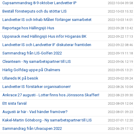
Cupsammandrag 8-9 oktober Landvetter IP
2022-10-04 09:58
Beställ fönsterputs och du stöttar LIS
2022-10-03 15:32
Landvetter IS och Inhab Måleri förlänger samarbetet
2022-10-03 14:01
Reportage hos Hällingsjö Hus
2022-09-28 13:42
Uppsnack med Hällingsjö Hus inför Höganäs BK
2022-09-22 17:13
Landvetter IS och Landvetter IF diskuterar framtiden
2022-09-22 08:46
Sammandrag från LIS-Golfen 2022
2022-09-19 11:18
Cleanteam - Ny samarbetspartner till LIS
2022-09-06 12:19
Härlig Golfdag uppe på Chalmers
2022-09-05 13:21
Ullareds IK på besök
2022-09-02 09:24
Landvetter IS förstärker organisationen!
2022-08-26 10:04
Ankrace 27 augusti - Lotter finns hos Jönssons Skafferi!
2022-08-23 09:30
Ett sista farväl
2022-08-09 12:04
Augusti är här - Vad händer framöver?
2022-08-01 09:23
Kakel-Martin Göteborg - Ny samarbetspartner till LIS
2022-07-01 12:20
Sammandrag från Ulvacupen 2022
2022-06-29 17:12