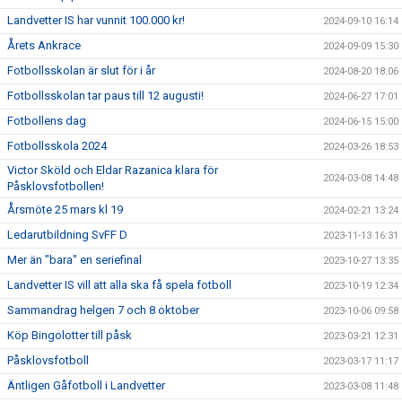
Landvetter IS har vunnit 100.000 kr!
2024-09-10 16:14
Årets Ankrace
2024-09-09 15:30
Fotbollsskolan är slut för i år
2024-08-20 18:06
Fotbollsskolan tar paus till 12 augusti!
2024-06-27 17:01
Fotbollens dag
2024-06-15 15:00
Fotbollsskola 2024
2024-03-26 18:53
Victor Sköld och Eldar Razanica klara för
2024-03-08 14:48
Påsklovsfotbollen!
Årsmöte 25 mars kl 19
2024-02-21 13:24
Ledarutbildning SvFF D
2023-11-13 16:31
Mer än "bara" en seriefinal
2023-10-27 13:35
Landvetter IS vill att alla ska få spela fotboll
2023-10-19 12:34
Sammandrag helgen 7 och 8 oktober
2023-10-06 09:58
Köp Bingolotter till påsk
2023-03-21 12:31
Påsklovsfotboll
2023-03-17 11:17
Äntligen Gåfotboll i Landvetter
2023-03-08 11:48