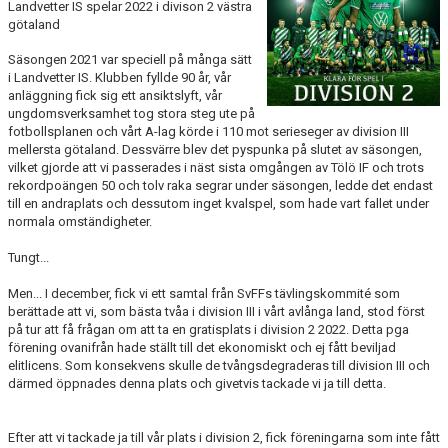
LEDARE
Landvetter IS spelar 2022 i divison 2 västra
götaland
POLICYDOKUMENT
Säsongen 2021 var speciell på många sätt
i Landvetter IS. Klubben fyllde 90 år, vår
KALENDER
anläggning fick sig ett ansiktslyft, vår
ungdomsverksamhet tog stora steg ute på
fotbollsplanen och vårt A-lag körde i 110 mot serieseger av division III
EVENEMANG
mellersta götaland. Dessvärre blev det pyspunka på slutet av säsongen,
vilket gjorde att vi passerades i näst sista omgången av Tölö IF och trots
MEDIA
rekordpoängen 50 och tolv raka segrar under säsongen, ledde det endast
till en andraplats och dessutom inget kvalspel, som hade vart fallet under
normala omständigheter.
KONTAKT
Tungt...
FOTBOLLSSKOLA 2026
Men... I december, fick vi ett samtal från SvFFs tävlingskommité som
berättade att vi, som bästa tvåa i division III i vårt avlånga land, stod först
på tur att få frågan om att ta en gratisplats i division 2 2022. Detta pga
förening ovanifrån hade ställt till det ekonomiskt och ej fått beviljad
elitlicens. Som konsekvens skulle de tvångsdegraderas till division III och
därmed öppnades denna plats och givetvis tackade vi ja till detta.
Efter att vi tackade ja till vår plats i division 2, fick föreningarna som inte fått