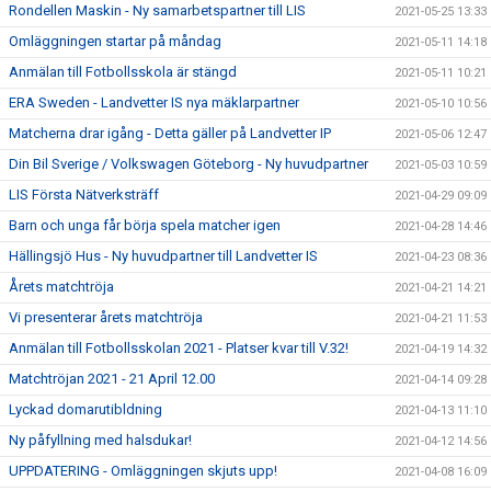
Rondellen Maskin - Ny samarbetspartner till LIS
2021-05-25 13:33
Omläggningen startar på måndag
2021-05-11 14:18
Anmälan till Fotbollsskola är stängd
2021-05-11 10:21
ERA Sweden - Landvetter IS nya mäklarpartner
2021-05-10 10:56
Matcherna drar igång - Detta gäller på Landvetter IP
2021-05-06 12:47
Din Bil Sverige / Volkswagen Göteborg - Ny huvudpartner
2021-05-03 10:59
LIS Första Nätverksträff
2021-04-29 09:09
Barn och unga får börja spela matcher igen
2021-04-28 14:46
Hällingsjö Hus - Ny huvudpartner till Landvetter IS
2021-04-23 08:36
Årets matchtröja
2021-04-21 14:21
Vi presenterar årets matchtröja
2021-04-21 11:53
Anmälan till Fotbollsskolan 2021 - Platser kvar till V.32!
2021-04-19 14:32
Matchtröjan 2021 - 21 April 12.00
2021-04-14 09:28
Lyckad domarutibldning
2021-04-13 11:10
Ny påfyllning med halsdukar!
2021-04-12 14:56
UPPDATERING - Omläggningen skjuts upp!
2021-04-08 16:09