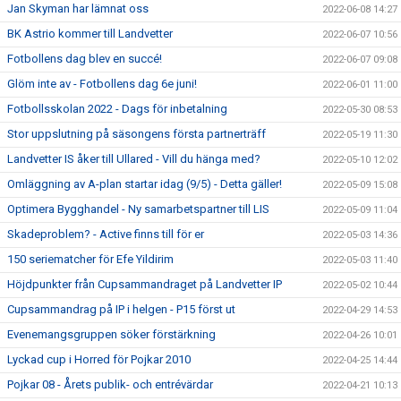
Jan Skyman har lämnat oss
2022-06-08 14:27
BK Astrio kommer till Landvetter
2022-06-07 10:56
Fotbollens dag blev en succé!
2022-06-07 09:08
Glöm inte av - Fotbollens dag 6e juni!
2022-06-01 11:00
Fotbollsskolan 2022 - Dags för inbetalning
2022-05-30 08:53
Stor uppslutning på säsongens första partnerträff
2022-05-19 11:30
Landvetter IS åker till Ullared - Vill du hänga med?
2022-05-10 12:02
Omläggning av A-plan startar idag (9/5) - Detta gäller!
2022-05-09 15:08
Optimera Bygghandel - Ny samarbetspartner till LIS
2022-05-09 11:04
Skadeproblem? - Active finns till för er
2022-05-03 14:36
150 seriematcher för Efe Yildirim
2022-05-03 11:40
Höjdpunkter från Cupsammandraget på Landvetter IP
2022-05-02 10:44
Cupsammandrag på IP i helgen - P15 först ut
2022-04-29 14:53
Evenemangsgruppen söker förstärkning
2022-04-26 10:01
Lyckad cup i Horred för Pojkar 2010
2022-04-25 14:44
Pojkar 08 - Årets publik- och entrévärdar
2022-04-21 10:13