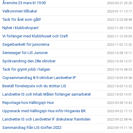
Årsmöte 23 mars kl 19:00
2023-02-21 20:20
Välkommen tillbaka!
2023-01-11 13:17
Tack för året som gått!
2022-12-23 08:48
Nyhet i klubbshopen!
2022-11-28 13:04
Vi förlänger med Klubbhuset och Craft
2022-11-15 09:09
Segerbankett för juniorerna
2022-11-02 12:25
Serieseger för LIS Juniorer
2022-10-28 10:11
Spökvandring den 28e oktober
2022-10-24 12:57
Tack för grymt jobb i helgen
2022-10-10 08:53
Cupsammandrag 8-9 oktober Landvetter IP
2022-10-04 09:58
Beställ fönsterputs och du stöttar LIS
2022-10-03 15:32
Landvetter IS och Inhab Måleri förlänger samarbetet
2022-10-03 14:01
Reportage hos Hällingsjö Hus
2022-09-28 13:42
Uppsnack med Hällingsjö Hus inför Höganäs BK
2022-09-22 17:13
Landvetter IS och Landvetter IF diskuterar framtiden
2022-09-22 08:46
Sammandrag från LIS-Golfen 2022
2022-09-19 11:18