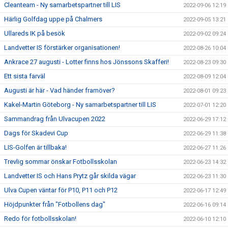
Cleanteam - Ny samarbetspartner till LIS
2022-09-06 12:19
Härlig Golfdag uppe på Chalmers
2022-09-05 13:21
Ullareds IK på besök
2022-09-02 09:24
Landvetter IS förstärker organisationen!
2022-08-26 10:04
Ankrace 27 augusti - Lotter finns hos Jönssons Skafferi!
2022-08-23 09:30
Ett sista farväl
2022-08-09 12:04
Augusti är här - Vad händer framöver?
2022-08-01 09:23
Kakel-Martin Göteborg - Ny samarbetspartner till LIS
2022-07-01 12:20
Sammandrag från Ulvacupen 2022
2022-06-29 17:12
Dags för Skadevi Cup
2022-06-29 11:38
LIS-Golfen är tillbaka!
2022-06-27 11:26
Trevlig sommar önskar Fotbollsskolan
2022-06-23 14:32
Landvetter IS och Hans Prytz går skilda vägar
2022-06-23 11:30
Ulva Cupen väntar för P10, P11 och P12
2022-06-17 12:49
Höjdpunkter från "Fotbollens dag"
2022-06-16 09:14
Redo för fotbollsskolan!
2022-06-10 12:10