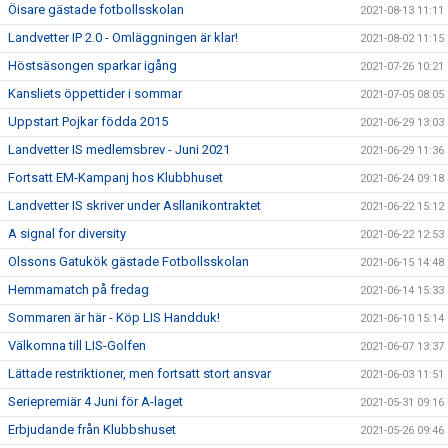
Öisare gästade fotbollsskolan
2021-08-13 11:11
Landvetter IP 2.0 - Omläggningen är klar!
2021-08-02 11:15
Höstsäsongen sparkar igång
2021-07-26 10:21
Kansliets öppettider i sommar
2021-07-05 08:05
Uppstart Pojkar födda 2015
2021-06-29 13:03
Landvetter IS medlemsbrev - Juni 2021
2021-06-29 11:36
Fortsatt EM-Kampanj hos Klubbhuset
2021-06-24 09:18
Landvetter IS skriver under Asllanikontraktet
2021-06-22 15:12
A signal for diversity
2021-06-22 12:53
Olssons Gatukök gästade Fotbollsskolan
2021-06-15 14:48
Hemmamatch på fredag
2021-06-14 15:33
Sommaren är här - Köp LIS Handduk!
2021-06-10 15:14
Välkomna till LIS-Golfen
2021-06-07 13:37
Lättade restriktioner, men fortsatt stort ansvar
2021-06-03 11:51
Seriepremiär 4 Juni för A-laget
2021-05-31 09:16
Erbjudande från Klubbshuset
2021-05-26 09:46