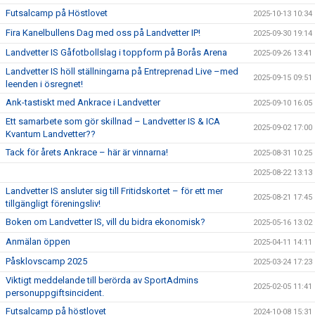
Futsalcamp på Höstlovet
2025-10-13 10:34
Fira Kanelbullens Dag med oss på Landvetter IP!
2025-09-30 19:14
Landvetter IS Gåfotbollslag i toppform på Borås Arena
2025-09-26 13:41
Landvetter IS höll ställningarna på Entreprenad Live –med
2025-09-15 09:51
leenden i ösregnet!
Ank-tastiskt med Ankrace i Landvetter
2025-09-10 16:05
Ett samarbete som gör skillnad – Landvetter IS & ICA
2025-09-02 17:00
Kvantum Landvetter??
Tack för årets Ankrace – här är vinnarna!
2025-08-31 10:25
2025-08-22 13:13
Landvetter IS ansluter sig till Fritidskortet – för ett mer
2025-08-21 17:45
tillgängligt föreningsliv!
Boken om Landvetter IS, vill du bidra ekonomisk?
2025-05-16 13:02
Anmälan öppen
2025-04-11 14:11
Påsklovscamp 2025
2025-03-24 17:23
Viktigt meddelande till berörda av SportAdmins
2025-02-05 11:41
personuppgiftsincident.
Futsalcamp på höstlovet
2024-10-08 15:31