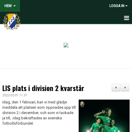
HEM
LOGGA IN
HEM
NYHETER
VOLONTÄRER SÖKES
OM LANDVETTER IS
JOYNA FOLKSPEL
LIS plats i division 2 kvarstår
<
>
BLI PARTNER TILL LIS
2022-02-01 11:31
Idag, den 1 februari, kan vi med glädje
STÖDMEDLEM
meddela att platsen som öppnades upp till
division 2 i december, och som vi tackade
ja till, idag bekräftades av svenska
SPELARE
fotbollsförbundet.