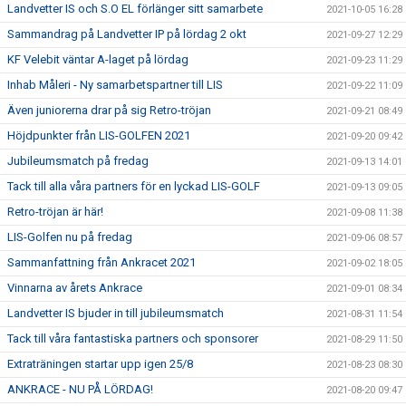
Landvetter IS och S.O EL förlänger sitt samarbete
2021-10-05 16:28
Sammandrag på Landvetter IP på lördag 2 okt
2021-09-27 12:29
KF Velebit väntar A-laget på lördag
2021-09-23 11:29
Inhab Måleri - Ny samarbetspartner till LIS
2021-09-22 11:09
Även juniorerna drar på sig Retro-tröjan
2021-09-21 08:49
Höjdpunkter från LIS-GOLFEN 2021
2021-09-20 09:42
Jubileumsmatch på fredag
2021-09-13 14:01
Tack till alla våra partners för en lyckad LIS-GOLF
2021-09-13 09:05
Retro-tröjan är här!
2021-09-08 11:38
LIS-Golfen nu på fredag
2021-09-06 08:57
Sammanfattning från Ankracet 2021
2021-09-02 18:05
Vinnarna av årets Ankrace
2021-09-01 08:34
Landvetter IS bjuder in till jubileumsmatch
2021-08-31 11:54
Tack till våra fantastiska partners och sponsorer
2021-08-29 11:50
Extraträningen startar upp igen 25/8
2021-08-23 08:30
ANKRACE - NU PÅ LÖRDAG!
2021-08-20 09:47