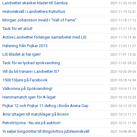
Landvetter skänker kläder till Gambia
2021-11-23 10:33
Historiekväll i Landvetters Kulturhus
2021-11-19 10:31
Morgan Johansson invald i "Hall of Fame"
2021-11-18 17:13
Tack för ert stöd!
2021-11-17 13:16
Active Landvetter förlänger samarbetet med LIS
2021-11-10 14:36
Hälsning från Pojkar 2015
2021-11-02 11:57
LIS-Bladet är här igen!
2021-11-01 13:26
Tack för en lyckad spökvandring
2021-11-01 09:23
Vill du bli tränare i Landvetter IS?
2021-10-26 09:54
1500 följare på Facebook
2021-10-18 14:34
Välkomna på Spökvandring!
2021-10-14 11:10
Hemmamatch igen för A-laget
2021-10-13 10:23
Pojkar 12 och Pojkar 11 deltog i Borås Arena Cup
2021-10-13 10:10
Amir uttagen till matchläger på Bosön
2021-10-12 11:17
Retrotröjorna - Nu ute på auktion!
2021-10-11 11:58
Vi säljer bingolotter till Bingolottos jubileumskväll
2021-10-08 08:56