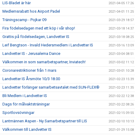
LIS-Bladet är här
2021-04-05 17:26
Medlemsrabatt hos Airport Padel
2021-04-01 11:25
Träningscamp - Pojkar 09
2021-03-29 18:57
Fira födelsedagen med ett köp i vår shop!
2021-03-18 14:37
Grattis på födelsedagen, Landvetter IS
2021-03-18 08:25
Leif Bengtson - Invald Hedersmedlem i Landvetter IS
2021-03-16 13:09
Landvetter IS - Jerusalema Dance
2021-03-04 08:51
Välkommen in som samarbetspartner, Inviatech!
2021-03-02 11:12
Coronarestriktioner från 1 mars
2021-03-01 10:28
Landvetter IS Årsmöte 10/3 18.00
2021-02-23 15:39
Landvetter förlänger samarbetsavtalet med SUN-FLEX®
2021-02-23 11:35
Bli Medlem i Landvetter IS
2021-02-22 12:38
Dags för målvaktsträningar
2021-02-22 08:26
Sportlovsövningar
2021-02-15 09:55
Lantmännen Aspen - Ny Samarbetspartner till LIS
2021-02-10 10:13
Välkommen till Landvetter IS
2021-01-29 15:08