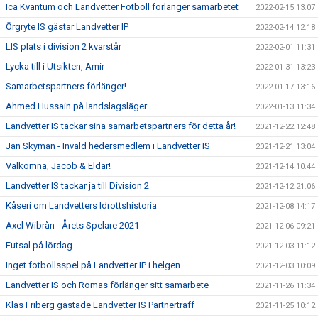
Ica Kvantum och Landvetter Fotboll förlänger samarbetet
2022-02-15 13:07
Örgryte IS gästar Landvetter IP
2022-02-14 12:18
LIS plats i division 2 kvarstår
2022-02-01 11:31
Lycka till i Utsikten, Amir
2022-01-31 13:23
Samarbetspartners förlänger!
2022-01-17 13:16
Ahmed Hussain på landslagsläger
2022-01-13 11:34
Landvetter IS tackar sina samarbetspartners för detta år!
2021-12-22 12:48
Jan Skyman - Invald hedersmedlem i Landvetter IS
2021-12-21 13:04
Välkomna, Jacob & Eldar!
2021-12-14 10:44
Landvetter IS tackar ja till Division 2
2021-12-12 21:06
Kåseri om Landvetters Idrottshistoria
2021-12-08 14:17
Axel Wibrån - Årets Spelare 2021
2021-12-06 09:21
Futsal på lördag
2021-12-03 11:12
Inget fotbollsspel på Landvetter IP i helgen
2021-12-03 10:09
Landvetter IS och Romas förlänger sitt samarbete
2021-11-26 11:34
Klas Friberg gästade Landvetter IS Partnerträff
2021-11-25 10:12