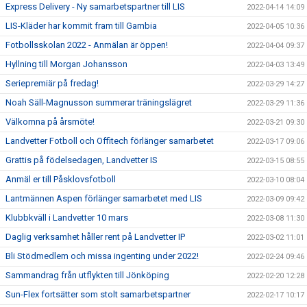
Express Delivery - Ny samarbetspartner till LIS
2022-04-14 14:09
LIS-Kläder har kommit fram till Gambia
2022-04-05 10:36
Fotbollsskolan 2022 - Anmälan är öppen!
2022-04-04 09:37
Hyllning till Morgan Johansson
2022-04-03 13:49
Seriepremiär på fredag!
2022-03-29 14:27
Noah Säll-Magnusson summerar träningslägret
2022-03-29 11:36
Välkomna på årsmöte!
2022-03-21 09:30
Landvetter Fotboll och Offitech förlänger samarbetet
2022-03-17 09:06
Grattis på födelsedagen, Landvetter IS
2022-03-15 08:55
Anmäl er till Påsklovsfotboll
2022-03-10 08:04
Lantmännen Aspen förlänger samarbetet med LIS
2022-03-09 09:42
Klubbkväll i Landvetter 10 mars
2022-03-08 11:30
Daglig verksamhet håller rent på Landvetter IP
2022-03-02 11:01
Bli Stödmedlem och missa ingenting under 2022!
2022-02-24 09:46
Sammandrag från utflykten till Jönköping
2022-02-20 12:28
Sun-Flex fortsätter som stolt samarbetspartner
2022-02-17 10:17