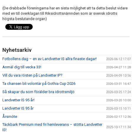
(De drabbade föreningarna har en sista möjlighet att ta detta beslut vidare
med en till överklagan till Riksidrottsnämnden som är svensk idrotts
högsta beslutande organ)
Nyhetsarkiv
Fotbollens dag – en av Landvetter IS allra finaste dagar!
2026-06-12 17:07
Anmäl dig till vecka 33!
2026-04-27 11:28
Vill du vara rösten på Landvetter IP?
2026-04-09 13:56
Ta chansen bli volontär på Gothia Cup 2026
2026-03-31 16:47
Så skapar du som förälder bra idrottsmiljö
2026-03-25 17:24
Landvetter IS 95 år!
2026-03-20 10:00
Landvetter IS 95 år
2026-03-15 10:11
Årsmöte
2026-02-17 12:36
Täckbark Premium med fri hemleverans – stötta Landvetter
2025-10-17 11:34
IS!