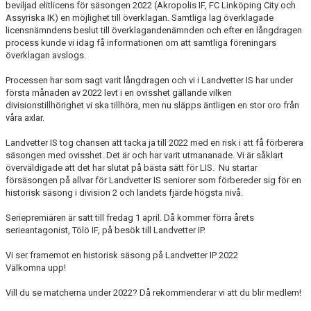
beviljad elitlicens för säsongen 2022 (Akropolis IF, FC Linköping City och
Assyriska IK) en möjlighet till överklagan. Samtliga lag överklagade
licensnämndens beslut till överklagandenämnden och efter en långdragen
process kunde vi idag få informationen om att samtliga föreningars
överklagan avslogs.
Processen har som sagt varit långdragen och vi i Landvetter IS har under
första månaden av 2022 levt i en ovisshet gällande vilken
divisionstillhörighet vi ska tillhöra, men nu släpps äntligen en stor oro från
våra axlar.
Landvetter IS tog chansen att tacka ja till 2022 med en risk i att få förberera
säsongen med ovisshet. Det är och har varit utmananade. Vi är såklart
överväldigade att det har slutat på bästa sätt för LIS. Nu startar
försäsongen på allvar för Landvetter IS seniorer som förbereder sig för en
historisk säsong i division 2 och landets fjärde högsta nivå.
Seriepremiären är satt till fredag 1 april. Då kommer förra årets
serieantagonist, Tölö IF, på besök till Landvetter IP.
Vi ser framemot en historisk säsong på Landvetter IP 2022
Välkomna upp!
Vill du se matcherna under 2022? Då rekommenderar vi att du blir medlem!