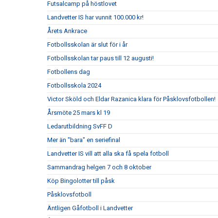
Futsalcamp på höstlovet
Landvetter IS har vunnit 100.000 kr!
Årets Ankrace
Fotbollsskolan är slut för i år
Fotbollsskolan tar paus till 12 augusti!
Fotbollens dag
Fotbollsskola 2024
Victor Sköld och Eldar Razanica klara för Påsklovsfotbollen!
Årsmöte 25 mars kl 19
Ledarutbildning SvFF D
Mer än "bara" en seriefinal
Landvetter IS vill att alla ska få spela fotboll
Sammandrag helgen 7 och 8 oktober
Köp Bingolotter till påsk
Påsklovsfotboll
Äntligen Gåfotboll i Landvetter