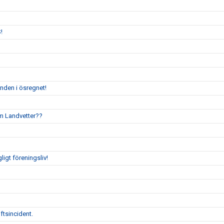
!
enden i ösregnet!
um Landvetter??
gligt föreningsliv!
ftsincident.