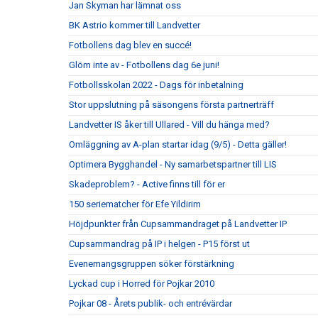
Jan Skyman har lämnat oss
BK Astrio kommer till Landvetter
Fotbollens dag blev en succé!
Glöm inte av - Fotbollens dag 6e juni!
Fotbollsskolan 2022 - Dags för inbetalning
Stor uppslutning på säsongens första partnerträff
Landvetter IS åker till Ullared - Vill du hänga med?
Omläggning av A-plan startar idag (9/5) - Detta gäller!
Optimera Bygghandel - Ny samarbetspartner till LIS
Skadeproblem? - Active finns till för er
150 seriematcher för Efe Yildirim
Höjdpunkter från Cupsammandraget på Landvetter IP
Cupsammandrag på IP i helgen - P15 först ut
Evenemangsgruppen söker förstärkning
Lyckad cup i Horred för Pojkar 2010
Pojkar 08 - Årets publik- och entrévärdar