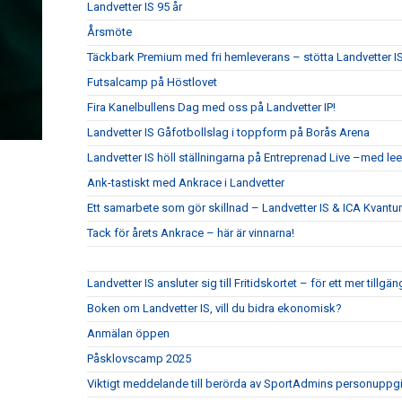
Landvetter IS 95 år
Årsmöte
Täckbark Premium med fri hemleverans – stötta Landvetter IS
Futsalcamp på Höstlovet
Fira Kanelbullens Dag med oss på Landvetter IP!
Landvetter IS Gåfotbollslag i toppform på Borås Arena
Landvetter IS höll ställningarna på Entreprenad Live –med le
Ank-tastiskt med Ankrace i Landvetter
Ett samarbete som gör skillnad – Landvetter IS & ICA Kvant
Tack för årets Ankrace – här är vinnarna!
Landvetter IS ansluter sig till Fritidskortet – för ett mer tillgän
Boken om Landvetter IS, vill du bidra ekonomisk?
Anmälan öppen
Påsklovscamp 2025
Viktigt meddelande till berörda av SportAdmins personuppgi