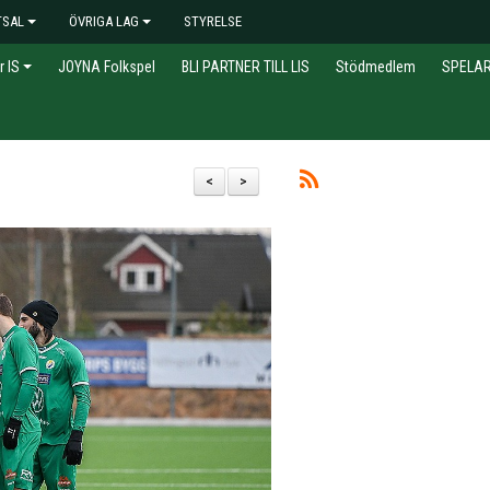
TSAL
ÖVRIGA LAG
STYRELSE
r IS
JOYNA Folkspel
BLI PARTNER TILL LIS
Stödmedlem
SPELA
<
>