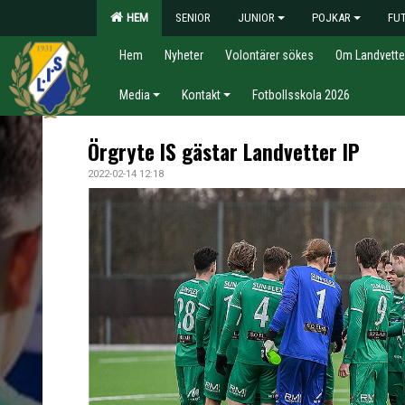
HEM
SENIOR
JUNIOR
POJKAR
FU
Hem
Nyheter
Volontärer sökes
Om Landvette
Media
Kontakt
Fotbollsskola 2026
Örgryte IS gästar Landvetter IP
2022-02-14 12:18