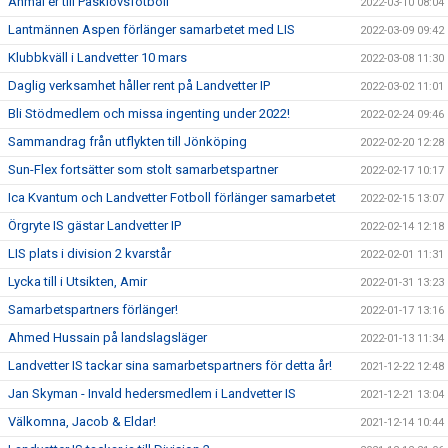
Anmäl er till Påsklovsfotboll
2022-03-10 08:04
Lantmännen Aspen förlänger samarbetet med LIS
2022-03-09 09:42
Klubbkväll i Landvetter 10 mars
2022-03-08 11:30
Daglig verksamhet håller rent på Landvetter IP
2022-03-02 11:01
Bli Stödmedlem och missa ingenting under 2022!
2022-02-24 09:46
Sammandrag från utflykten till Jönköping
2022-02-20 12:28
Sun-Flex fortsätter som stolt samarbetspartner
2022-02-17 10:17
Ica Kvantum och Landvetter Fotboll förlänger samarbetet
2022-02-15 13:07
Örgryte IS gästar Landvetter IP
2022-02-14 12:18
LIS plats i division 2 kvarstår
2022-02-01 11:31
Lycka till i Utsikten, Amir
2022-01-31 13:23
Samarbetspartners förlänger!
2022-01-17 13:16
Ahmed Hussain på landslagsläger
2022-01-13 11:34
Landvetter IS tackar sina samarbetspartners för detta år!
2021-12-22 12:48
Jan Skyman - Invald hedersmedlem i Landvetter IS
2021-12-21 13:04
Välkomna, Jacob & Eldar!
2021-12-14 10:44