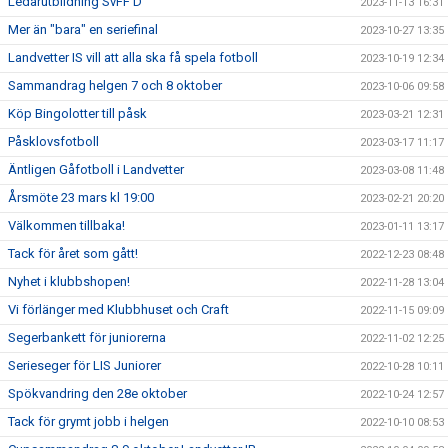
Ledarutbildning SvFF D
2023-11-13 16:31
Mer än "bara" en seriefinal
2023-10-27 13:35
Landvetter IS vill att alla ska få spela fotboll
2023-10-19 12:34
Sammandrag helgen 7 och 8 oktober
2023-10-06 09:58
Köp Bingolotter till påsk
2023-03-21 12:31
Påsklovsfotboll
2023-03-17 11:17
Äntligen Gåfotboll i Landvetter
2023-03-08 11:48
Årsmöte 23 mars kl 19:00
2023-02-21 20:20
Välkommen tillbaka!
2023-01-11 13:17
Tack för året som gått!
2022-12-23 08:48
Nyhet i klubbshopen!
2022-11-28 13:04
Vi förlänger med Klubbhuset och Craft
2022-11-15 09:09
Segerbankett för juniorerna
2022-11-02 12:25
Serieseger för LIS Juniorer
2022-10-28 10:11
Spökvandring den 28e oktober
2022-10-24 12:57
Tack för grymt jobb i helgen
2022-10-10 08:53