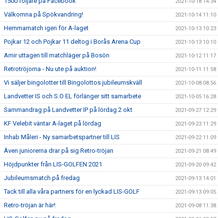
1500 följare på Facebook
2021-10-18 14:34
Välkomna på Spökvandring!
2021-10-14 11:10
Hemmamatch igen för A-laget
2021-10-13 10:23
Pojkar 12 och Pojkar 11 deltog i Borås Arena Cup
2021-10-13 10:10
Amir uttagen till matchläger på Bosön
2021-10-12 11:17
Retrotröjorna - Nu ute på auktion!
2021-10-11 11:58
Vi säljer bingolotter till Bingolottos jubileumskväll
2021-10-08 08:56
Landvetter IS och S.O EL förlänger sitt samarbete
2021-10-05 16:28
Sammandrag på Landvetter IP på lördag 2 okt
2021-09-27 12:29
KF Velebit väntar A-laget på lördag
2021-09-23 11:29
Inhab Måleri - Ny samarbetspartner till LIS
2021-09-22 11:09
Även juniorerna drar på sig Retro-tröjan
2021-09-21 08:49
Höjdpunkter från LIS-GOLFEN 2021
2021-09-20 09:42
Jubileumsmatch på fredag
2021-09-13 14:01
Tack till alla våra partners för en lyckad LIS-GOLF
2021-09-13 09:05
Retro-tröjan är här!
2021-09-08 11:38