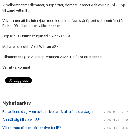
Vi välkomnar medlemmar, supportrar, domare, gäster och övrig publik upp
till Landvetter IP.
Vi kommer att ha intervjuer med ledare, caféet står öppet och i entrén står
Pojkar 08-killarna och välkomnar er!
Öppet hus i klubbstugan från klockan 18!
Matchens profil - Axel Wibrån #27
Tillsammans gör vi seriepremiären 2022 till något att minnas!
Varmt välkomna!
Nyhetsarkiv
Fotbollens dag – en av Landvetter IS allra finaste dagar!
2026-06-12 17:07
Anmäl dig till vecka 33!
2026-04-27 11:28
Vill du vara rösten på Landvetter IP?
2026-04-09 13:56