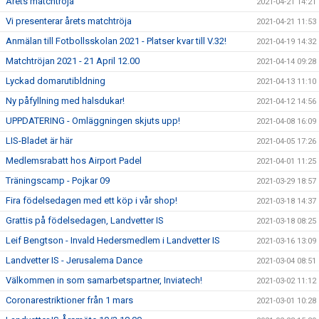
Årets matchtröja
2021-04-21 14:21
Vi presenterar årets matchtröja
2021-04-21 11:53
Anmälan till Fotbollsskolan 2021 - Platser kvar till V.32!
2021-04-19 14:32
Matchtröjan 2021 - 21 April 12.00
2021-04-14 09:28
Lyckad domarutibldning
2021-04-13 11:10
Ny påfyllning med halsdukar!
2021-04-12 14:56
UPPDATERING - Omläggningen skjuts upp!
2021-04-08 16:09
LIS-Bladet är här
2021-04-05 17:26
Medlemsrabatt hos Airport Padel
2021-04-01 11:25
Träningscamp - Pojkar 09
2021-03-29 18:57
Fira födelsedagen med ett köp i vår shop!
2021-03-18 14:37
Grattis på födelsedagen, Landvetter IS
2021-03-18 08:25
Leif Bengtson - Invald Hedersmedlem i Landvetter IS
2021-03-16 13:09
Landvetter IS - Jerusalema Dance
2021-03-04 08:51
Välkommen in som samarbetspartner, Inviatech!
2021-03-02 11:12
Coronarestriktioner från 1 mars
2021-03-01 10:28