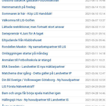
Olssons Gatukök gästade Fotbollsskolan
2021-06-15 14:48
Hemmamatch på fredag
2021-06-14 15:33
Sommaren är här - Köp LIS Handduk!
2021-06-10 15:14
Välkomna till LIS-Golfen
2021-06-07 13:37
Lättade restriktioner, men fortsatt stort ansvar
2021-06-03 11:51
Seriepremiär 4 Juni för A-laget
2021-05-31 09:16
Erbjudande från Klubbshuset
2021-05-26 09:46
Rondellen Maskin - Ny samarbetspartner till LIS
2021-05-25 13:33
Omläggningen startar på måndag
2021-05-11 14:18
Anmälan till Fotbollsskola är stängd
2021-05-11 10:21
ERA Sweden - Landvetter IS nya mäklarpartner
2021-05-10 10:56
Matcherna drar igång - Detta gäller på Landvetter IP
2021-05-06 12:47
Din Bil Sverige / Volkswagen Göteborg - Ny huvudpartner
2021-05-03 10:59
LIS Första Nätverksträff
2021-04-29 09:09
Barn och unga får börja spela matcher igen
2021-04-28 14:46
Hällingsjö Hus - Ny huvudpartner till Landvetter IS
2021-04-23 08:36