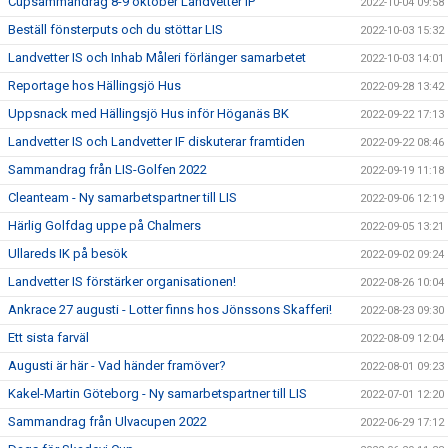
Cupsammandrag 8-9 oktober Landvetter IP
2022-10-04 09:58
Beställ fönsterputs och du stöttar LIS
2022-10-03 15:32
Landvetter IS och Inhab Måleri förlänger samarbetet
2022-10-03 14:01
Reportage hos Hällingsjö Hus
2022-09-28 13:42
Uppsnack med Hällingsjö Hus inför Höganäs BK
2022-09-22 17:13
Landvetter IS och Landvetter IF diskuterar framtiden
2022-09-22 08:46
Sammandrag från LIS-Golfen 2022
2022-09-19 11:18
Cleanteam - Ny samarbetspartner till LIS
2022-09-06 12:19
Härlig Golfdag uppe på Chalmers
2022-09-05 13:21
Ullareds IK på besök
2022-09-02 09:24
Landvetter IS förstärker organisationen!
2022-08-26 10:04
Ankrace 27 augusti - Lotter finns hos Jönssons Skafferi!
2022-08-23 09:30
Ett sista farväl
2022-08-09 12:04
Augusti är här - Vad händer framöver?
2022-08-01 09:23
Kakel-Martin Göteborg - Ny samarbetspartner till LIS
2022-07-01 12:20
Sammandrag från Ulvacupen 2022
2022-06-29 17:12