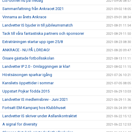
LIS-Golfen nu på fredag
2021-09-06 08:57
Sammanfattning från Ankracet 2021
2021-09-02 18:05
Vinnarna av årets Ankrace
2021-09-01 08:34
Landvetter IS bjuder in till jubileumsmatch
2021-08-31 11:54
Tack till våra fantastiska partners och sponsorer
2021-08-29 11:50
Extraträningen startar upp igen 25/8
2021-08-23 08:30
ANKRACE - NU PÅ LÖRDAG!
2021-08-20 09:47
Öisare gästade fotbollsskolan
2021-08-13 11:11
Landvetter IP 2.0 - Omläggningen är klar!
2021-08-02 11:15
Höstsäsongen sparkar igång
2021-07-26 10:21
Kansliets öppettider i sommar
2021-07-05 08:05
Uppstart Pojkar födda 2015
2021-06-29 13:03
Landvetter IS medlemsbrev - Juni 2021
2021-06-29 11:36
Fortsatt EM-Kampanj hos Klubbhuset
2021-06-24 09:18
Landvetter IS skriver under Asllanikontraktet
2021-06-22 15:12
A signal for diversity
2021-06-22 12:53