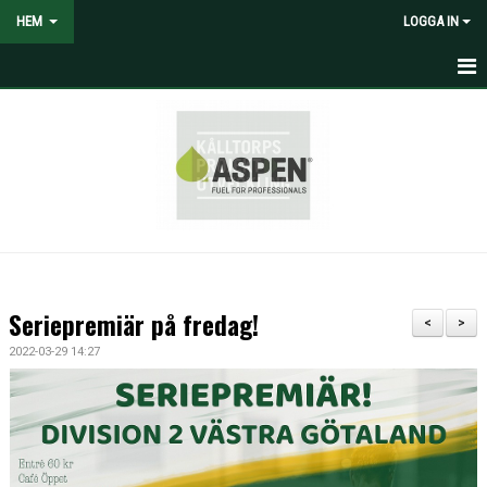
HEM
LOGGA IN
HEM
NYHETER
VOLONTÄRER SÖKES
OM LANDVETTER IS
JOYNA FOLKSPEL
Seriepremiär på fredag!
<
>
BLI PARTNER TILL LIS
2022-03-29 14:27
STÖDMEDLEM
SPELARE