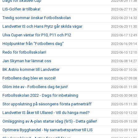
Dags för Skadevi Cup
2022-06-29 11:38
LIS-Golfen är tillbaka!
2022-06-27 11:26
Trevlig sommar önskar Fotbollsskolan
2022-06-23 14:32
Landvetter IS och Hans Prytz går skilda vägar
2022-06-23 11:30
Ulva Cupen väntar för P10, P11 och P12
2022-06-17 12:49
Höjdpunkter från "Fotbollens dag"
2022-06-16 09:14
Redo för fotbollsskolan!
2022-06-10 12:10
Jan Skyman har lämnat oss
2022-06-08 14:27
BK Astrio kommer till Landvetter
2022-06-07 10:56
Fotbollens dag blev en succé!
2022-06-07 09:08
Glöm inte av - Fotbollens dag 6e juni!
2022-06-01 11:00
Fotbollsskolan 2022 - Dags för inbetalning
2022-05-30 08:53
Stor uppslutning på säsongens första partnerträff
2022-05-19 11:30
Landvetter IS åker till Ullared - Vill du hänga med?
2022-05-10 12:02
Omläggning av A-plan startar idag (9/5) - Detta gäller!
2022-05-09 15:08
Optimera Bygghandel - Ny samarbetspartner till LIS
2022-05-09 11:04