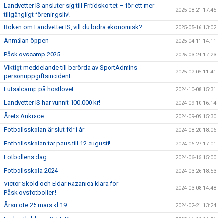
Landvetter IS ansluter sig till Fritidskortet – för ett mer
2025-08-21 17:45
tillgängligt föreningsliv!
Boken om Landvetter IS, vill du bidra ekonomisk?
2025-05-16 13:02
Anmälan öppen
2025-04-11 14:11
Påsklovscamp 2025
2025-03-24 17:23
Viktigt meddelande till berörda av SportAdmins
2025-02-05 11:41
personuppgiftsincident.
Futsalcamp på höstlovet
2024-10-08 15:31
Landvetter IS har vunnit 100.000 kr!
2024-09-10 16:14
Årets Ankrace
2024-09-09 15:30
Fotbollsskolan är slut för i år
2024-08-20 18:06
Fotbollsskolan tar paus till 12 augusti!
2024-06-27 17:01
Fotbollens dag
2024-06-15 15:00
Fotbollsskola 2024
2024-03-26 18:53
Victor Sköld och Eldar Razanica klara för
2024-03-08 14:48
Påsklovsfotbollen!
Årsmöte 25 mars kl 19
2024-02-21 13:24