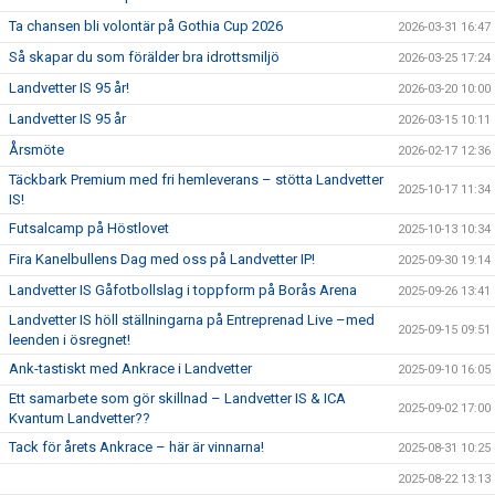
Ta chansen bli volontär på Gothia Cup 2026
2026-03-31 16:47
Så skapar du som förälder bra idrottsmiljö
2026-03-25 17:24
Landvetter IS 95 år!
2026-03-20 10:00
Landvetter IS 95 år
2026-03-15 10:11
Årsmöte
2026-02-17 12:36
Täckbark Premium med fri hemleverans – stötta Landvetter
2025-10-17 11:34
IS!
Futsalcamp på Höstlovet
2025-10-13 10:34
Fira Kanelbullens Dag med oss på Landvetter IP!
2025-09-30 19:14
Landvetter IS Gåfotbollslag i toppform på Borås Arena
2025-09-26 13:41
Landvetter IS höll ställningarna på Entreprenad Live –med
2025-09-15 09:51
leenden i ösregnet!
Ank-tastiskt med Ankrace i Landvetter
2025-09-10 16:05
Ett samarbete som gör skillnad – Landvetter IS & ICA
2025-09-02 17:00
Kvantum Landvetter??
Tack för årets Ankrace – här är vinnarna!
2025-08-31 10:25
2025-08-22 13:13