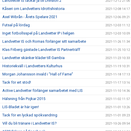
Landvetter IS tackar ja till Division 2
2021-12-12 21:06
Kåseri om Landvetters Idrottshistoria
2021-12-08 14:17
Axel Wibrån - Årets Spelare 2021
2021-12-06 09:21
Futsal på lördag
2021-12-03 11:12
Inget fotbollsspel på Landvetter IP i helgen
2021-12-03 10:09
Landvetter IS och Romas förlänger sitt samarbete
2021-11-26 11:34
Klas Friberg gästade Landvetter IS Partnerträff
2021-11-25 10:12
Landvetter skänker kläder till Gambia
2021-11-23 10:33
Historiekväll i Landvetters Kulturhus
2021-11-19 10:31
Morgan Johansson invald i "Hall of Fame"
2021-11-18 17:13
Tack för ert stöd!
2021-11-17 13:16
Active Landvetter förlänger samarbetet med LIS
2021-11-10 14:36
Hälsning från Pojkar 2015
2021-11-02 11:57
LIS-Bladet är här igen!
2021-11-01 13:26
Tack för en lyckad spökvandring
2021-11-01 09:23
Vill du bli tränare i Landvetter IS?
2021-10-26 09:54