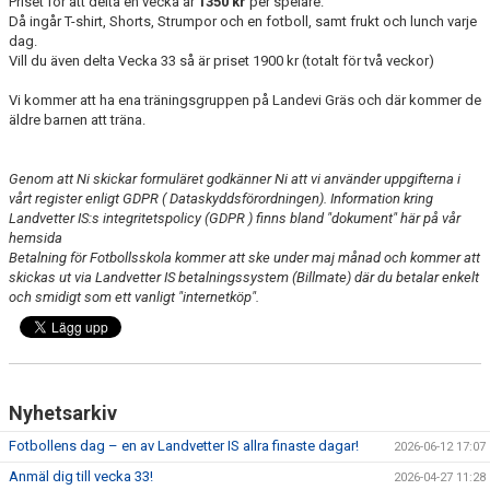
Priset för att delta en vecka är
1350 kr
per spelare.
Då ingår T-shirt, Shorts, Strumpor och en fotboll, samt frukt och lunch varje
dag.
Vill du även delta Vecka 33 så är priset 1900 kr (totalt för två veckor)
Vi kommer att ha ena träningsgruppen på Landevi Gräs och där kommer de
äldre barnen att träna.
Genom att Ni skickar formuläret godkänner Ni att vi använder uppgifterna i
vårt register enligt GDPR ( Dataskyddsförordningen). Information kring
Landvetter IS:s integritetspolicy (GDPR ) finns bland "dokument" här på vår
hemsida
Betalning för Fotbollsskola kommer att ske under maj månad och kommer att
skickas ut via Landvetter IS betalningssystem (Billmate) där du betalar enkelt
och smidigt som ett vanligt "internetköp".
Nyhetsarkiv
Fotbollens dag – en av Landvetter IS allra finaste dagar!
2026-06-12 17:07
Anmäl dig till vecka 33!
2026-04-27 11:28