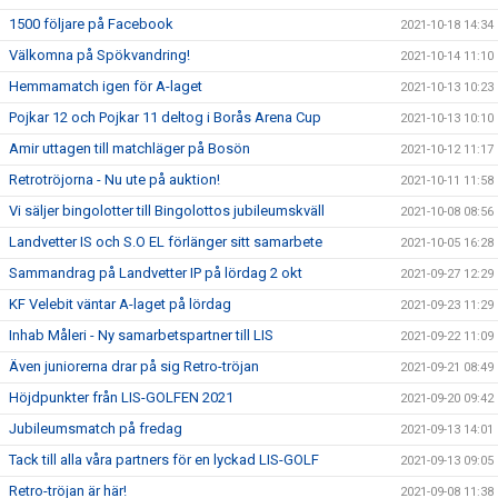
1500 följare på Facebook
2021-10-18 14:34
Välkomna på Spökvandring!
2021-10-14 11:10
Hemmamatch igen för A-laget
2021-10-13 10:23
Pojkar 12 och Pojkar 11 deltog i Borås Arena Cup
2021-10-13 10:10
Amir uttagen till matchläger på Bosön
2021-10-12 11:17
Retrotröjorna - Nu ute på auktion!
2021-10-11 11:58
Vi säljer bingolotter till Bingolottos jubileumskväll
2021-10-08 08:56
Landvetter IS och S.O EL förlänger sitt samarbete
2021-10-05 16:28
Sammandrag på Landvetter IP på lördag 2 okt
2021-09-27 12:29
KF Velebit väntar A-laget på lördag
2021-09-23 11:29
Inhab Måleri - Ny samarbetspartner till LIS
2021-09-22 11:09
Även juniorerna drar på sig Retro-tröjan
2021-09-21 08:49
Höjdpunkter från LIS-GOLFEN 2021
2021-09-20 09:42
Jubileumsmatch på fredag
2021-09-13 14:01
Tack till alla våra partners för en lyckad LIS-GOLF
2021-09-13 09:05
Retro-tröjan är här!
2021-09-08 11:38