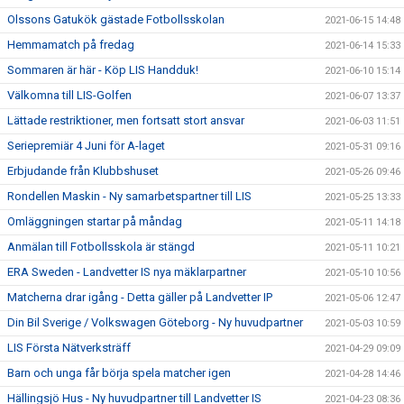
Olssons Gatukök gästade Fotbollsskolan
2021-06-15 14:48
Hemmamatch på fredag
2021-06-14 15:33
Sommaren är här - Köp LIS Handduk!
2021-06-10 15:14
Välkomna till LIS-Golfen
2021-06-07 13:37
Lättade restriktioner, men fortsatt stort ansvar
2021-06-03 11:51
Seriepremiär 4 Juni för A-laget
2021-05-31 09:16
Erbjudande från Klubbshuset
2021-05-26 09:46
Rondellen Maskin - Ny samarbetspartner till LIS
2021-05-25 13:33
Omläggningen startar på måndag
2021-05-11 14:18
Anmälan till Fotbollsskola är stängd
2021-05-11 10:21
ERA Sweden - Landvetter IS nya mäklarpartner
2021-05-10 10:56
Matcherna drar igång - Detta gäller på Landvetter IP
2021-05-06 12:47
Din Bil Sverige / Volkswagen Göteborg - Ny huvudpartner
2021-05-03 10:59
LIS Första Nätverksträff
2021-04-29 09:09
Barn och unga får börja spela matcher igen
2021-04-28 14:46
Hällingsjö Hus - Ny huvudpartner till Landvetter IS
2021-04-23 08:36