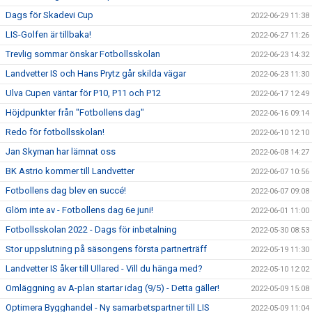
Dags för Skadevi Cup
2022-06-29 11:38
LIS-Golfen är tillbaka!
2022-06-27 11:26
Trevlig sommar önskar Fotbollsskolan
2022-06-23 14:32
Landvetter IS och Hans Prytz går skilda vägar
2022-06-23 11:30
Ulva Cupen väntar för P10, P11 och P12
2022-06-17 12:49
Höjdpunkter från "Fotbollens dag"
2022-06-16 09:14
Redo för fotbollsskolan!
2022-06-10 12:10
Jan Skyman har lämnat oss
2022-06-08 14:27
BK Astrio kommer till Landvetter
2022-06-07 10:56
Fotbollens dag blev en succé!
2022-06-07 09:08
Glöm inte av - Fotbollens dag 6e juni!
2022-06-01 11:00
Fotbollsskolan 2022 - Dags för inbetalning
2022-05-30 08:53
Stor uppslutning på säsongens första partnerträff
2022-05-19 11:30
Landvetter IS åker till Ullared - Vill du hänga med?
2022-05-10 12:02
Omläggning av A-plan startar idag (9/5) - Detta gäller!
2022-05-09 15:08
Optimera Bygghandel - Ny samarbetspartner till LIS
2022-05-09 11:04