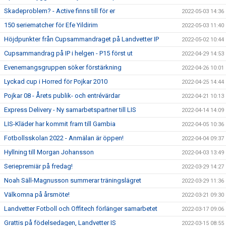
Skadeproblem? - Active finns till för er
2022-05-03 14:36
150 seriematcher för Efe Yildirim
2022-05-03 11:40
Höjdpunkter från Cupsammandraget på Landvetter IP
2022-05-02 10:44
Cupsammandrag på IP i helgen - P15 först ut
2022-04-29 14:53
Evenemangsgruppen söker förstärkning
2022-04-26 10:01
Lyckad cup i Horred för Pojkar 2010
2022-04-25 14:44
Pojkar 08 - Årets publik- och entrévärdar
2022-04-21 10:13
Express Delivery - Ny samarbetspartner till LIS
2022-04-14 14:09
LIS-Kläder har kommit fram till Gambia
2022-04-05 10:36
Fotbollsskolan 2022 - Anmälan är öppen!
2022-04-04 09:37
Hyllning till Morgan Johansson
2022-04-03 13:49
Seriepremiär på fredag!
2022-03-29 14:27
Noah Säll-Magnusson summerar träningslägret
2022-03-29 11:36
Välkomna på årsmöte!
2022-03-21 09:30
Landvetter Fotboll och Offitech förlänger samarbetet
2022-03-17 09:06
Grattis på födelsedagen, Landvetter IS
2022-03-15 08:55