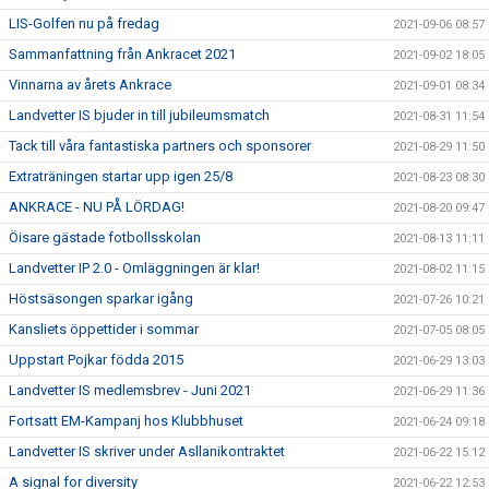
LIS-Golfen nu på fredag
2021-09-06 08:57
Sammanfattning från Ankracet 2021
2021-09-02 18:05
Vinnarna av årets Ankrace
2021-09-01 08:34
Landvetter IS bjuder in till jubileumsmatch
2021-08-31 11:54
Tack till våra fantastiska partners och sponsorer
2021-08-29 11:50
Extraträningen startar upp igen 25/8
2021-08-23 08:30
ANKRACE - NU PÅ LÖRDAG!
2021-08-20 09:47
Öisare gästade fotbollsskolan
2021-08-13 11:11
Landvetter IP 2.0 - Omläggningen är klar!
2021-08-02 11:15
Höstsäsongen sparkar igång
2021-07-26 10:21
Kansliets öppettider i sommar
2021-07-05 08:05
Uppstart Pojkar födda 2015
2021-06-29 13:03
Landvetter IS medlemsbrev - Juni 2021
2021-06-29 11:36
Fortsatt EM-Kampanj hos Klubbhuset
2021-06-24 09:18
Landvetter IS skriver under Asllanikontraktet
2021-06-22 15:12
A signal for diversity
2021-06-22 12:53