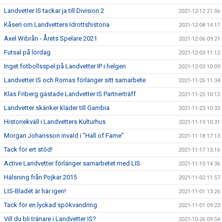
Landvetter IS tackar ja till Division 2
2021-12-12 21:06
Kåseri om Landvetters Idrottshistoria
2021-12-08 14:17
Axel Wibrån - Årets Spelare 2021
2021-12-06 09:21
Futsal på lördag
2021-12-03 11:12
Inget fotbollsspel på Landvetter IP i helgen
2021-12-03 10:09
Landvetter IS och Romas förlänger sitt samarbete
2021-11-26 11:34
Klas Friberg gästade Landvetter IS Partnerträff
2021-11-25 10:12
Landvetter skänker kläder till Gambia
2021-11-23 10:33
Historiekväll i Landvetters Kulturhus
2021-11-19 10:31
Morgan Johansson invald i "Hall of Fame"
2021-11-18 17:13
Tack för ert stöd!
2021-11-17 13:16
Active Landvetter förlänger samarbetet med LIS
2021-11-10 14:36
Hälsning från Pojkar 2015
2021-11-02 11:57
LIS-Bladet är här igen!
2021-11-01 13:26
Tack för en lyckad spökvandring
2021-11-01 09:23
Vill du bli tränare i Landvetter IS?
2021-10-26 09:54