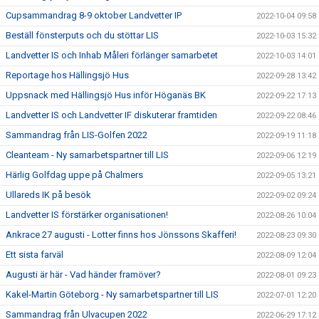
Cupsammandrag 8-9 oktober Landvetter IP
2022-10-04 09:58
Beställ fönsterputs och du stöttar LIS
2022-10-03 15:32
Landvetter IS och Inhab Måleri förlänger samarbetet
2022-10-03 14:01
Reportage hos Hällingsjö Hus
2022-09-28 13:42
Uppsnack med Hällingsjö Hus inför Höganäs BK
2022-09-22 17:13
Landvetter IS och Landvetter IF diskuterar framtiden
2022-09-22 08:46
Sammandrag från LIS-Golfen 2022
2022-09-19 11:18
Cleanteam - Ny samarbetspartner till LIS
2022-09-06 12:19
Härlig Golfdag uppe på Chalmers
2022-09-05 13:21
Ullareds IK på besök
2022-09-02 09:24
Landvetter IS förstärker organisationen!
2022-08-26 10:04
Ankrace 27 augusti - Lotter finns hos Jönssons Skafferi!
2022-08-23 09:30
Ett sista farväl
2022-08-09 12:04
Augusti är här - Vad händer framöver?
2022-08-01 09:23
Kakel-Martin Göteborg - Ny samarbetspartner till LIS
2022-07-01 12:20
Sammandrag från Ulvacupen 2022
2022-06-29 17:12