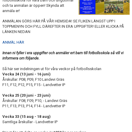
fotbollsskola för våra barn och ungdomar
LEDARE
och ta anmälan är öppen! Skynda att
anmäla er!
POLICYDOKUMENT
ANMÄLAN GÖRS HÄR PÅ VÅR HEMSIDA! SE FLIKEN LÄNGST UPP I
KALENDER
TOPPMENYN OCH FYLL DÄREFTER IN ERA UPPGIFTER! ELLER KLICKA PÅ
LÄNKEN NEDAN
EVENEMANG
ANMÄL HÄR
MEDIA
Innan ni fyller i era uppgifter och anmäler ert barn till fotbollsskola så vill vi
informera om följande.
KONTAKT
Så här ser indelningen ut för våra veckor på fotbollsskolan
Vecka 24 (13 juni - 16 juni)
FOTBOLLSSKOLA 2026
Årskullar: P08, P09, F10 Landevi Gräs
F11, F12, P12, P15, F15 - Landvetter IP
Vecka 25 (20 juni - 23 juni)
Årskullar: F08, F09, P10, - Landevi Gräs
P11, F13, P13, P14, F14 - Landvetter IP
Vecka 33 (15 aug - 18 aug)
Samtliga årskullar - Landvetter IP