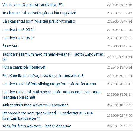
Vill du vara rösten på Landvetter IP?
2026-04-09 13:56
Ta chansen bli volontär på Gothia Cup 2026
2026-03-31 16:47
Så skapar du som förälder bra idrottsmiljö
2026-03-25 17:24
Landvetter IS 95 år!
2026-03-20 10:00
Landvetter IS 95 år
2026-03-15 10:11
Årsmöte
2026-02-17 12:36
Täckbark Premium med fri hemleverans – stötta Landvetter
2025-10-17 11:34
IS!
Futsalcamp på Höstlovet
2025-10-13 10:34
Fira Kanelbullens Dag med oss på Landvetter IP!
2025-09-30 19:14
Landvetter IS Gåfotbollslag i toppform på Borås Arena
2025-09-26 13:41
Landvetter IS höll ställningarna på Entreprenad Live –med
2025-09-15 09:51
leenden i ösregnet!
Ank-tastiskt med Ankrace i Landvetter
2025-09-10 16:05
Ett samarbete som gör skillnad – Landvetter IS & ICA
2025-09-02 17:00
Kvantum Landvetter??
Tack för årets Ankrace – här är vinnarna!
2025-08-31 10:25