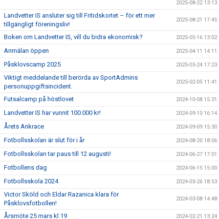
2025-08-22 13:13
Landvetter IS ansluter sig till Fritidskortet – för ett mer
2025-08-21 17:45
tillgängligt föreningsliv!
Boken om Landvetter IS, vill du bidra ekonomisk?
2025-05-16 13:02
Anmälan öppen
2025-04-11 14:11
Påsklovscamp 2025
2025-03-24 17:23
Viktigt meddelande till berörda av SportAdmins
2025-02-05 11:41
personuppgiftsincident.
Futsalcamp på höstlovet
2024-10-08 15:31
Landvetter IS har vunnit 100.000 kr!
2024-09-10 16:14
Årets Ankrace
2024-09-09 15:30
Fotbollsskolan är slut för i år
2024-08-20 18:06
Fotbollsskolan tar paus till 12 augusti!
2024-06-27 17:01
Fotbollens dag
2024-06-15 15:00
Fotbollsskola 2024
2024-03-26 18:53
Victor Sköld och Eldar Razanica klara för
2024-03-08 14:48
Påsklovsfotbollen!
Årsmöte 25 mars kl 19
2024-02-21 13:24