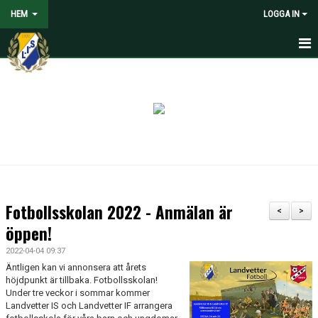
HEM
LOGGA IN
HEM
NYHETER
VOLONTÄRER SÖKES
OM LANDVETTER IS
JOYNA FOLKSPEL
Fotbollsskolan 2022 - Anmälan är
<
>
BLI PARTNER TILL LIS
öppen!
2022-04-04 09:37
STÖDMEDLEM
Äntligen kan vi annonsera att årets
höjdpunkt är tillbaka. Fotbollsskolan!
SPELARE
Under tre veckor i sommar kommer
Landvetter IS och Landvetter IF arrangera