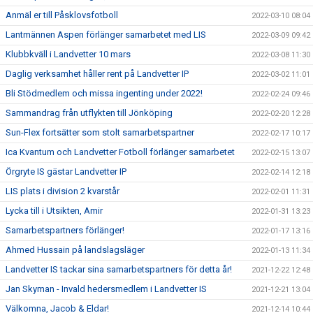
Anmäl er till Påsklovsfotboll
2022-03-10 08:04
Lantmännen Aspen förlänger samarbetet med LIS
2022-03-09 09:42
Klubbkväll i Landvetter 10 mars
2022-03-08 11:30
Daglig verksamhet håller rent på Landvetter IP
2022-03-02 11:01
Bli Stödmedlem och missa ingenting under 2022!
2022-02-24 09:46
Sammandrag från utflykten till Jönköping
2022-02-20 12:28
Sun-Flex fortsätter som stolt samarbetspartner
2022-02-17 10:17
Ica Kvantum och Landvetter Fotboll förlänger samarbetet
2022-02-15 13:07
Örgryte IS gästar Landvetter IP
2022-02-14 12:18
LIS plats i division 2 kvarstår
2022-02-01 11:31
Lycka till i Utsikten, Amir
2022-01-31 13:23
Samarbetspartners förlänger!
2022-01-17 13:16
Ahmed Hussain på landslagsläger
2022-01-13 11:34
Landvetter IS tackar sina samarbetspartners för detta år!
2021-12-22 12:48
Jan Skyman - Invald hedersmedlem i Landvetter IS
2021-12-21 13:04
Välkomna, Jacob & Eldar!
2021-12-14 10:44