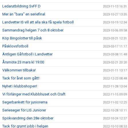
Ledarutbildning SvFF D
2023-11-13 16:31
Mer än "bara" en seriefinal
2023-10-27 13:35
Landvetter IS vill att alla ska få spela fotboll
2023-10-19 12:34
Sammandrag helgen 7 och 8 oktober
2023-10-06 09:58
Köp Bingolotter till påsk
2023-03-21 12:31
Påsklovsfotboll
2023-03-17 11:17
Äntligen Gåfotboll i Landvetter
2023-03-08 11:48
Årsmöte 23 mars kl 19:00
2023-02-21 20:20
Välkommen tillbaka!
2023-01-11 13:17
Tack för året som gått!
2022-12-23 08:48
Nyhet i klubbshopen!
2022-11-28 13:04
Vi förlänger med Klubbhuset och Craft
2022-11-15 09:09
Segerbankett för juniorerna
2022-11-02 12:25
Serieseger för LIS Juniorer
2022-10-28 10:11
Spökvandring den 28e oktober
2022-10-24 12:57
Tack för grymt jobb i helgen
2022-10-10 08:53