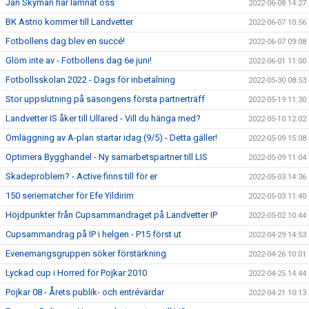
Jan Skyman har lämnat oss
2022-06-08 14:27
BK Astrio kommer till Landvetter
2022-06-07 10:56
Fotbollens dag blev en succé!
2022-06-07 09:08
Glöm inte av - Fotbollens dag 6e juni!
2022-06-01 11:00
Fotbollsskolan 2022 - Dags för inbetalning
2022-05-30 08:53
Stor uppslutning på säsongens första partnerträff
2022-05-19 11:30
Landvetter IS åker till Ullared - Vill du hänga med?
2022-05-10 12:02
Omläggning av A-plan startar idag (9/5) - Detta gäller!
2022-05-09 15:08
Optimera Bygghandel - Ny samarbetspartner till LIS
2022-05-09 11:04
Skadeproblem? - Active finns till för er
2022-05-03 14:36
150 seriematcher för Efe Yildirim
2022-05-03 11:40
Höjdpunkter från Cupsammandraget på Landvetter IP
2022-05-02 10:44
Cupsammandrag på IP i helgen - P15 först ut
2022-04-29 14:53
Evenemangsgruppen söker förstärkning
2022-04-26 10:01
Lyckad cup i Horred för Pojkar 2010
2022-04-25 14:44
Pojkar 08 - Årets publik- och entrévärdar
2022-04-21 10:13