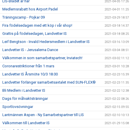
LIS-Bladet är här
2021-04-05 17:26
Medlemsrabatt hos Airport Padel
2021-04-01 11:25
Träningscamp - Pojkar 09
2021-03-29 18:57
Fira födelsedagen med ett köp i vår shop!
2021-03-18 14:37
Grattis på födelsedagen, Landvetter IS
2021-03-18 08:25
Leif Bengtson - Invald Hedersmedlem i Landvetter IS
2021-03-16 13:09
Landvetter IS - Jerusalema Dance
2021-03-04 08:51
Välkommen in som samarbetspartner, Inviatech!
2021-03-02 11:12
Coronarestriktioner från 1 mars
2021-03-01 10:28
Landvetter IS Årsmöte 10/3 18.00
2021-02-23 15:39
Landvetter förlänger samarbetsavtalet med SUN-FLEX®
2021-02-23 11:35
Bli Medlem i Landvetter IS
2021-02-22 12:38
Dags för målvaktsträningar
2021-02-22 08:26
Sportlovsövningar
2021-02-15 09:55
Lantmännen Aspen - Ny Samarbetspartner till LIS
2021-02-10 10:13
Välkommen till Landvetter IS
2021-01-29 15:08