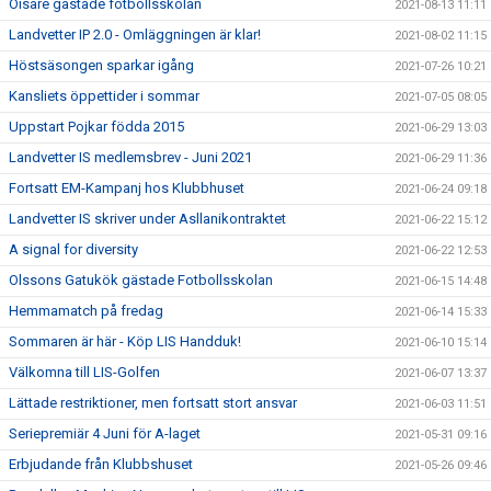
Öisare gästade fotbollsskolan
2021-08-13 11:11
Landvetter IP 2.0 - Omläggningen är klar!
2021-08-02 11:15
Höstsäsongen sparkar igång
2021-07-26 10:21
Kansliets öppettider i sommar
2021-07-05 08:05
Uppstart Pojkar födda 2015
2021-06-29 13:03
Landvetter IS medlemsbrev - Juni 2021
2021-06-29 11:36
Fortsatt EM-Kampanj hos Klubbhuset
2021-06-24 09:18
Landvetter IS skriver under Asllanikontraktet
2021-06-22 15:12
A signal for diversity
2021-06-22 12:53
Olssons Gatukök gästade Fotbollsskolan
2021-06-15 14:48
Hemmamatch på fredag
2021-06-14 15:33
Sommaren är här - Köp LIS Handduk!
2021-06-10 15:14
Välkomna till LIS-Golfen
2021-06-07 13:37
Lättade restriktioner, men fortsatt stort ansvar
2021-06-03 11:51
Seriepremiär 4 Juni för A-laget
2021-05-31 09:16
Erbjudande från Klubbshuset
2021-05-26 09:46