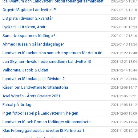
Ica Kvantum och Landvetter Fotboll förlänger samarbetet
2022-02-15 13:07
Örgryte IS gästar Landvetter IP
2022-02-14 12:18
LIS plats i division 2 kvarstår
2022-02-01 11:31
Lycka till i Utsikten, Amir
2022-01-31 13:23
Samarbetspartners förlänger!
2022-01-17 13:16
Ahmed Hussain på landslagsläger
2022-01-13 11:34
Landvetter IS tackar sina samarbetspartners för detta år!
2021-12-22 12:48
Jan Skyman - Invald hedersmedlem i Landvetter IS
2021-12-21 13:04
Välkomna, Jacob & Eldar!
2021-12-14 10:44
Landvetter IS tackar ja till Division 2
2021-12-12 21:06
Kåseri om Landvetters Idrottshistoria
2021-12-08 14:17
Axel Wibrån - Årets Spelare 2021
2021-12-06 09:21
Futsal på lördag
2021-12-03 11:12
Inget fotbollsspel på Landvetter IP i helgen
2021-12-03 10:09
Landvetter IS och Romas förlänger sitt samarbete
2021-11-26 11:34
Klas Friberg gästade Landvetter IS Partnerträff
2021-11-25 10:12