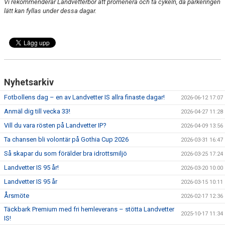
Vi rekommenderar Landvetterbor att promenera och ta cykeln, då parkeringen
lätt kan fyllas under dessa dagar.
Nyhetsarkiv
Fotbollens dag – en av Landvetter IS allra finaste dagar!
2026-06-12 17:07
Anmäl dig till vecka 33!
2026-04-27 11:28
Vill du vara rösten på Landvetter IP?
2026-04-09 13:56
Ta chansen bli volontär på Gothia Cup 2026
2026-03-31 16:47
Så skapar du som förälder bra idrottsmiljö
2026-03-25 17:24
Landvetter IS 95 år!
2026-03-20 10:00
Landvetter IS 95 år
2026-03-15 10:11
Årsmöte
2026-02-17 12:36
Täckbark Premium med fri hemleverans – stötta Landvetter
2025-10-17 11:34
IS!