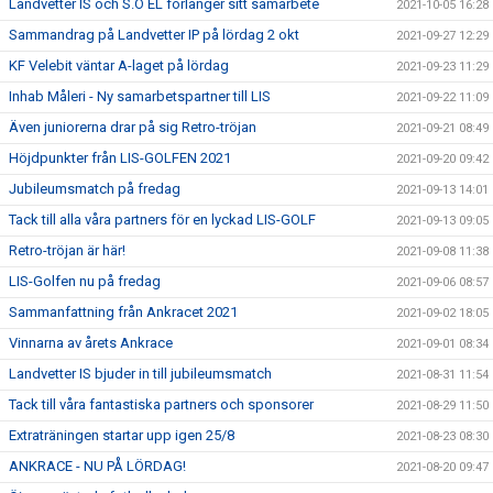
Landvetter IS och S.O EL förlänger sitt samarbete
2021-10-05 16:28
Sammandrag på Landvetter IP på lördag 2 okt
2021-09-27 12:29
KF Velebit väntar A-laget på lördag
2021-09-23 11:29
Inhab Måleri - Ny samarbetspartner till LIS
2021-09-22 11:09
Även juniorerna drar på sig Retro-tröjan
2021-09-21 08:49
Höjdpunkter från LIS-GOLFEN 2021
2021-09-20 09:42
Jubileumsmatch på fredag
2021-09-13 14:01
Tack till alla våra partners för en lyckad LIS-GOLF
2021-09-13 09:05
Retro-tröjan är här!
2021-09-08 11:38
LIS-Golfen nu på fredag
2021-09-06 08:57
Sammanfattning från Ankracet 2021
2021-09-02 18:05
Vinnarna av årets Ankrace
2021-09-01 08:34
Landvetter IS bjuder in till jubileumsmatch
2021-08-31 11:54
Tack till våra fantastiska partners och sponsorer
2021-08-29 11:50
Extraträningen startar upp igen 25/8
2021-08-23 08:30
ANKRACE - NU PÅ LÖRDAG!
2021-08-20 09:47