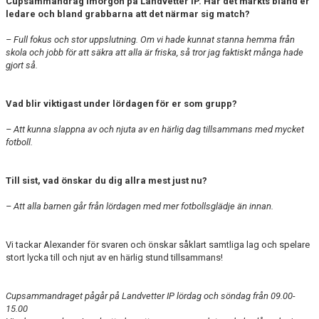
Cupsammandrag imorgon på Landvetter IP. Har det märkts bland er
ledare och bland grabbarna att det närmar sig match?
– Full fokus och stor uppslutning. Om vi hade kunnat stanna hemma från
skola och jobb för att säkra att alla är friska, så tror jag faktiskt många hade
gjort så.
Vad blir viktigast under lördagen för er som grupp?
– Att kunna slappna av och njuta av en härlig dag tillsammans med mycket
fotboll.
Till sist, vad önskar du dig allra mest just nu?
– Att alla barnen går från lördagen med mer fotbollsglädje än innan.
Vi tackar Alexander för svaren och önskar såklart samtliga lag och spelare
stort lycka till och njut av en härlig stund tillsammans!
Cupsammandraget pågår på Landvetter IP lördag och söndag från 09.00-
15.00