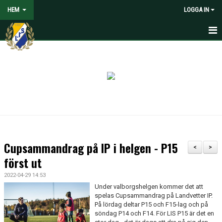
HEM
LOGGA IN
HEM
NYHETER
VOLONTÄRER SÖKES
OM LANDVETTER IS
JOYNA FOLKSPEL
Cupsammandrag på IP i helgen - P15
<
>
BLI PARTNER TILL LIS
först ut
2022-04-29 14:53
STÖDMEDLEM
Under valborgshelgen kommer det att
spelas Cupsammandrag på Landvetter IP.
SPELARE
På lördag deltar P15 och F15-lag och på
söndag P14 och F14. För LIS P15 är det en