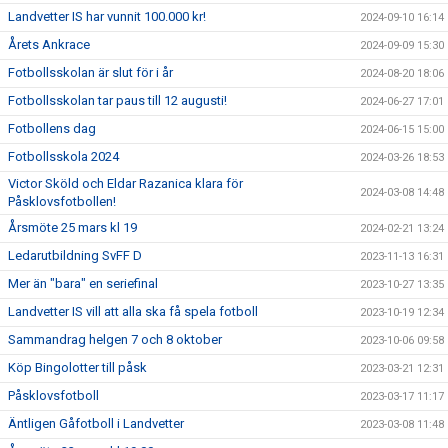
Landvetter IS har vunnit 100.000 kr!
2024-09-10 16:14
Årets Ankrace
2024-09-09 15:30
Fotbollsskolan är slut för i år
2024-08-20 18:06
Fotbollsskolan tar paus till 12 augusti!
2024-06-27 17:01
Fotbollens dag
2024-06-15 15:00
Fotbollsskola 2024
2024-03-26 18:53
Victor Sköld och Eldar Razanica klara för
2024-03-08 14:48
Påsklovsfotbollen!
Årsmöte 25 mars kl 19
2024-02-21 13:24
Ledarutbildning SvFF D
2023-11-13 16:31
Mer än "bara" en seriefinal
2023-10-27 13:35
Landvetter IS vill att alla ska få spela fotboll
2023-10-19 12:34
Sammandrag helgen 7 och 8 oktober
2023-10-06 09:58
Köp Bingolotter till påsk
2023-03-21 12:31
Påsklovsfotboll
2023-03-17 11:17
Äntligen Gåfotboll i Landvetter
2023-03-08 11:48