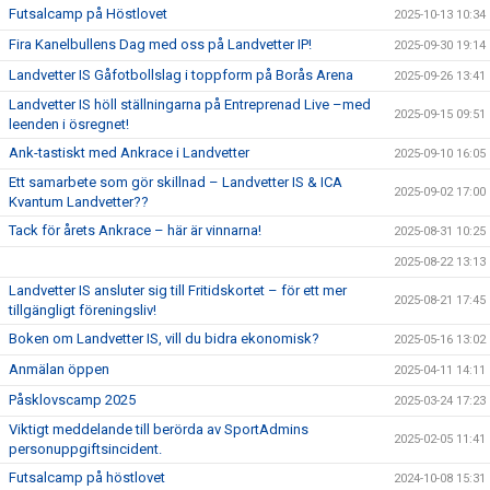
Futsalcamp på Höstlovet
2025-10-13 10:34
Fira Kanelbullens Dag med oss på Landvetter IP!
2025-09-30 19:14
Landvetter IS Gåfotbollslag i toppform på Borås Arena
2025-09-26 13:41
Landvetter IS höll ställningarna på Entreprenad Live –med
2025-09-15 09:51
leenden i ösregnet!
Ank-tastiskt med Ankrace i Landvetter
2025-09-10 16:05
Ett samarbete som gör skillnad – Landvetter IS & ICA
2025-09-02 17:00
Kvantum Landvetter??
Tack för årets Ankrace – här är vinnarna!
2025-08-31 10:25
2025-08-22 13:13
Landvetter IS ansluter sig till Fritidskortet – för ett mer
2025-08-21 17:45
tillgängligt föreningsliv!
Boken om Landvetter IS, vill du bidra ekonomisk?
2025-05-16 13:02
Anmälan öppen
2025-04-11 14:11
Påsklovscamp 2025
2025-03-24 17:23
Viktigt meddelande till berörda av SportAdmins
2025-02-05 11:41
personuppgiftsincident.
Futsalcamp på höstlovet
2024-10-08 15:31