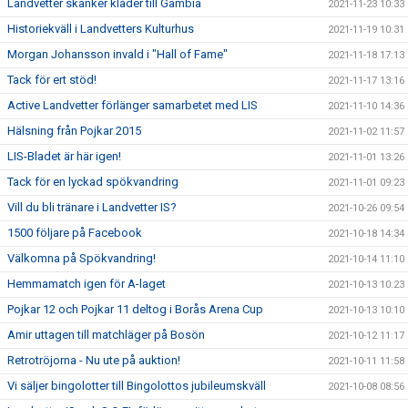
Landvetter skänker kläder till Gambia
2021-11-23 10:33
Historiekväll i Landvetters Kulturhus
2021-11-19 10:31
Morgan Johansson invald i "Hall of Fame"
2021-11-18 17:13
Tack för ert stöd!
2021-11-17 13:16
Active Landvetter förlänger samarbetet med LIS
2021-11-10 14:36
Hälsning från Pojkar 2015
2021-11-02 11:57
LIS-Bladet är här igen!
2021-11-01 13:26
Tack för en lyckad spökvandring
2021-11-01 09:23
Vill du bli tränare i Landvetter IS?
2021-10-26 09:54
1500 följare på Facebook
2021-10-18 14:34
Välkomna på Spökvandring!
2021-10-14 11:10
Hemmamatch igen för A-laget
2021-10-13 10:23
Pojkar 12 och Pojkar 11 deltog i Borås Arena Cup
2021-10-13 10:10
Amir uttagen till matchläger på Bosön
2021-10-12 11:17
Retrotröjorna - Nu ute på auktion!
2021-10-11 11:58
Vi säljer bingolotter till Bingolottos jubileumskväll
2021-10-08 08:56