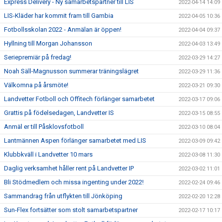
Express Delivery - Ny samarbetspartner till LIS
2022-04-14 14:09
LIS-Kläder har kommit fram till Gambia
2022-04-05 10:36
Fotbollsskolan 2022 - Anmälan är öppen!
2022-04-04 09:37
Hyllning till Morgan Johansson
2022-04-03 13:49
Seriepremiär på fredag!
2022-03-29 14:27
Noah Säll-Magnusson summerar träningslägret
2022-03-29 11:36
Välkomna på årsmöte!
2022-03-21 09:30
Landvetter Fotboll och Offitech förlänger samarbetet
2022-03-17 09:06
Grattis på födelsedagen, Landvetter IS
2022-03-15 08:55
Anmäl er till Påsklovsfotboll
2022-03-10 08:04
Lantmännen Aspen förlänger samarbetet med LIS
2022-03-09 09:42
Klubbkväll i Landvetter 10 mars
2022-03-08 11:30
Daglig verksamhet håller rent på Landvetter IP
2022-03-02 11:01
Bli Stödmedlem och missa ingenting under 2022!
2022-02-24 09:46
Sammandrag från utflykten till Jönköping
2022-02-20 12:28
Sun-Flex fortsätter som stolt samarbetspartner
2022-02-17 10:17