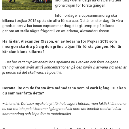
LEDARE
stor dag - det är dags att dra på sig den
gröna tröjan för första gången.
POLICYDOKUMENT
Inför lördagens cupsammandrag ska
killarna i pojkar 2015 spela sin allra första cup. Det är en stor dag för våra
KALENDER
grabbar och vi har innan cupsammandraget tagit tempen på killarna
genom att ställa några frågor till en av ledarna, Alexander Olsson.
EVENEMANG
Hallå där, Alexander Olsson, en av ledarna för Pojkar 2015 som
imorgon ska dra på sig den gröna tröjan för första gången. Hur är
MEDIA
känslan bland killarna?
– Det har varit mycket energi hos spelarna nu i veckan och förra helgens
KONTAKT
träning var det svårt att få koncentrationen på den nivån vi är vana vid. Men är
ju precis så det skall vara, så positivt.
FOTBOLLSSKOLA 2026
Berätta lite om de första åtta månaderna som ni varit igång. Hur kan
du sammanfatta detta?
– Intensivt. Det blev mycket nytt för hela laget i höstas, men faktiskt ännu mer
nu när matchspelet kommer i gång med allt som det innebär med att hålla
sammandrag och köpa första matchstället.