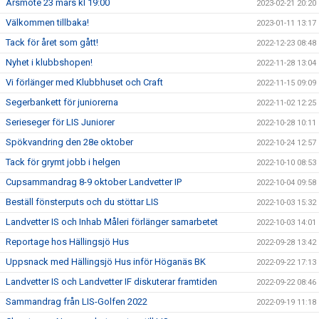
Årsmöte 23 mars kl 19:00
2023-02-21 20:20
Välkommen tillbaka!
2023-01-11 13:17
Tack för året som gått!
2022-12-23 08:48
Nyhet i klubbshopen!
2022-11-28 13:04
Vi förlänger med Klubbhuset och Craft
2022-11-15 09:09
Segerbankett för juniorerna
2022-11-02 12:25
Serieseger för LIS Juniorer
2022-10-28 10:11
Spökvandring den 28e oktober
2022-10-24 12:57
Tack för grymt jobb i helgen
2022-10-10 08:53
Cupsammandrag 8-9 oktober Landvetter IP
2022-10-04 09:58
Beställ fönsterputs och du stöttar LIS
2022-10-03 15:32
Landvetter IS och Inhab Måleri förlänger samarbetet
2022-10-03 14:01
Reportage hos Hällingsjö Hus
2022-09-28 13:42
Uppsnack med Hällingsjö Hus inför Höganäs BK
2022-09-22 17:13
Landvetter IS och Landvetter IF diskuterar framtiden
2022-09-22 08:46
Sammandrag från LIS-Golfen 2022
2022-09-19 11:18