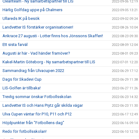
Cleanteam - Ny samarbetspartner till LIS
2022-09-06 12:19
Härlig Golfdag uppe på Chalmers
2022-09-05 13:21
Ullareds IK på besök
2022-09-02 09:24
Landvetter IS förstärker organisationen!
2022-08-26 10:04
Ankrace 27 augusti - Lotter finns hos Jönssons Skafferi!
2022-08-23 09:30
Ett sista farväl
2022-08-09 12:04
Augusti är här - Vad händer framöver?
2022-08-01 09:23
Kakel-Martin Göteborg - Ny samarbetspartner till LIS
2022-07-01 12:20
Sammandrag från Ulvacupen 2022
2022-06-29 17:12
Dags för Skadevi Cup
2022-06-29 11:38
LIS-Golfen är tillbaka!
2022-06-27 11:26
Trevlig sommar önskar Fotbollsskolan
2022-06-23 14:32
Landvetter IS och Hans Prytz går skilda vägar
2022-06-23 11:30
Ulva Cupen väntar för P10, P11 och P12
2022-06-17 12:49
Höjdpunkter från "Fotbollens dag"
2022-06-16 09:14
Redo för fotbollsskolan!
2022-06-10 12:10