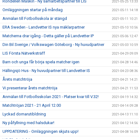
Rondellen Maskin - Ny samarbetspartner till LIS
2021-05-25 13:33
Omläggningen startar på måndag
2021-05-11 14:18
Anmälan till Fotbollsskola är stängd
2021-05-11 10:21
ERA Sweden - Landvetter IS nya mäklarpartner
2021-05-10 10:56
Matcherna drar igång - Detta gäller på Landvetter IP
2021-05-06 12:47
Din Bil Sverige / Volkswagen Göteborg - Ny huvudpartner
2021-05-03 10:59
LIS Första Nätverksträff
2021-04-29 09:09
Barn och unga får börja spela matcher igen
2021-04-28 14:46
Hällingsjö Hus - Ny huvudpartner till Landvetter IS
2021-04-23 08:36
Årets matchtröja
2021-04-21 14:21
Vi presenterar årets matchtröja
2021-04-21 11:53
Anmälan till Fotbollsskolan 2021 - Platser kvar till V.32!
2021-04-19 14:32
Matchtröjan 2021 - 21 April 12.00
2021-04-14 09:28
Lyckad domarutibldning
2021-04-13 11:10
Ny påfyllning med halsdukar!
2021-04-12 14:56
UPPDATERING - Omläggningen skjuts upp!
2021-04-08 16:09