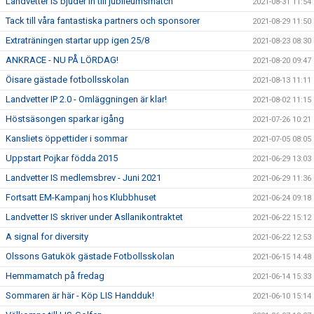
Landvetter IS bjuder in till jubileumsmatch
2021-08-31 11:54
Tack till våra fantastiska partners och sponsorer
2021-08-29 11:50
Extraträningen startar upp igen 25/8
2021-08-23 08:30
ANKRACE - NU PÅ LÖRDAG!
2021-08-20 09:47
Öisare gästade fotbollsskolan
2021-08-13 11:11
Landvetter IP 2.0 - Omläggningen är klar!
2021-08-02 11:15
Höstsäsongen sparkar igång
2021-07-26 10:21
Kansliets öppettider i sommar
2021-07-05 08:05
Uppstart Pojkar födda 2015
2021-06-29 13:03
Landvetter IS medlemsbrev - Juni 2021
2021-06-29 11:36
Fortsatt EM-Kampanj hos Klubbhuset
2021-06-24 09:18
Landvetter IS skriver under Asllanikontraktet
2021-06-22 15:12
A signal for diversity
2021-06-22 12:53
Olssons Gatukök gästade Fotbollsskolan
2021-06-15 14:48
Hemmamatch på fredag
2021-06-14 15:33
Sommaren är här - Köp LIS Handduk!
2021-06-10 15:14