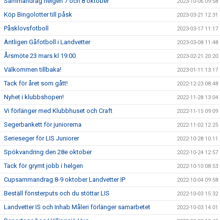
Sammandrag helgen 7 och 8 oktober
2023-10-06 09:58
Köp Bingolotter till påsk
2023-03-21 12:31
Påsklovsfotboll
2023-03-17 11:17
Äntligen Gåfotboll i Landvetter
2023-03-08 11:48
Årsmöte 23 mars kl 19:00
2023-02-21 20:20
Välkommen tillbaka!
2023-01-11 13:17
Tack för året som gått!
2022-12-23 08:48
Nyhet i klubbshopen!
2022-11-28 13:04
Vi förlänger med Klubbhuset och Craft
2022-11-15 09:09
Segerbankett för juniorerna
2022-11-02 12:25
Serieseger för LIS Juniorer
2022-10-28 10:11
Spökvandring den 28e oktober
2022-10-24 12:57
Tack för grymt jobb i helgen
2022-10-10 08:53
Cupsammandrag 8-9 oktober Landvetter IP
2022-10-04 09:58
Beställ fönsterputs och du stöttar LIS
2022-10-03 15:32
Landvetter IS och Inhab Måleri förlänger samarbetet
2022-10-03 14:01