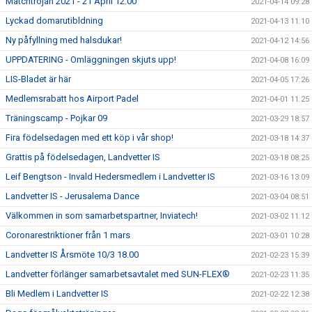
Matchtröjan 2021 - 21 April 12.00
2021-04-14 09:28
Lyckad domarutibldning
2021-04-13 11:10
Ny påfyllning med halsdukar!
2021-04-12 14:56
UPPDATERING - Omläggningen skjuts upp!
2021-04-08 16:09
LIS-Bladet är här
2021-04-05 17:26
Medlemsrabatt hos Airport Padel
2021-04-01 11:25
Träningscamp - Pojkar 09
2021-03-29 18:57
Fira födelsedagen med ett köp i vår shop!
2021-03-18 14:37
Grattis på födelsedagen, Landvetter IS
2021-03-18 08:25
Leif Bengtson - Invald Hedersmedlem i Landvetter IS
2021-03-16 13:09
Landvetter IS - Jerusalema Dance
2021-03-04 08:51
Välkommen in som samarbetspartner, Inviatech!
2021-03-02 11:12
Coronarestriktioner från 1 mars
2021-03-01 10:28
Landvetter IS Årsmöte 10/3 18.00
2021-02-23 15:39
Landvetter förlänger samarbetsavtalet med SUN-FLEX®
2021-02-23 11:35
Bli Medlem i Landvetter IS
2021-02-22 12:38