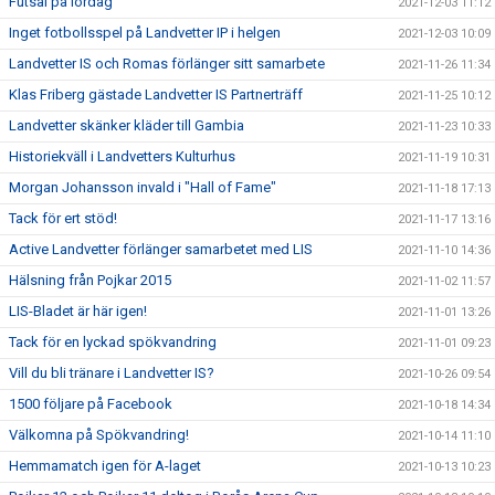
Futsal på lördag
2021-12-03 11:12
Inget fotbollsspel på Landvetter IP i helgen
2021-12-03 10:09
Landvetter IS och Romas förlänger sitt samarbete
2021-11-26 11:34
Klas Friberg gästade Landvetter IS Partnerträff
2021-11-25 10:12
Landvetter skänker kläder till Gambia
2021-11-23 10:33
Historiekväll i Landvetters Kulturhus
2021-11-19 10:31
Morgan Johansson invald i "Hall of Fame"
2021-11-18 17:13
Tack för ert stöd!
2021-11-17 13:16
Active Landvetter förlänger samarbetet med LIS
2021-11-10 14:36
Hälsning från Pojkar 2015
2021-11-02 11:57
LIS-Bladet är här igen!
2021-11-01 13:26
Tack för en lyckad spökvandring
2021-11-01 09:23
Vill du bli tränare i Landvetter IS?
2021-10-26 09:54
1500 följare på Facebook
2021-10-18 14:34
Välkomna på Spökvandring!
2021-10-14 11:10
Hemmamatch igen för A-laget
2021-10-13 10:23