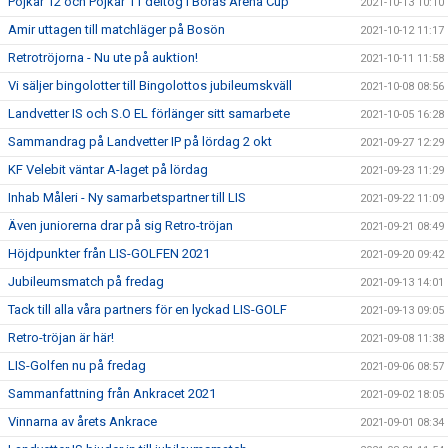
Pojkar 12 och Pojkar 11 deltog i Borås Arena Cup
2021-10-13 10:10
Amir uttagen till matchläger på Bosön
2021-10-12 11:17
Retrotröjorna - Nu ute på auktion!
2021-10-11 11:58
Vi säljer bingolotter till Bingolottos jubileumskväll
2021-10-08 08:56
Landvetter IS och S.O EL förlänger sitt samarbete
2021-10-05 16:28
Sammandrag på Landvetter IP på lördag 2 okt
2021-09-27 12:29
KF Velebit väntar A-laget på lördag
2021-09-23 11:29
Inhab Måleri - Ny samarbetspartner till LIS
2021-09-22 11:09
Även juniorerna drar på sig Retro-tröjan
2021-09-21 08:49
Höjdpunkter från LIS-GOLFEN 2021
2021-09-20 09:42
Jubileumsmatch på fredag
2021-09-13 14:01
Tack till alla våra partners för en lyckad LIS-GOLF
2021-09-13 09:05
Retro-tröjan är här!
2021-09-08 11:38
LIS-Golfen nu på fredag
2021-09-06 08:57
Sammanfattning från Ankracet 2021
2021-09-02 18:05
Vinnarna av årets Ankrace
2021-09-01 08:34