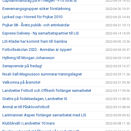
Cupsammandrag på IP i helgen - P15 först ut
2022-04-29 14:53
Evenemangsgruppen söker förstärkning
2022-04-26 10:01
Lyckad cup i Horred för Pojkar 2010
2022-04-25 14:44
Pojkar 08 - Årets publik- och entrévärdar
2022-04-21 10:13
Express Delivery - Ny samarbetspartner till LIS
2022-04-14 14:09
LIS-Kläder har kommit fram till Gambia
2022-04-05 10:36
Fotbollsskolan 2022 - Anmälan är öppen!
2022-04-04 09:37
Hyllning till Morgan Johansson
2022-04-03 13:49
Seriepremiär på fredag!
2022-03-29 14:27
Noah Säll-Magnusson summerar träningslägret
2022-03-29 11:36
Välkomna på årsmöte!
2022-03-21 09:30
Landvetter Fotboll och Offitech förlänger samarbetet
2022-03-17 09:06
Grattis på födelsedagen, Landvetter IS
2022-03-15 08:55
Anmäl er till Påsklovsfotboll
2022-03-10 08:04
Lantmännen Aspen förlänger samarbetet med LIS
2022-03-09 09:42
Klubbkväll i Landvetter 10 mars
2022-03-08 11:30