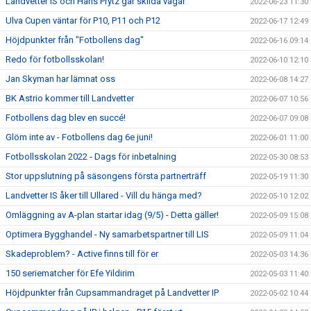
Landvetter IS och Hans Prytz går skilda vägar
2022-06-23 11:30
Ulva Cupen väntar för P10, P11 och P12
2022-06-17 12:49
Höjdpunkter från "Fotbollens dag"
2022-06-16 09:14
Redo för fotbollsskolan!
2022-06-10 12:10
Jan Skyman har lämnat oss
2022-06-08 14:27
BK Astrio kommer till Landvetter
2022-06-07 10:56
Fotbollens dag blev en succé!
2022-06-07 09:08
Glöm inte av - Fotbollens dag 6e juni!
2022-06-01 11:00
Fotbollsskolan 2022 - Dags för inbetalning
2022-05-30 08:53
Stor uppslutning på säsongens första partnerträff
2022-05-19 11:30
Landvetter IS åker till Ullared - Vill du hänga med?
2022-05-10 12:02
Omläggning av A-plan startar idag (9/5) - Detta gäller!
2022-05-09 15:08
Optimera Bygghandel - Ny samarbetspartner till LIS
2022-05-09 11:04
Skadeproblem? - Active finns till för er
2022-05-03 14:36
150 seriematcher för Efe Yildirim
2022-05-03 11:40
Höjdpunkter från Cupsammandraget på Landvetter IP
2022-05-02 10:44