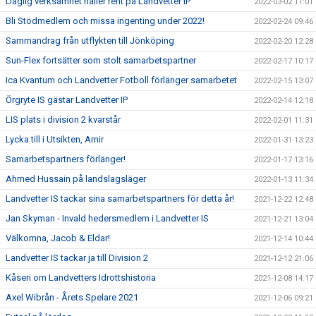
Daglig verksamhet håller rent på Landvetter IP
2022-03-02 11:01
Bli Stödmedlem och missa ingenting under 2022!
2022-02-24 09:46
Sammandrag från utflykten till Jönköping
2022-02-20 12:28
Sun-Flex fortsätter som stolt samarbetspartner
2022-02-17 10:17
Ica Kvantum och Landvetter Fotboll förlänger samarbetet
2022-02-15 13:07
Örgryte IS gästar Landvetter IP
2022-02-14 12:18
LIS plats i division 2 kvarstår
2022-02-01 11:31
Lycka till i Utsikten, Amir
2022-01-31 13:23
Samarbetspartners förlänger!
2022-01-17 13:16
Ahmed Hussain på landslagsläger
2022-01-13 11:34
Landvetter IS tackar sina samarbetspartners för detta år!
2021-12-22 12:48
Jan Skyman - Invald hedersmedlem i Landvetter IS
2021-12-21 13:04
Välkomna, Jacob & Eldar!
2021-12-14 10:44
Landvetter IS tackar ja till Division 2
2021-12-12 21:06
Kåseri om Landvetters Idrottshistoria
2021-12-08 14:17
Axel Wibrån - Årets Spelare 2021
2021-12-06 09:21