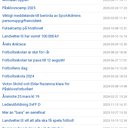
2025-04-11 14:11
Påsklovscamp 2025
2025-03-24 17:23
Viktigt meddelande till berörda av SportAdmins
2025-02-05 11:41
personuppgiftsincident.
Futsalcamp på höstlovet
2024-10-08 15:31
Landvetter IS har vunnit 100.000 kr!
2024-09-10 16:14
Årets Ankrace
2024-09-09 15:30
Fotbollsskolan är slut för i år
2024-08-20 18:06
Fotbollsskolan tar paus till 12 augusti!
2024-06-27 17:01
Fotbollens dag
2024-06-15 15:00
Fotbollsskola 2024
2024-03-26 18:53
Victor Sköld och Eldar Razanica klara för
2024-03-08 14:48
Påsklovsfotbollen!
Årsmöte 25 mars kl 19
2024-02-21 13:24
Ledarutbildning SvFF D
2023-11-13 16:31
Mer än "bara" en seriefinal
2023-10-27 13:35
Landvetter IS vill att alla ska få spela fotboll
2023-10-19 12:34