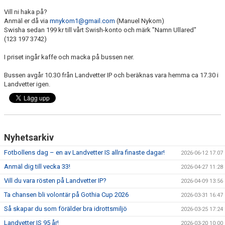
Vill ni haka på?
Anmäl er då via
mnykom1@gmail.com
(Manuel Nykom)
Swisha sedan 199 kr till vårt Swish-konto och märk "Namn Ullared"
(123 197 3742)
I priset ingår kaffe och macka på bussen ner.
Bussen avgår 10.30 från Landvetter IP och beräknas vara hemma ca 17.30 i
Landvetter igen.
Nyhetsarkiv
Fotbollens dag – en av Landvetter IS allra finaste dagar!
2026-06-12 17:07
Anmäl dig till vecka 33!
2026-04-27 11:28
Vill du vara rösten på Landvetter IP?
2026-04-09 13:56
Ta chansen bli volontär på Gothia Cup 2026
2026-03-31 16:47
Så skapar du som förälder bra idrottsmiljö
2026-03-25 17:24
Landvetter IS 95 år!
2026-03-20 10:00