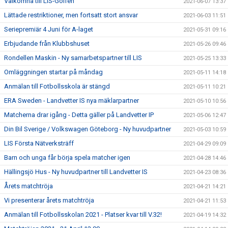
Välkomna till LIS-Golfen
2021-06-07 13:37
Lättade restriktioner, men fortsatt stort ansvar
2021-06-03 11:51
Seriepremiär 4 Juni för A-laget
2021-05-31 09:16
Erbjudande från Klubbshuset
2021-05-26 09:46
Rondellen Maskin - Ny samarbetspartner till LIS
2021-05-25 13:33
Omläggningen startar på måndag
2021-05-11 14:18
Anmälan till Fotbollsskola är stängd
2021-05-11 10:21
ERA Sweden - Landvetter IS nya mäklarpartner
2021-05-10 10:56
Matcherna drar igång - Detta gäller på Landvetter IP
2021-05-06 12:47
Din Bil Sverige / Volkswagen Göteborg - Ny huvudpartner
2021-05-03 10:59
LIS Första Nätverksträff
2021-04-29 09:09
Barn och unga får börja spela matcher igen
2021-04-28 14:46
Hällingsjö Hus - Ny huvudpartner till Landvetter IS
2021-04-23 08:36
Årets matchtröja
2021-04-21 14:21
Vi presenterar årets matchtröja
2021-04-21 11:53
Anmälan till Fotbollsskolan 2021 - Platser kvar till V.32!
2021-04-19 14:32