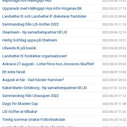
Reportage hos Hällingsjö Hus
2022-09-28 13:42
Uppsnack med Hällingsjö Hus inför Höganäs BK
2022-09-22 17:13
Landvetter IS och Landvetter IF diskuterar framtiden
2022-09-22 08:46
Sammandrag från LIS-Golfen 2022
2022-09-19 11:18
Cleanteam - Ny samarbetspartner till LIS
2022-09-06 12:19
Härlig Golfdag uppe på Chalmers
2022-09-05 13:21
Ullareds IK på besök
2022-09-02 09:24
Landvetter IS förstärker organisationen!
2022-08-26 10:04
Ankrace 27 augusti - Lotter finns hos Jönssons Skafferi!
2022-08-23 09:30
Ett sista farväl
2022-08-09 12:04
Augusti är här - Vad händer framöver?
2022-08-01 09:23
Kakel-Martin Göteborg - Ny samarbetspartner till LIS
2022-07-01 12:20
Sammandrag från Ulvacupen 2022
2022-06-29 17:12
Dags för Skadevi Cup
2022-06-29 11:38
LIS-Golfen är tillbaka!
2022-06-27 11:26
Trevlig sommar önskar Fotbollsskolan
2022-06-23 14:32