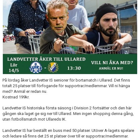
LEDARE
POLICYDOKUMENT
KALENDER
EVENEMANG
MEDIA
KONTAKT
På lördag åker Landvetter IS seniorer för bortamatch i Ullared. Det finns
FOTBOLLSSKOLA 2026
totalt 25 platser till förfogande för supportrar/medlemmar. Vill ni hänga
med? Anmäl er redan nu.
Kostnad 199kr.
Landvetter IS historiska första säsong i Division 2 fortsätter och den här
gången ska laget ge sig ner till Ullared. Men ingen shopping denna gång,
utan fotbollsmatch mot Ullareds IK.
Landvetter IS har beställt en buss med 50 platser. Utöver A-lagets spelare
och ledare så finns det 25 st platser över till er supportrar/medlemmar.