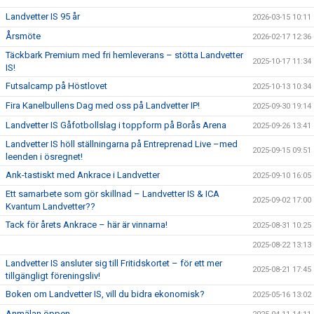
Landvetter IS 95 år
2026-03-15 10:11
Årsmöte
2026-02-17 12:36
Täckbark Premium med fri hemleverans – stötta Landvetter
2025-10-17 11:34
IS!
Futsalcamp på Höstlovet
2025-10-13 10:34
Fira Kanelbullens Dag med oss på Landvetter IP!
2025-09-30 19:14
Landvetter IS Gåfotbollslag i toppform på Borås Arena
2025-09-26 13:41
Landvetter IS höll ställningarna på Entreprenad Live –med
2025-09-15 09:51
leenden i ösregnet!
Ank-tastiskt med Ankrace i Landvetter
2025-09-10 16:05
Ett samarbete som gör skillnad – Landvetter IS & ICA
2025-09-02 17:00
Kvantum Landvetter??
Tack för årets Ankrace – här är vinnarna!
2025-08-31 10:25
2025-08-22 13:13
Landvetter IS ansluter sig till Fritidskortet – för ett mer
2025-08-21 17:45
tillgängligt föreningsliv!
Boken om Landvetter IS, vill du bidra ekonomisk?
2025-05-16 13:02
Anmälan öppen