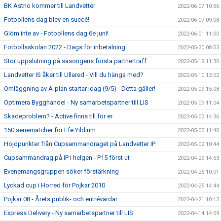
BK Astrio kommer till Landvetter
2022-06-07 10:56
Fotbollens dag blev en succé!
2022-06-07 09:08
Glöm inte av - Fotbollens dag 6e juni!
2022-06-01 11:00
Fotbollsskolan 2022 - Dags för inbetalning
2022-05-30 08:53
Stor uppslutning på säsongens första partnerträff
2022-05-19 11:30
Landvetter IS åker till Ullared - Vill du hänga med?
2022-05-10 12:02
Omläggning av A-plan startar idag (9/5) - Detta gäller!
2022-05-09 15:08
Optimera Bygghandel - Ny samarbetspartner till LIS
2022-05-09 11:04
Skadeproblem? - Active finns till för er
2022-05-03 14:36
150 seriematcher för Efe Yildirim
2022-05-03 11:40
Höjdpunkter från Cupsammandraget på Landvetter IP
2022-05-02 10:44
Cupsammandrag på IP i helgen - P15 först ut
2022-04-29 14:53
Evenemangsgruppen söker förstärkning
2022-04-26 10:01
Lyckad cup i Horred för Pojkar 2010
2022-04-25 14:44
Pojkar 08 - Årets publik- och entrévärdar
2022-04-21 10:13
Express Delivery - Ny samarbetspartner till LIS
2022-04-14 14:09