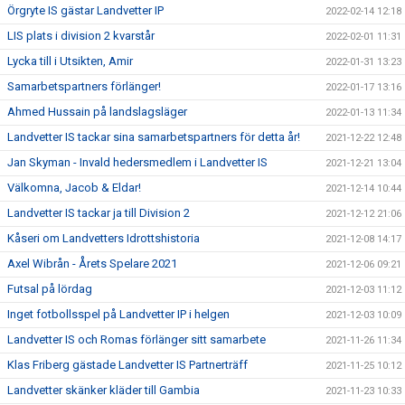
Örgryte IS gästar Landvetter IP
2022-02-14 12:18
LIS plats i division 2 kvarstår
2022-02-01 11:31
Lycka till i Utsikten, Amir
2022-01-31 13:23
Samarbetspartners förlänger!
2022-01-17 13:16
Ahmed Hussain på landslagsläger
2022-01-13 11:34
Landvetter IS tackar sina samarbetspartners för detta år!
2021-12-22 12:48
Jan Skyman - Invald hedersmedlem i Landvetter IS
2021-12-21 13:04
Välkomna, Jacob & Eldar!
2021-12-14 10:44
Landvetter IS tackar ja till Division 2
2021-12-12 21:06
Kåseri om Landvetters Idrottshistoria
2021-12-08 14:17
Axel Wibrån - Årets Spelare 2021
2021-12-06 09:21
Futsal på lördag
2021-12-03 11:12
Inget fotbollsspel på Landvetter IP i helgen
2021-12-03 10:09
Landvetter IS och Romas förlänger sitt samarbete
2021-11-26 11:34
Klas Friberg gästade Landvetter IS Partnerträff
2021-11-25 10:12
Landvetter skänker kläder till Gambia
2021-11-23 10:33