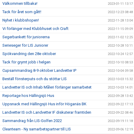
Välkommen tillbaka!
2023-01-11 13:17
Tack för året som gått!
2022-12-23 08:48
Nyhet i klubbshopen!
2022-11-28 13:04
Vi förlänger med Klubbhuset och Craft
2022-11-15 09:09
Segerbankett för juniorerna
2022-11-02 12:25
Serieseger för LIS Juniorer
2022-10-28 10:11
Spökvandring den 28e oktober
2022-10-24 12:57
Tack för grymt jobb i helgen
2022-10-10 08:53
Cupsammandrag 8-9 oktober Landvetter IP
2022-10-04 09:58
Beställ fönsterputs och du stöttar LIS
2022-10-03 15:32
Landvetter IS och Inhab Måleri förlänger samarbetet
2022-10-03 14:01
Reportage hos Hällingsjö Hus
2022-09-28 13:42
Uppsnack med Hällingsjö Hus inför Höganäs BK
2022-09-22 17:13
Landvetter IS och Landvetter IF diskuterar framtiden
2022-09-22 08:46
Sammandrag från LIS-Golfen 2022
2022-09-19 11:18
Cleanteam - Ny samarbetspartner till LIS
2022-09-06 12:19