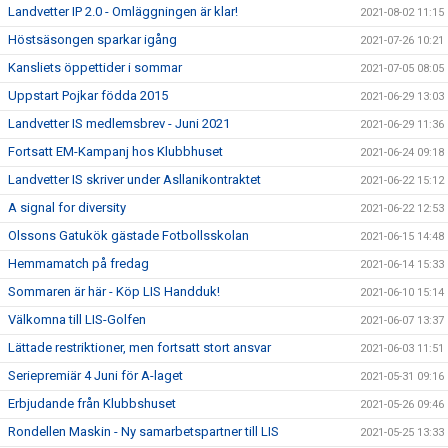
Landvetter IP 2.0 - Omläggningen är klar!
2021-08-02 11:15
Höstsäsongen sparkar igång
2021-07-26 10:21
Kansliets öppettider i sommar
2021-07-05 08:05
Uppstart Pojkar födda 2015
2021-06-29 13:03
Landvetter IS medlemsbrev - Juni 2021
2021-06-29 11:36
Fortsatt EM-Kampanj hos Klubbhuset
2021-06-24 09:18
Landvetter IS skriver under Asllanikontraktet
2021-06-22 15:12
A signal for diversity
2021-06-22 12:53
Olssons Gatukök gästade Fotbollsskolan
2021-06-15 14:48
Hemmamatch på fredag
2021-06-14 15:33
Sommaren är här - Köp LIS Handduk!
2021-06-10 15:14
Välkomna till LIS-Golfen
2021-06-07 13:37
Lättade restriktioner, men fortsatt stort ansvar
2021-06-03 11:51
Seriepremiär 4 Juni för A-laget
2021-05-31 09:16
Erbjudande från Klubbshuset
2021-05-26 09:46
Rondellen Maskin - Ny samarbetspartner till LIS
2021-05-25 13:33