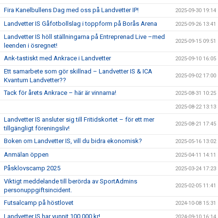
Fira Kanelbullens Dag med oss på Landvetter IP!
2025-09-30 19:14
Landvetter IS Gåfotbollslag i toppform på Borås Arena
2025-09-26 13:41
Landvetter IS höll ställningarna på Entreprenad Live –med
2025-09-15 09:51
leenden i ösregnet!
Ank-tastiskt med Ankrace i Landvetter
2025-09-10 16:05
Ett samarbete som gör skillnad – Landvetter IS & ICA
2025-09-02 17:00
Kvantum Landvetter??
Tack för årets Ankrace – här är vinnarna!
2025-08-31 10:25
2025-08-22 13:13
Landvetter IS ansluter sig till Fritidskortet – för ett mer
2025-08-21 17:45
tillgängligt föreningsliv!
Boken om Landvetter IS, vill du bidra ekonomisk?
2025-05-16 13:02
Anmälan öppen
2025-04-11 14:11
Påsklovscamp 2025
2025-03-24 17:23
Viktigt meddelande till berörda av SportAdmins
2025-02-05 11:41
personuppgiftsincident.
Futsalcamp på höstlovet
2024-10-08 15:31
Landvetter IS har vunnit 100.000 kr!
2024-09-10 16:14