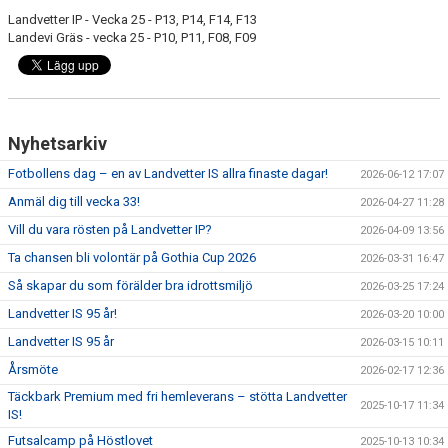
Landvetter IP - Vecka 25 - P13, P14, F14, F13
Landevi Gräs - vecka 25 - P10, P11, F08, F09
Nyhetsarkiv
Fotbollens dag – en av Landvetter IS allra finaste dagar!
2026-06-12 17:07
Anmäl dig till vecka 33!
2026-04-27 11:28
Vill du vara rösten på Landvetter IP?
2026-04-09 13:56
Ta chansen bli volontär på Gothia Cup 2026
2026-03-31 16:47
Så skapar du som förälder bra idrottsmiljö
2026-03-25 17:24
Landvetter IS 95 år!
2026-03-20 10:00
Landvetter IS 95 år
2026-03-15 10:11
Årsmöte
2026-02-17 12:36
Täckbark Premium med fri hemleverans – stötta Landvetter
2025-10-17 11:34
IS!
Futsalcamp på Höstlovet
2025-10-13 10:34