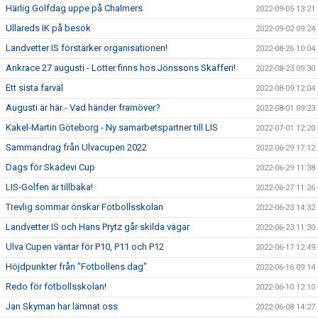
Härlig Golfdag uppe på Chalmers
2022-09-05 13:21
Ullareds IK på besök
2022-09-02 09:24
Landvetter IS förstärker organisationen!
2022-08-26 10:04
Ankrace 27 augusti - Lotter finns hos Jönssons Skafferi!
2022-08-23 09:30
Ett sista farväl
2022-08-09 12:04
Augusti är här - Vad händer framöver?
2022-08-01 09:23
Kakel-Martin Göteborg - Ny samarbetspartner till LIS
2022-07-01 12:20
Sammandrag från Ulvacupen 2022
2022-06-29 17:12
Dags för Skadevi Cup
2022-06-29 11:38
LIS-Golfen är tillbaka!
2022-06-27 11:26
Trevlig sommar önskar Fotbollsskolan
2022-06-23 14:32
Landvetter IS och Hans Prytz går skilda vägar
2022-06-23 11:30
Ulva Cupen väntar för P10, P11 och P12
2022-06-17 12:49
Höjdpunkter från "Fotbollens dag"
2022-06-16 09:14
Redo för fotbollsskolan!
2022-06-10 12:10
Jan Skyman har lämnat oss
2022-06-08 14:27