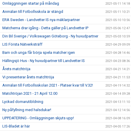
Omläggningen startar på måndag
2021-05-11 14:18
Anmälan till Fotbollsskola är stängd
2021-05-11 10:21
ERA Sweden - Landvetter IS nya mäklarpartner
2021-05-10 10:56
Matcherna drar igång - Detta gäller på Landvetter IP
2021-05-06 12:47
Din Bil Sverige / Volkswagen Göteborg - Ny huvudpartner
2021-05-03 10:59
LIS Första Nätverksträff
2021-04-29 09:09
Barn och unga får börja spela matcher igen
2021-04-28 14:46
Hällingsjö Hus - Ny huvudpartner till Landvetter IS
2021-04-23 08:36
Årets matchtröja
2021-04-21 14:21
Vi presenterar årets matchtröja
2021-04-21 11:53
Anmälan till Fotbollsskolan 2021 - Platser kvar till V.32!
2021-04-19 14:32
Matchtröjan 2021 - 21 April 12.00
2021-04-14 09:28
Lyckad domarutibldning
2021-04-13 11:10
Ny påfyllning med halsdukar!
2021-04-12 14:56
UPPDATERING - Omläggningen skjuts upp!
2021-04-08 16:09
LIS-Bladet är här
2021-04-05 17:26