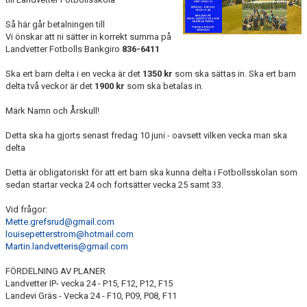
LEDARE
Så här går betalningen till
POLICYDOKUMENT
Vi önskar att ni sätter in korrekt summa på
Landvetter Fotbolls Bankgiro
836-6411
KALENDER
Ska ert barn delta i en vecka är det
1350 kr
som ska sättas in. Ska ert barn
delta två veckor är det
1900 kr
som ska betalas in.
EVENEMANG
Märk Namn och Årskull!
MEDIA
Detta ska ha gjorts senast fredag 10 juni - oavsett vilken vecka man ska
delta
KONTAKT
Detta är obligatoriskt för att ert barn ska kunna delta i Fotbollsskolan som
FOTBOLLSSKOLA 2026
sedan startar vecka 24 och fortsätter vecka 25 samt 33.
Vid frågor:
Mette.grefsrud@gmail.com
louisepetterstrom@hotmail.com
Martin.landvetteris@gmail.com
FÖRDELNING AV PLANER
Landvetter IP- vecka 24 - P15, F12, P12, F15
Landevi Gräs - Vecka 24 -
F10, P09, P08, F11