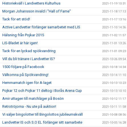
Historiekväll i Landvetters Kulturhus
2021-11-19 10:31
Morgan Johansson invald i "Hall of Fame"
2021-11-18 17:13
Tack för ert stöd!
2021-11-17 13:16
Active Landvetter förlänger samarbetet med LIS
2021-11-10 14:36
Hälsning från Pojkar 2015
2021-11-02 11:57
LIS-Bladet är här igen!
2021-11-01 13:26
Tack för en lyckad spökvandring
2021-11-01 09:23
Vill du bli tränare i Landvetter IS?
2021-10-26 09:54
1500 följare på Facebook
2021-10-18 14:34
Välkomna på Spökvandring!
2021-10-14 11:10
Hemmamatch igen för A-laget
2021-10-13 10:23
Pojkar 12 och Pojkar 11 deltog i Borås Arena Cup
2021-10-13 10:10
Amir uttagen till matchläger på Bosön
2021-10-12 11:17
Retrotröjorna - Nu ute på auktion!
2021-10-11 11:58
Vi säljer bingolotter till Bingolottos jubileumskväll
2021-10-08 08:56
Landvetter IS och S.O EL förlänger sitt samarbete
2021-10-05 16:28