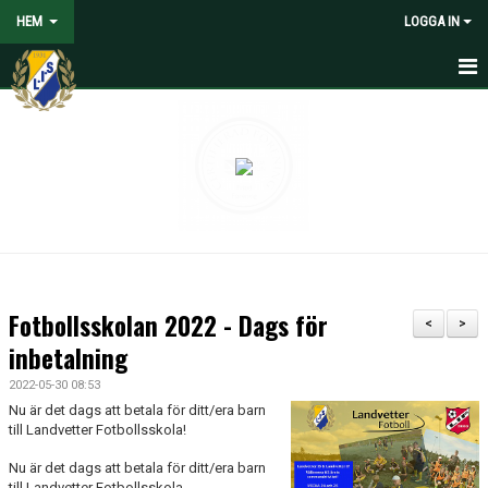
HEM
LOGGA IN
HEM
NYHETER
VOLONTÄRER SÖKES
OM LANDVETTER IS
JOYNA FOLKSPEL
Fotbollsskolan 2022 - Dags för
<
>
BLI PARTNER TILL LIS
inbetalning
2022-05-30 08:53
STÖDMEDLEM
Nu är det dags att betala för ditt/era barn
till Landvetter Fotbollsskola!
SPELARE
Nu är det dags att betala för ditt/era barn
till Landvetter Fotbollsskola