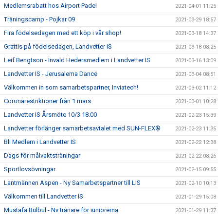
Medlemsrabatt hos Airport Padel
2021-04-01 11:25
Träningscamp - Pojkar 09
2021-03-29 18:57
Fira födelsedagen med ett köp i vår shop!
2021-03-18 14:37
Grattis på födelsedagen, Landvetter IS
2021-03-18 08:25
Leif Bengtson - Invald Hedersmedlem i Landvetter IS
2021-03-16 13:09
Landvetter IS - Jerusalema Dance
2021-03-04 08:51
Välkommen in som samarbetspartner, Inviatech!
2021-03-02 11:12
Coronarestriktioner från 1 mars
2021-03-01 10:28
Landvetter IS Årsmöte 10/3 18.00
2021-02-23 15:39
Landvetter förlänger samarbetsavtalet med SUN-FLEX®
2021-02-23 11:35
Bli Medlem i Landvetter IS
2021-02-22 12:38
Dags för målvaktsträningar
2021-02-22 08:26
Sportlovsövningar
2021-02-15 09:55
Lantmännen Aspen - Ny Samarbetspartner till LIS
2021-02-10 10:13
Välkommen till Landvetter IS
2021-01-29 15:08
Mustafa Bulbul - Ny tränare för juniorerna
2021-01-29 11:37