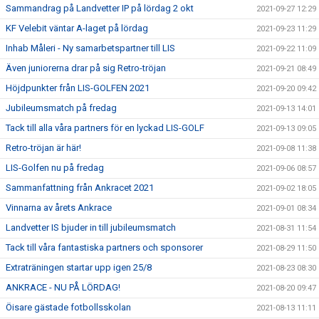
Sammandrag på Landvetter IP på lördag 2 okt
2021-09-27 12:29
KF Velebit väntar A-laget på lördag
2021-09-23 11:29
Inhab Måleri - Ny samarbetspartner till LIS
2021-09-22 11:09
Även juniorerna drar på sig Retro-tröjan
2021-09-21 08:49
Höjdpunkter från LIS-GOLFEN 2021
2021-09-20 09:42
Jubileumsmatch på fredag
2021-09-13 14:01
Tack till alla våra partners för en lyckad LIS-GOLF
2021-09-13 09:05
Retro-tröjan är här!
2021-09-08 11:38
LIS-Golfen nu på fredag
2021-09-06 08:57
Sammanfattning från Ankracet 2021
2021-09-02 18:05
Vinnarna av årets Ankrace
2021-09-01 08:34
Landvetter IS bjuder in till jubileumsmatch
2021-08-31 11:54
Tack till våra fantastiska partners och sponsorer
2021-08-29 11:50
Extraträningen startar upp igen 25/8
2021-08-23 08:30
ANKRACE - NU PÅ LÖRDAG!
2021-08-20 09:47
Öisare gästade fotbollsskolan
2021-08-13 11:11