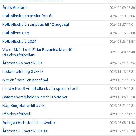
Årets Ankrace
2024-09-09 15:30
Fotbollsskolan är slut för i år
2024-08-20 18:06
Fotbollsskolan tar paus till 12 augusti!
2024-06-27 17:01
Fotbollens dag
2024-06-15 15:00
Fotbollsskola 2024
2024-03-26 18:53
Victor Sköld och Eldar Razanica klara för
2024-03-08 14:48
Påsklovsfotbollen!
Årsmöte 25 mars kl 19
2024-02-21 13:24
Ledarutbildning SvFF D
2023-11-13 16:31
Mer än "bara" en seriefinal
2023-10-27 13:35
Landvetter IS vill att alla ska få spela fotboll
2023-10-19 12:34
Sammandrag helgen 7 och 8 oktober
2023-10-06 09:58
Köp Bingolotter till påsk
2023-03-21 12:31
Påsklovsfotboll
2023-03-17 11:17
Äntligen Gåfotboll i Landvetter
2023-03-08 11:48
Årsmöte 23 mars kl 19:00
2023-02-21 20:20