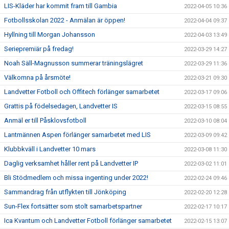
LIS-Kläder har kommit fram till Gambia
2022-04-05 10:36
Fotbollsskolan 2022 - Anmälan är öppen!
2022-04-04 09:37
Hyllning till Morgan Johansson
2022-04-03 13:49
Seriepremiär på fredag!
2022-03-29 14:27
Noah Säll-Magnusson summerar träningslägret
2022-03-29 11:36
Välkomna på årsmöte!
2022-03-21 09:30
Landvetter Fotboll och Offitech förlänger samarbetet
2022-03-17 09:06
Grattis på födelsedagen, Landvetter IS
2022-03-15 08:55
Anmäl er till Påsklovsfotboll
2022-03-10 08:04
Lantmännen Aspen förlänger samarbetet med LIS
2022-03-09 09:42
Klubbkväll i Landvetter 10 mars
2022-03-08 11:30
Daglig verksamhet håller rent på Landvetter IP
2022-03-02 11:01
Bli Stödmedlem och missa ingenting under 2022!
2022-02-24 09:46
Sammandrag från utflykten till Jönköping
2022-02-20 12:28
Sun-Flex fortsätter som stolt samarbetspartner
2022-02-17 10:17
Ica Kvantum och Landvetter Fotboll förlänger samarbetet
2022-02-15 13:07