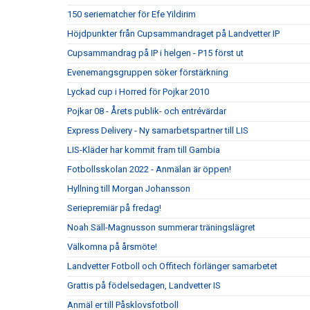
150 seriematcher för Efe Yildirim
Höjdpunkter från Cupsammandraget på Landvetter IP
Cupsammandrag på IP i helgen - P15 först ut
Evenemangsgruppen söker förstärkning
Lyckad cup i Horred för Pojkar 2010
Pojkar 08 - Årets publik- och entrévärdar
Express Delivery - Ny samarbetspartner till LIS
LIS-Kläder har kommit fram till Gambia
Fotbollsskolan 2022 - Anmälan är öppen!
Hyllning till Morgan Johansson
Seriepremiär på fredag!
Noah Säll-Magnusson summerar träningslägret
Välkomna på årsmöte!
Landvetter Fotboll och Offitech förlänger samarbetet
Grattis på födelsedagen, Landvetter IS
Anmäl er till Påsklovsfotboll