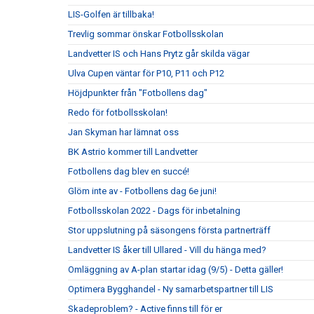
LIS-Golfen är tillbaka!
Trevlig sommar önskar Fotbollsskolan
Landvetter IS och Hans Prytz går skilda vägar
Ulva Cupen väntar för P10, P11 och P12
Höjdpunkter från "Fotbollens dag"
Redo för fotbollsskolan!
Jan Skyman har lämnat oss
BK Astrio kommer till Landvetter
Fotbollens dag blev en succé!
Glöm inte av - Fotbollens dag 6e juni!
Fotbollsskolan 2022 - Dags för inbetalning
Stor uppslutning på säsongens första partnerträff
Landvetter IS åker till Ullared - Vill du hänga med?
Omläggning av A-plan startar idag (9/5) - Detta gäller!
Optimera Bygghandel - Ny samarbetspartner till LIS
Skadeproblem? - Active finns till för er