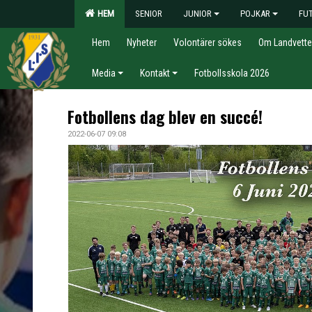
HEM
SENIOR
JUNIOR
POJKAR
FU
Hem
Nyheter
Volontärer sökes
Om Landvette
Media
Kontakt
Fotbollsskola 2026
Fotbollens dag blev en succé!
2022-06-07 09:08