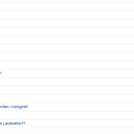
!
enden i ösregnet!
um Landvetter??