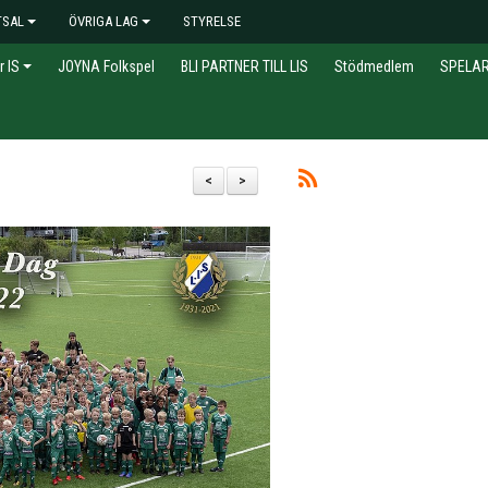
TSAL
ÖVRIGA LAG
STYRELSE
r IS
JOYNA Folkspel
BLI PARTNER TILL LIS
Stödmedlem
SPELA
<
>