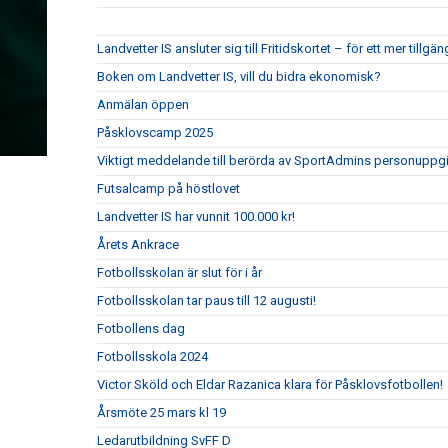
Landvetter IS ansluter sig till Fritidskortet – för ett mer tillgän
Boken om Landvetter IS, vill du bidra ekonomisk?
Anmälan öppen
Påsklovscamp 2025
Viktigt meddelande till berörda av SportAdmins personuppgi
Futsalcamp på höstlovet
Landvetter IS har vunnit 100.000 kr!
Årets Ankrace
Fotbollsskolan är slut för i år
Fotbollsskolan tar paus till 12 augusti!
Fotbollens dag
Fotbollsskola 2024
Victor Sköld och Eldar Razanica klara för Påsklovsfotbollen!
Årsmöte 25 mars kl 19
Ledarutbildning SvFF D