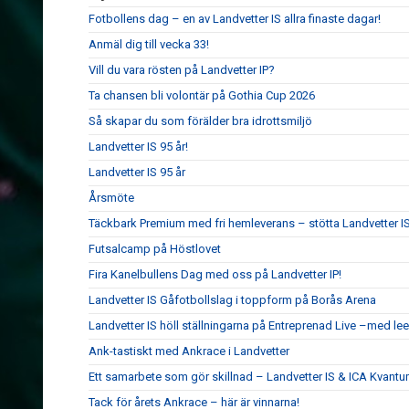
Fotbollens dag – en av Landvetter IS allra finaste dagar!
Anmäl dig till vecka 33!
Vill du vara rösten på Landvetter IP?
Ta chansen bli volontär på Gothia Cup 2026
Så skapar du som förälder bra idrottsmiljö
Landvetter IS 95 år!
Landvetter IS 95 år
Årsmöte
Täckbark Premium med fri hemleverans – stötta Landvetter IS
Futsalcamp på Höstlovet
Fira Kanelbullens Dag med oss på Landvetter IP!
Landvetter IS Gåfotbollslag i toppform på Borås Arena
Landvetter IS höll ställningarna på Entreprenad Live –med le
Ank-tastiskt med Ankrace i Landvetter
Ett samarbete som gör skillnad – Landvetter IS & ICA Kvant
Tack för årets Ankrace – här är vinnarna!