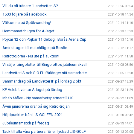
Vill du bli tränare i Landvetter IS?
2021-10-26 09:54
1500 följare på Facebook
2021-10-18 14:34
Välkomna på Spökvandring!
2021-10-14 11:10
Hemmamatch igen för A-laget
2021-10-13 10:23
Pojkar 12 och Pojkar 11 deltog i Borås Arena Cup
2021-10-13 10:10
Amir uttagen till matchläger på Bosön
2021-10-12 11:17
Retrotröjorna - Nu ute på auktion!
2021-10-11 11:58
Vi säljer bingolotter till Bingolottos jubileumskväll
2021-10-08 08:56
Landvetter IS och S.O EL förlänger sitt samarbete
2021-10-05 16:28
Sammandrag på Landvetter IP på lördag 2 okt
2021-09-27 12:29
KF Velebit väntar A-laget på lördag
2021-09-23 11:29
Inhab Måleri - Ny samarbetspartner till LIS
2021-09-22 11:09
Även juniorerna drar på sig Retro-tröjan
2021-09-21 08:49
Höjdpunkter från LIS-GOLFEN 2021
2021-09-20 09:42
Jubileumsmatch på fredag
2021-09-13 14:01
Tack till alla våra partners för en lyckad LIS-GOLF
2021-09-13 09:05