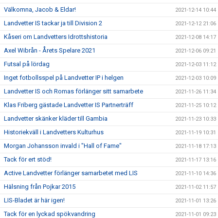
Välkomna, Jacob & Eldar!
2021-12-14 10:44
Landvetter IS tackar ja till Division 2
2021-12-12 21:06
Kåseri om Landvetters Idrottshistoria
2021-12-08 14:17
Axel Wibrån - Årets Spelare 2021
2021-12-06 09:21
Futsal på lördag
2021-12-03 11:12
Inget fotbollsspel på Landvetter IP i helgen
2021-12-03 10:09
Landvetter IS och Romas förlänger sitt samarbete
2021-11-26 11:34
Klas Friberg gästade Landvetter IS Partnerträff
2021-11-25 10:12
Landvetter skänker kläder till Gambia
2021-11-23 10:33
Historiekväll i Landvetters Kulturhus
2021-11-19 10:31
Morgan Johansson invald i "Hall of Fame"
2021-11-18 17:13
Tack för ert stöd!
2021-11-17 13:16
Active Landvetter förlänger samarbetet med LIS
2021-11-10 14:36
Hälsning från Pojkar 2015
2021-11-02 11:57
LIS-Bladet är här igen!
2021-11-01 13:26
Tack för en lyckad spökvandring
2021-11-01 09:23