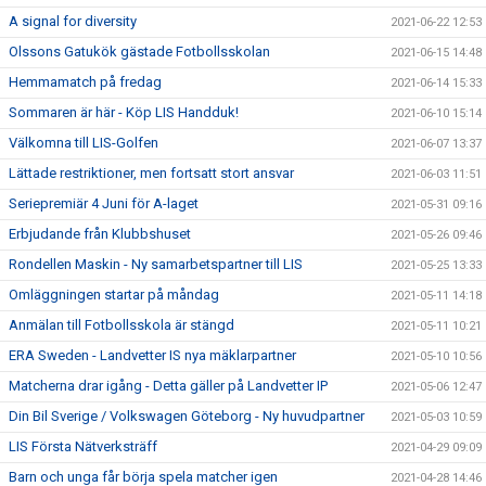
A signal for diversity
2021-06-22 12:53
Olssons Gatukök gästade Fotbollsskolan
2021-06-15 14:48
Hemmamatch på fredag
2021-06-14 15:33
Sommaren är här - Köp LIS Handduk!
2021-06-10 15:14
Välkomna till LIS-Golfen
2021-06-07 13:37
Lättade restriktioner, men fortsatt stort ansvar
2021-06-03 11:51
Seriepremiär 4 Juni för A-laget
2021-05-31 09:16
Erbjudande från Klubbshuset
2021-05-26 09:46
Rondellen Maskin - Ny samarbetspartner till LIS
2021-05-25 13:33
Omläggningen startar på måndag
2021-05-11 14:18
Anmälan till Fotbollsskola är stängd
2021-05-11 10:21
ERA Sweden - Landvetter IS nya mäklarpartner
2021-05-10 10:56
Matcherna drar igång - Detta gäller på Landvetter IP
2021-05-06 12:47
Din Bil Sverige / Volkswagen Göteborg - Ny huvudpartner
2021-05-03 10:59
LIS Första Nätverksträff
2021-04-29 09:09
Barn och unga får börja spela matcher igen
2021-04-28 14:46