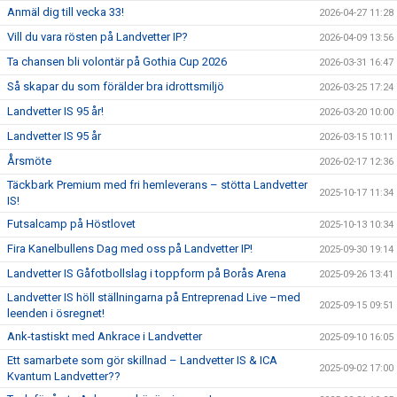
Anmäl dig till vecka 33!
2026-04-27 11:28
Vill du vara rösten på Landvetter IP?
2026-04-09 13:56
Ta chansen bli volontär på Gothia Cup 2026
2026-03-31 16:47
Så skapar du som förälder bra idrottsmiljö
2026-03-25 17:24
Landvetter IS 95 år!
2026-03-20 10:00
Landvetter IS 95 år
2026-03-15 10:11
Årsmöte
2026-02-17 12:36
Täckbark Premium med fri hemleverans – stötta Landvetter
2025-10-17 11:34
IS!
Futsalcamp på Höstlovet
2025-10-13 10:34
Fira Kanelbullens Dag med oss på Landvetter IP!
2025-09-30 19:14
Landvetter IS Gåfotbollslag i toppform på Borås Arena
2025-09-26 13:41
Landvetter IS höll ställningarna på Entreprenad Live –med
2025-09-15 09:51
leenden i ösregnet!
Ank-tastiskt med Ankrace i Landvetter
2025-09-10 16:05
Ett samarbete som gör skillnad – Landvetter IS & ICA
2025-09-02 17:00
Kvantum Landvetter??