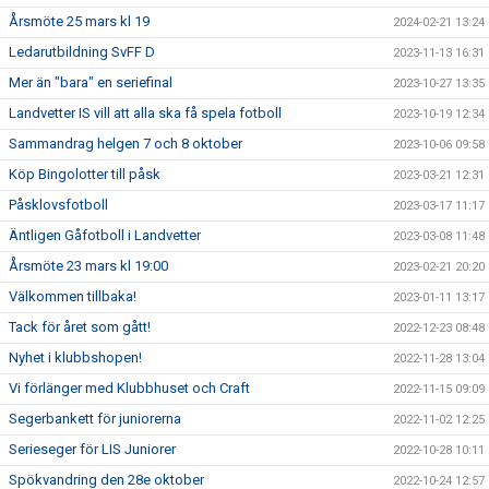
Årsmöte 25 mars kl 19
2024-02-21 13:24
Ledarutbildning SvFF D
2023-11-13 16:31
Mer än "bara" en seriefinal
2023-10-27 13:35
Landvetter IS vill att alla ska få spela fotboll
2023-10-19 12:34
Sammandrag helgen 7 och 8 oktober
2023-10-06 09:58
Köp Bingolotter till påsk
2023-03-21 12:31
Påsklovsfotboll
2023-03-17 11:17
Äntligen Gåfotboll i Landvetter
2023-03-08 11:48
Årsmöte 23 mars kl 19:00
2023-02-21 20:20
Välkommen tillbaka!
2023-01-11 13:17
Tack för året som gått!
2022-12-23 08:48
Nyhet i klubbshopen!
2022-11-28 13:04
Vi förlänger med Klubbhuset och Craft
2022-11-15 09:09
Segerbankett för juniorerna
2022-11-02 12:25
Serieseger för LIS Juniorer
2022-10-28 10:11
Spökvandring den 28e oktober
2022-10-24 12:57