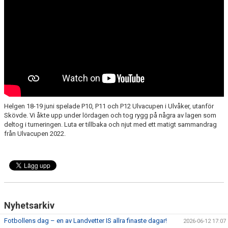
LEDARE
POLICYDOKUMENT
KALENDER
EVENEMANG
MEDIA
Helgen 18-19 juni spelade P10, P11 och P12 Ulvacupen i Ulvåker, utanför
KONTAKT
Skövde. Vi åkte upp under lördagen och tog rygg på några av lagen som
deltog i turneringen. Luta er tillbaka och njut med ett matigt sammandrag
från Ulvacupen 2022.
FOTBOLLSSKOLA 2026
Nyhetsarkiv
Fotbollens dag – en av Landvetter IS allra finaste dagar!
2026-06-12 17:07