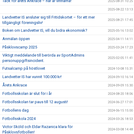
Tack för årets Ankrace – här är vinnarna!
2025-08-31 10:25
2025-08-22 13:13
Landvetter IS ansluter sig till Fritidskortet – för ett mer
2025-08-21 17:45
tillgängligt föreningsliv!
Boken om Landvetter IS, vill du bidra ekonomisk?
2025-05-16 13:02
Anmälan öppen
2025-04-11 14:11
Påsklovscamp 2025
2025-03-24 17:23
Viktigt meddelande till berörda av SportAdmins
2025-02-05 11:41
personuppgiftsincident.
Futsalcamp på höstlovet
2024-10-08 15:31
Landvetter IS har vunnit 100.000 kr!
2024-09-10 16:14
Årets Ankrace
2024-09-09 15:30
Fotbollsskolan är slut för i år
2024-08-20 18:06
Fotbollsskolan tar paus till 12 augusti!
2024-06-27 17:01
Fotbollens dag
2024-06-15 15:00
Fotbollsskola 2024
2024-03-26 18:53
Victor Sköld och Eldar Razanica klara för
2024-03-08 14:48
Påsklovsfotbollen!