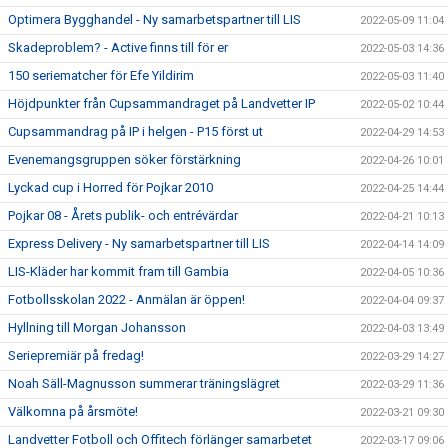
Optimera Bygghandel - Ny samarbetspartner till LIS
2022-05-09 11:04
Skadeproblem? - Active finns till för er
2022-05-03 14:36
150 seriematcher för Efe Yildirim
2022-05-03 11:40
Höjdpunkter från Cupsammandraget på Landvetter IP
2022-05-02 10:44
Cupsammandrag på IP i helgen - P15 först ut
2022-04-29 14:53
Evenemangsgruppen söker förstärkning
2022-04-26 10:01
Lyckad cup i Horred för Pojkar 2010
2022-04-25 14:44
Pojkar 08 - Årets publik- och entrévärdar
2022-04-21 10:13
Express Delivery - Ny samarbetspartner till LIS
2022-04-14 14:09
LIS-Kläder har kommit fram till Gambia
2022-04-05 10:36
Fotbollsskolan 2022 - Anmälan är öppen!
2022-04-04 09:37
Hyllning till Morgan Johansson
2022-04-03 13:49
Seriepremiär på fredag!
2022-03-29 14:27
Noah Säll-Magnusson summerar träningslägret
2022-03-29 11:36
Välkomna på årsmöte!
2022-03-21 09:30
Landvetter Fotboll och Offitech förlänger samarbetet
2022-03-17 09:06