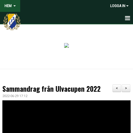
HEM
LOGGA IN
HEM
NYHETER
VOLONTÄRER SÖKES
OM LANDVETTER IS
JOYNA FOLKSPEL
Sammandrag från Ulvacupen 2022
<
>
BLI PARTNER TILL LIS
2022-06-29 17:12
STÖDMEDLEM
SPELARE