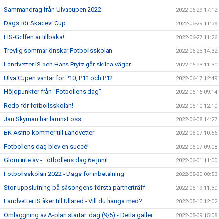
Sammandrag från Ulvacupen 2022
2022-06-29 17:12
Dags för Skadevi Cup
2022-06-29 11:38
LIS-Golfen är tillbaka!
2022-06-27 11:26
Trevlig sommar önskar Fotbollsskolan
2022-06-23 14:32
Landvetter IS och Hans Prytz går skilda vägar
2022-06-23 11:30
Ulva Cupen väntar för P10, P11 och P12
2022-06-17 12:49
Höjdpunkter från "Fotbollens dag"
2022-06-16 09:14
Redo för fotbollsskolan!
2022-06-10 12:10
Jan Skyman har lämnat oss
2022-06-08 14:27
BK Astrio kommer till Landvetter
2022-06-07 10:56
Fotbollens dag blev en succé!
2022-06-07 09:08
Glöm inte av - Fotbollens dag 6e juni!
2022-06-01 11:00
Fotbollsskolan 2022 - Dags för inbetalning
2022-05-30 08:53
Stor uppslutning på säsongens första partnerträff
2022-05-19 11:30
Landvetter IS åker till Ullared - Vill du hänga med?
2022-05-10 12:02
Omläggning av A-plan startar idag (9/5) - Detta gäller!
2022-05-09 15:08