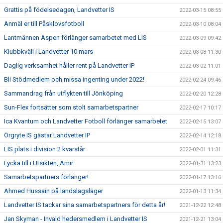
Grattis på födelsedagen, Landvetter IS
2022-03-15 08:55
Anmäl er till Påsklovsfotboll
2022-03-10 08:04
Lantmännen Aspen förlänger samarbetet med LIS
2022-03-09 09:42
Klubbkväll i Landvetter 10 mars
2022-03-08 11:30
Daglig verksamhet håller rent på Landvetter IP
2022-03-02 11:01
Bli Stödmedlem och missa ingenting under 2022!
2022-02-24 09:46
Sammandrag från utflykten till Jönköping
2022-02-20 12:28
Sun-Flex fortsätter som stolt samarbetspartner
2022-02-17 10:17
Ica Kvantum och Landvetter Fotboll förlänger samarbetet
2022-02-15 13:07
Örgryte IS gästar Landvetter IP
2022-02-14 12:18
LIS plats i division 2 kvarstår
2022-02-01 11:31
Lycka till i Utsikten, Amir
2022-01-31 13:23
Samarbetspartners förlänger!
2022-01-17 13:16
Ahmed Hussain på landslagsläger
2022-01-13 11:34
Landvetter IS tackar sina samarbetspartners för detta år!
2021-12-22 12:48
Jan Skyman - Invald hedersmedlem i Landvetter IS
2021-12-21 13:04