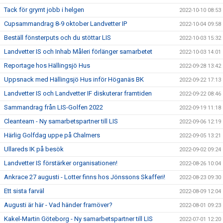
Tack för grymt jobb i helgen
2022-10-10 08:53
Cupsammandrag 8-9 oktober Landvetter IP
2022-10-04 09:58
Beställ fönsterputs och du stöttar LIS
2022-10-03 15:32
Landvetter IS och Inhab Måleri förlänger samarbetet
2022-10-03 14:01
Reportage hos Hällingsjö Hus
2022-09-28 13:42
Uppsnack med Hällingsjö Hus inför Höganäs BK
2022-09-22 17:13
Landvetter IS och Landvetter IF diskuterar framtiden
2022-09-22 08:46
Sammandrag från LIS-Golfen 2022
2022-09-19 11:18
Cleanteam - Ny samarbetspartner till LIS
2022-09-06 12:19
Härlig Golfdag uppe på Chalmers
2022-09-05 13:21
Ullareds IK på besök
2022-09-02 09:24
Landvetter IS förstärker organisationen!
2022-08-26 10:04
Ankrace 27 augusti - Lotter finns hos Jönssons Skafferi!
2022-08-23 09:30
Ett sista farväl
2022-08-09 12:04
Augusti är här - Vad händer framöver?
2022-08-01 09:23
Kakel-Martin Göteborg - Ny samarbetspartner till LIS
2022-07-01 12:20