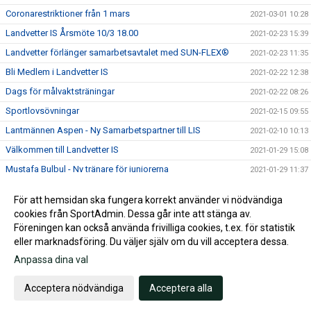
Coronarestriktioner från 1 mars
2021-03-01 10:28
Landvetter IS Årsmöte 10/3 18.00
2021-02-23 15:39
Landvetter förlänger samarbetsavtalet med SUN-FLEX®
2021-02-23 11:35
Bli Medlem i Landvetter IS
2021-02-22 12:38
Dags för målvaktsträningar
2021-02-22 08:26
Sportlovsövningar
2021-02-15 09:55
Lantmännen Aspen - Ny Samarbetspartner till LIS
2021-02-10 10:13
Välkommen till Landvetter IS
2021-01-29 15:08
Mustafa Bulbul - Ny tränare för juniorerna
2021-01-29 11:37
ICA Kvantum Landvetter fortsätter att stötta LIS
2021-01-25 16:10
För att hemsidan ska fungera korrekt använder vi nödvändiga
Landvetter IS välkomnar Hertzmans Kakel & Klinker in i
cookies från SportAdmin. Dessa går inte att stänga av.
2021-01-25 16:08
värmen
Föreningen kan också använda frivilliga cookies, t.ex. för statistik
eller marknadsföring. Du väljer själv om du vill acceptera dessa.
Anpassa dina val
Cookie-inställningar
Gå till Webbversion
Acceptera nödvändiga
Acceptera alla