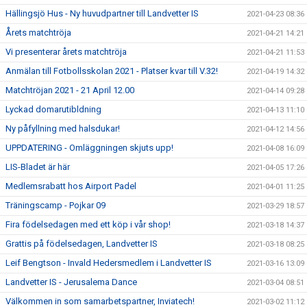
Hällingsjö Hus - Ny huvudpartner till Landvetter IS
2021-04-23 08:36
Årets matchtröja
2021-04-21 14:21
Vi presenterar årets matchtröja
2021-04-21 11:53
Anmälan till Fotbollsskolan 2021 - Platser kvar till V.32!
2021-04-19 14:32
Matchtröjan 2021 - 21 April 12.00
2021-04-14 09:28
Lyckad domarutibldning
2021-04-13 11:10
Ny påfyllning med halsdukar!
2021-04-12 14:56
UPPDATERING - Omläggningen skjuts upp!
2021-04-08 16:09
LIS-Bladet är här
2021-04-05 17:26
Medlemsrabatt hos Airport Padel
2021-04-01 11:25
Träningscamp - Pojkar 09
2021-03-29 18:57
Fira födelsedagen med ett köp i vår shop!
2021-03-18 14:37
Grattis på födelsedagen, Landvetter IS
2021-03-18 08:25
Leif Bengtson - Invald Hedersmedlem i Landvetter IS
2021-03-16 13:09
Landvetter IS - Jerusalema Dance
2021-03-04 08:51
Välkommen in som samarbetspartner, Inviatech!
2021-03-02 11:12