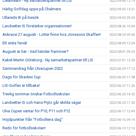
Cleanteam - Ny samarbetspartner till LIS
2022-09-06 12:19
Härlig Golfdag uppe på Chalmers
2022-09-05 13:21
Ullareds IK på besök
2022-09-02 09:24
Landvetter IS förstärker organisationen!
2022-08-26 10:04
Ankrace 27 augusti - Lotter finns hos Jönssons Skafferi!
2022-08-23 09:30
Ett sista farväl
2022-08-09 12:04
Augusti är här - Vad händer framöver?
2022-08-01 09:23
Kakel-Martin Göteborg - Ny samarbetspartner till LIS
2022-07-01 12:20
Sammandrag från Ulvacupen 2022
2022-06-29 17:12
Dags för Skadevi Cup
2022-06-29 11:38
LIS-Golfen är tillbaka!
2022-06-27 11:26
Trevlig sommar önskar Fotbollsskolan
2022-06-23 14:32
Landvetter IS och Hans Prytz går skilda vägar
2022-06-23 11:30
Ulva Cupen väntar för P10, P11 och P12
2022-06-17 12:49
Höjdpunkter från "Fotbollens dag"
2022-06-16 09:14
Redo för fotbollsskolan!
2022-06-10 12:10