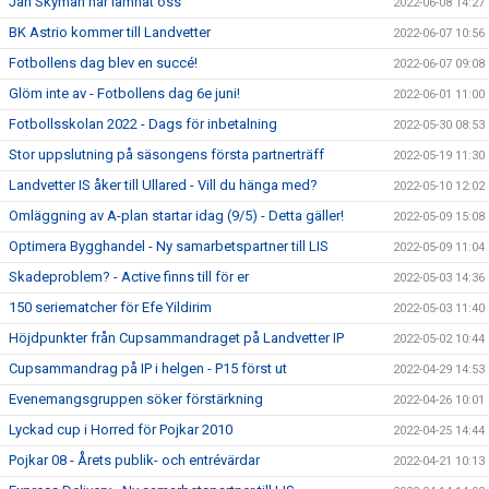
Jan Skyman har lämnat oss
2022-06-08 14:27
BK Astrio kommer till Landvetter
2022-06-07 10:56
Fotbollens dag blev en succé!
2022-06-07 09:08
Glöm inte av - Fotbollens dag 6e juni!
2022-06-01 11:00
Fotbollsskolan 2022 - Dags för inbetalning
2022-05-30 08:53
Stor uppslutning på säsongens första partnerträff
2022-05-19 11:30
Landvetter IS åker till Ullared - Vill du hänga med?
2022-05-10 12:02
Omläggning av A-plan startar idag (9/5) - Detta gäller!
2022-05-09 15:08
Optimera Bygghandel - Ny samarbetspartner till LIS
2022-05-09 11:04
Skadeproblem? - Active finns till för er
2022-05-03 14:36
150 seriematcher för Efe Yildirim
2022-05-03 11:40
Höjdpunkter från Cupsammandraget på Landvetter IP
2022-05-02 10:44
Cupsammandrag på IP i helgen - P15 först ut
2022-04-29 14:53
Evenemangsgruppen söker förstärkning
2022-04-26 10:01
Lyckad cup i Horred för Pojkar 2010
2022-04-25 14:44
Pojkar 08 - Årets publik- och entrévärdar
2022-04-21 10:13