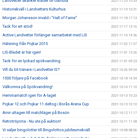
Landvetter skänker kläder till Gambia
2021-11-23 10:33
Historiekväll i Landvetters Kulturhus
2021-11-19 10:31
Morgan Johansson invald i "Hall of Fame"
2021-11-18 17:13
Tack för ert stöd!
2021-11-17 13:16
Active Landvetter förlänger samarbetet med LIS
2021-11-10 14:36
Hälsning från Pojkar 2015
2021-11-02 11:57
LIS-Bladet är här igen!
2021-11-01 13:26
Tack för en lyckad spökvandring
2021-11-01 09:23
Vill du bli tränare i Landvetter IS?
2021-10-26 09:54
1500 följare på Facebook
2021-10-18 14:34
Välkomna på Spökvandring!
2021-10-14 11:10
Hemmamatch igen för A-laget
2021-10-13 10:23
Pojkar 12 och Pojkar 11 deltog i Borås Arena Cup
2021-10-13 10:10
Amir uttagen till matchläger på Bosön
2021-10-12 11:17
Retrotröjorna - Nu ute på auktion!
2021-10-11 11:58
Vi säljer bingolotter till Bingolottos jubileumskväll
2021-10-08 08:56