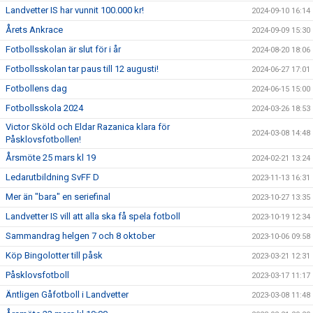
Landvetter IS har vunnit 100.000 kr!
2024-09-10 16:14
Årets Ankrace
2024-09-09 15:30
Fotbollsskolan är slut för i år
2024-08-20 18:06
Fotbollsskolan tar paus till 12 augusti!
2024-06-27 17:01
Fotbollens dag
2024-06-15 15:00
Fotbollsskola 2024
2024-03-26 18:53
Victor Sköld och Eldar Razanica klara för
2024-03-08 14:48
Påsklovsfotbollen!
Årsmöte 25 mars kl 19
2024-02-21 13:24
Ledarutbildning SvFF D
2023-11-13 16:31
Mer än "bara" en seriefinal
2023-10-27 13:35
Landvetter IS vill att alla ska få spela fotboll
2023-10-19 12:34
Sammandrag helgen 7 och 8 oktober
2023-10-06 09:58
Köp Bingolotter till påsk
2023-03-21 12:31
Påsklovsfotboll
2023-03-17 11:17
Äntligen Gåfotboll i Landvetter
2023-03-08 11:48