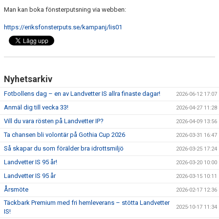
Man kan boka fönsterputsning via webben:
https://eriksfonsterputs.se/kampanj/lis01
Nyhetsarkiv
Fotbollens dag – en av Landvetter IS allra finaste dagar!
2026-06-12 17:07
Anmäl dig till vecka 33!
2026-04-27 11:28
Vill du vara rösten på Landvetter IP?
2026-04-09 13:56
Ta chansen bli volontär på Gothia Cup 2026
2026-03-31 16:47
Så skapar du som förälder bra idrottsmiljö
2026-03-25 17:24
Landvetter IS 95 år!
2026-03-20 10:00
Landvetter IS 95 år
2026-03-15 10:11
Årsmöte
2026-02-17 12:36
Täckbark Premium med fri hemleverans – stötta Landvetter
2025-10-17 11:34
IS!