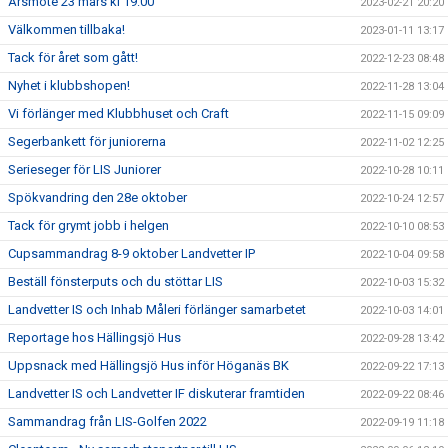
Årsmöte 23 mars kl 19:00
2023-02-21 20:20
Välkommen tillbaka!
2023-01-11 13:17
Tack för året som gått!
2022-12-23 08:48
Nyhet i klubbshopen!
2022-11-28 13:04
Vi förlänger med Klubbhuset och Craft
2022-11-15 09:09
Segerbankett för juniorerna
2022-11-02 12:25
Serieseger för LIS Juniorer
2022-10-28 10:11
Spökvandring den 28e oktober
2022-10-24 12:57
Tack för grymt jobb i helgen
2022-10-10 08:53
Cupsammandrag 8-9 oktober Landvetter IP
2022-10-04 09:58
Beställ fönsterputs och du stöttar LIS
2022-10-03 15:32
Landvetter IS och Inhab Måleri förlänger samarbetet
2022-10-03 14:01
Reportage hos Hällingsjö Hus
2022-09-28 13:42
Uppsnack med Hällingsjö Hus inför Höganäs BK
2022-09-22 17:13
Landvetter IS och Landvetter IF diskuterar framtiden
2022-09-22 08:46
Sammandrag från LIS-Golfen 2022
2022-09-19 11:18