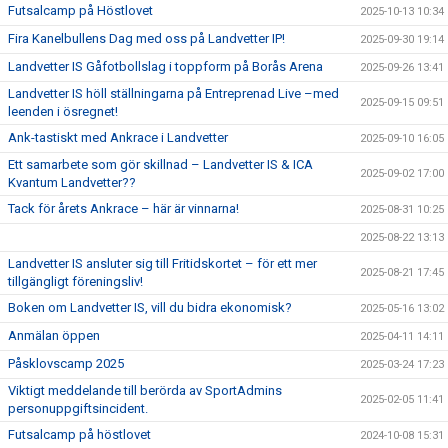
Futsalcamp på Höstlovet
2025-10-13 10:34
Fira Kanelbullens Dag med oss på Landvetter IP!
2025-09-30 19:14
Landvetter IS Gåfotbollslag i toppform på Borås Arena
2025-09-26 13:41
Landvetter IS höll ställningarna på Entreprenad Live –med
2025-09-15 09:51
leenden i ösregnet!
Ank-tastiskt med Ankrace i Landvetter
2025-09-10 16:05
Ett samarbete som gör skillnad – Landvetter IS & ICA
2025-09-02 17:00
Kvantum Landvetter??
Tack för årets Ankrace – här är vinnarna!
2025-08-31 10:25
2025-08-22 13:13
Landvetter IS ansluter sig till Fritidskortet – för ett mer
2025-08-21 17:45
tillgängligt föreningsliv!
Boken om Landvetter IS, vill du bidra ekonomisk?
2025-05-16 13:02
Anmälan öppen
2025-04-11 14:11
Påsklovscamp 2025
2025-03-24 17:23
Viktigt meddelande till berörda av SportAdmins
2025-02-05 11:41
personuppgiftsincident.
Futsalcamp på höstlovet
2024-10-08 15:31