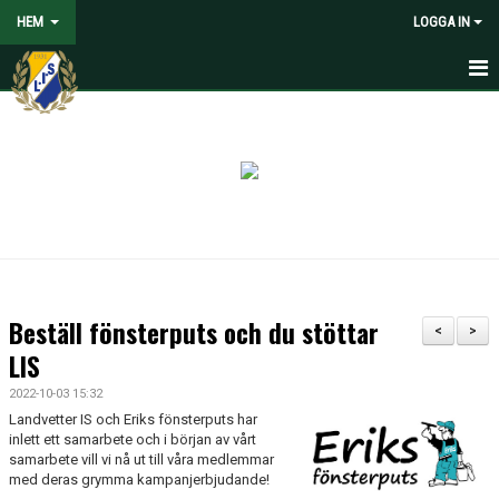
HEM
LOGGA IN
HEM
NYHETER
VOLONTÄRER SÖKES
OM LANDVETTER IS
JOYNA FOLKSPEL
Beställ fönsterputs och du stöttar
<
>
BLI PARTNER TILL LIS
LIS
2022-10-03 15:32
STÖDMEDLEM
Landvetter IS och Eriks fönsterputs har
inlett ett samarbete och i början av vårt
SPELARE
samarbete vill vi nå ut till våra medlemmar
med deras grymma kampanjerbjudande!