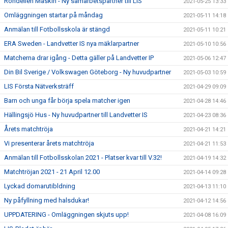
Rondellen Maskin - Ny samarbetspartner till LIS
2021-05-25 13:33
Omläggningen startar på måndag
2021-05-11 14:18
Anmälan till Fotbollsskola är stängd
2021-05-11 10:21
ERA Sweden - Landvetter IS nya mäklarpartner
2021-05-10 10:56
Matcherna drar igång - Detta gäller på Landvetter IP
2021-05-06 12:47
Din Bil Sverige / Volkswagen Göteborg - Ny huvudpartner
2021-05-03 10:59
LIS Första Nätverksträff
2021-04-29 09:09
Barn och unga får börja spela matcher igen
2021-04-28 14:46
Hällingsjö Hus - Ny huvudpartner till Landvetter IS
2021-04-23 08:36
Årets matchtröja
2021-04-21 14:21
Vi presenterar årets matchtröja
2021-04-21 11:53
Anmälan till Fotbollsskolan 2021 - Platser kvar till V.32!
2021-04-19 14:32
Matchtröjan 2021 - 21 April 12.00
2021-04-14 09:28
Lyckad domarutibldning
2021-04-13 11:10
Ny påfyllning med halsdukar!
2021-04-12 14:56
UPPDATERING - Omläggningen skjuts upp!
2021-04-08 16:09