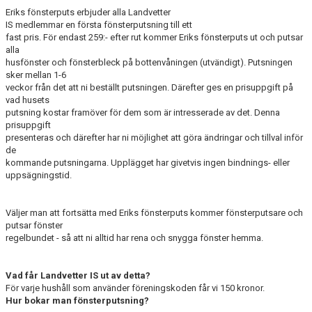
LEDARE
Eriks fönsterputs erbjuder alla Landvetter
IS medlemmar en första fönsterputsning till ett
POLICYDOKUMENT
fast pris. För endast 259:- efter rut kommer Eriks fönsterputs ut och putsar
alla
KALENDER
husfönster och fönsterbleck på bottenvåningen (utvändigt). Putsningen
sker mellan 1-6
veckor från det att ni beställt putsningen. Därefter ges en prisuppgift på
EVENEMANG
vad husets
putsning kostar framöver för dem som är intresserade av det. Denna
MEDIA
prisuppgift
presenteras och därefter har ni möjlighet att göra ändringar och tillval inför
de
KONTAKT
kommande putsningarna. Upplägget har givetvis ingen bindnings- eller
uppsägningstid.
FOTBOLLSSKOLA 2026
Väljer man att fortsätta med Eriks fönsterputs kommer fönsterputsare och
putsar fönster
regelbundet - så att ni alltid har rena och snygga fönster hemma.
Vad får Landvetter IS ut av detta?
För varje hushåll som använder föreningskoden får vi 150 kronor.
Hur bokar man fönsterputsning?