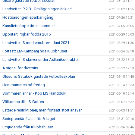
Öisare gästade fotbollsskolan
2021-08-13 11:11
Landvetter IP 2.0 - Omläggningen är klar!
2021-08-02 11:15
Höstsäsongen sparkar igång
2021-07-26 10:21
Kansliets öppettider i sommar
2021-07-05 08:05
Uppstart Pojkar födda 2015
2021-06-29 13:03
Landvetter IS medlemsbrev - Juni 2021
2021-06-29 11:36
Fortsatt EM-Kampanj hos Klubbhuset
2021-06-24 09:18
Landvetter IS skriver under Asllanikontraktet
2021-06-22 15:12
A signal for diversity
2021-06-22 12:53
Olssons Gatukök gästade Fotbollsskolan
2021-06-15 14:48
Hemmamatch på fredag
2021-06-14 15:33
Sommaren är här - Köp LIS Handduk!
2021-06-10 15:14
Välkomna till LIS-Golfen
2021-06-07 13:37
Lättade restriktioner, men fortsatt stort ansvar
2021-06-03 11:51
Seriepremiär 4 Juni för A-laget
2021-05-31 09:16
Erbjudande från Klubbshuset
2021-05-26 09:46