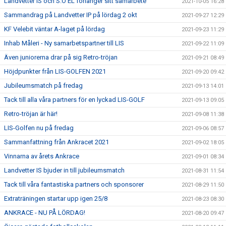
Landvetter IS och S.O EL förlänger sitt samarbete
2021-10-05 16:28
Sammandrag på Landvetter IP på lördag 2 okt
2021-09-27 12:29
KF Velebit väntar A-laget på lördag
2021-09-23 11:29
Inhab Måleri - Ny samarbetspartner till LIS
2021-09-22 11:09
Även juniorerna drar på sig Retro-tröjan
2021-09-21 08:49
Höjdpunkter från LIS-GOLFEN 2021
2021-09-20 09:42
Jubileumsmatch på fredag
2021-09-13 14:01
Tack till alla våra partners för en lyckad LIS-GOLF
2021-09-13 09:05
Retro-tröjan är här!
2021-09-08 11:38
LIS-Golfen nu på fredag
2021-09-06 08:57
Sammanfattning från Ankracet 2021
2021-09-02 18:05
Vinnarna av årets Ankrace
2021-09-01 08:34
Landvetter IS bjuder in till jubileumsmatch
2021-08-31 11:54
Tack till våra fantastiska partners och sponsorer
2021-08-29 11:50
Extraträningen startar upp igen 25/8
2021-08-23 08:30
ANKRACE - NU PÅ LÖRDAG!
2021-08-20 09:47