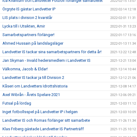
Ica Kvantum och Landvetter Fotboll förlänger samarbetet
2022-02-15 13:07
Örgryte IS gästar Landvetter IP
2022-02-14 12:18
LIS plats i division 2 kvarstår
2022-02-01 11:31
Lycka till i Utsikten, Amir
2022-01-31 13:23
Samarbetspartners förlänger!
2022-01-17 13:16
Ahmed Hussain på landslagsläger
2022-01-13 11:34
Landvetter IS tackar sina samarbetspartners för detta år!
2021-12-22 12:48
Jan Skyman - Invald hedersmedlem i Landvetter IS
2021-12-21 13:04
Välkomna, Jacob & Eldar!
2021-12-14 10:44
Landvetter IS tackar ja till Division 2
2021-12-12 21:06
Kåseri om Landvetters Idrottshistoria
2021-12-08 14:17
Axel Wibrån - Årets Spelare 2021
2021-12-06 09:21
Futsal på lördag
2021-12-03 11:12
Inget fotbollsspel på Landvetter IP i helgen
2021-12-03 10:09
Landvetter IS och Romas förlänger sitt samarbete
2021-11-26 11:34
Klas Friberg gästade Landvetter IS Partnerträff
2021-11-25 10:12