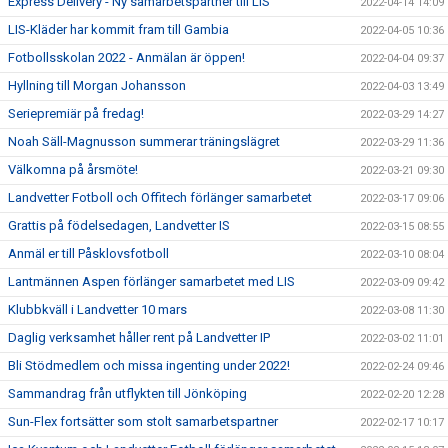
Express Delivery - Ny samarbetspartner till LIS
2022-04-14 14:09
LIS-Kläder har kommit fram till Gambia
2022-04-05 10:36
Fotbollsskolan 2022 - Anmälan är öppen!
2022-04-04 09:37
Hyllning till Morgan Johansson
2022-04-03 13:49
Seriepremiär på fredag!
2022-03-29 14:27
Noah Säll-Magnusson summerar träningslägret
2022-03-29 11:36
Välkomna på årsmöte!
2022-03-21 09:30
Landvetter Fotboll och Offitech förlänger samarbetet
2022-03-17 09:06
Grattis på födelsedagen, Landvetter IS
2022-03-15 08:55
Anmäl er till Påsklovsfotboll
2022-03-10 08:04
Lantmännen Aspen förlänger samarbetet med LIS
2022-03-09 09:42
Klubbkväll i Landvetter 10 mars
2022-03-08 11:30
Daglig verksamhet håller rent på Landvetter IP
2022-03-02 11:01
Bli Stödmedlem och missa ingenting under 2022!
2022-02-24 09:46
Sammandrag från utflykten till Jönköping
2022-02-20 12:28
Sun-Flex fortsätter som stolt samarbetspartner
2022-02-17 10:17