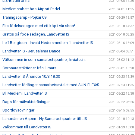
LIS-Bladet är här
2021-04-05 17:26
Medlemsrabatt hos Airport Padel
2021-04-01 11:25
Träningscamp - Pojkar 09
2021-03-29 18:57
Fira födelsedagen med ett köp i vår shop!
2021-03-18 14:37
Grattis på födelsedagen, Landvetter IS
2021-03-18 08:25
Leif Bengtson - Invald Hedersmedlem i Landvetter IS
2021-03-16 13:09
Landvetter IS - Jerusalema Dance
2021-03-04 08:51
Välkommen in som samarbetspartner, Inviatech!
2021-03-02 11:12
Coronarestriktioner från 1 mars
2021-03-01 10:28
Landvetter IS Årsmöte 10/3 18.00
2021-02-23 15:39
Landvetter förlänger samarbetsavtalet med SUN-FLEX®
2021-02-23 11:35
Bli Medlem i Landvetter IS
2021-02-22 12:38
Dags för målvaktsträningar
2021-02-22 08:26
Sportlovsövningar
2021-02-15 09:55
Lantmännen Aspen - Ny Samarbetspartner till LIS
2021-02-10 10:13
Välkommen till Landvetter IS
2021-01-29 15:08