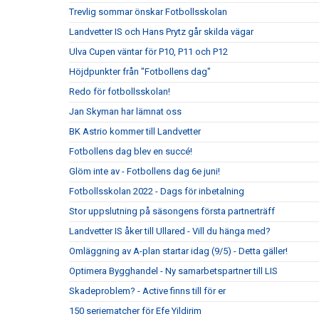
Trevlig sommar önskar Fotbollsskolan
Landvetter IS och Hans Prytz går skilda vägar
Ulva Cupen väntar för P10, P11 och P12
Höjdpunkter från "Fotbollens dag"
Redo för fotbollsskolan!
Jan Skyman har lämnat oss
BK Astrio kommer till Landvetter
Fotbollens dag blev en succé!
Glöm inte av - Fotbollens dag 6e juni!
Fotbollsskolan 2022 - Dags för inbetalning
Stor uppslutning på säsongens första partnerträff
Landvetter IS åker till Ullared - Vill du hänga med?
Omläggning av A-plan startar idag (9/5) - Detta gäller!
Optimera Bygghandel - Ny samarbetspartner till LIS
Skadeproblem? - Active finns till för er
150 seriematcher för Efe Yildirim