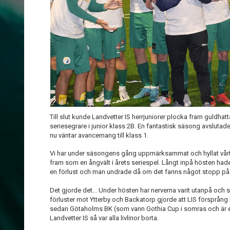
Till slut kunde Landvetter IS herrjuniorer plocka fram guldha
seriesegrare i junior klass 2B. En fantastisk säsong avsluta
nu väntar avancemang till klass 1.
Vi har under säsongens gång uppmärksammat och hyllat vårt 
fram som en ångvält i årets seriespel. Långt inpå hösten ha
en förlust och man undrade då om det fanns något stopp på
Det gjorde det... Under hösten har nerverna varit utanpå och s
förluster mot Ytterby och Backatorp gjorde att LIS försprån
sedan Götaholms BK (som vann Gothia Cup i somras och är ett
Landvetter IS så var alla livlinor borta.