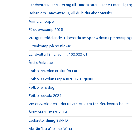
Landvetter IS ansluter sig till Fritidskortet – för ett mer tillgän
Boken om Landvetter IS, vill du bidra ekonomisk?
Anmälan öppen
Påsklovscamp 2025
Viktigt meddelande till berörda av SportAdmins personuppgi
Futsalcamp på höstlovet
Landvetter IS har vunnit 100.000 kr!
Årets Ankrace
Fotbollsskolan är slut för i år
Fotbollsskolan tar paus till 12 augusti!
Fotbollens dag
Fotbollsskola 2024
Victor Sköld och Eldar Razanica klara för Påsklovsfotbollen!
Årsmöte 25 mars kl 19
Ledarutbildning SvFF D
Mer än "bara" en seriefinal