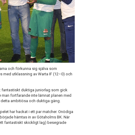
ttarna och förkunna sig själva som
des med utklassning av Warta IF (12–0) och
fantastiskt duktiga juniorlag som gick
de man fortfarande inte lämnat planen med
 detta ambitiösa och duktiga gäng.
pelet har hackat i ett par matcher. Onödiga
g började hämtas in av Götaholms BK. När
 fantastiskt skickligt lag) besegrade