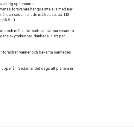
ev aldrig spännande...
 Wartas försvarare hängde inte alls med när
i mål och sedan rullade målkalaset på. LIS
ng på 5–0.
 Warta och målen fortsatte att avlösa varandra
ongens skyttekungar, dunkade in ett par
där föräldrar, vänner och bekanta samlades
h uppehåll. Sedan är det dags att planera in