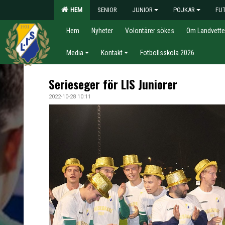
HEM
SENIOR
JUNIOR
POJKAR
FU
Hem
Nyheter
Volontärer sökes
Om Landvette
Media
Kontakt
Fotbollsskola 2026
Serieseger för LIS Juniorer
2022-10-28 10:11