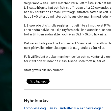
Seger mot Warta i sista matchen var nu ett måste. Och det bl
LIS satte högsta fart och fick straff redan efter 20 sekunder.
han rev ner Simon Friman i ett friläge. Straffen sattes säkert 
hade 3–0 efter tio minuter och i paus gick man in med ledni
LIS spelade ut sitt fulla register mot ett inte så motiverat IF
i den andra halvleken. Filip Bryfors och Elias Asserlind, säs
bollar till i den andra akten och även Didrik Sköld fick näta.
Det var en härlig kväll på Landvetter IP denna oktoberafton 
sent på kvällen efter slutsignal för att gratulera våra killar.
Fullt välförtjänt plockar man hem serien och nu väntar vila oc
för 2023 och stundande klass 1-serie. Men först njuter vi!
Stort grattis alla inblandade!
Nyhetsarkiv
Fotbollens dag – en av Landvetter IS allra finaste dagar!