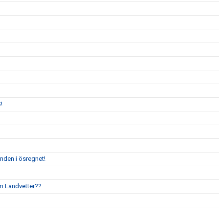
!
enden i ösregnet!
um Landvetter??