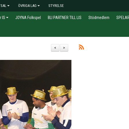
TSAL
ÖVRIGA LAG
STYRELSE
r IS
JOYNA Folkspel
BLI PARTNER TILL LIS
Stödmedlem
SPELA
<
>