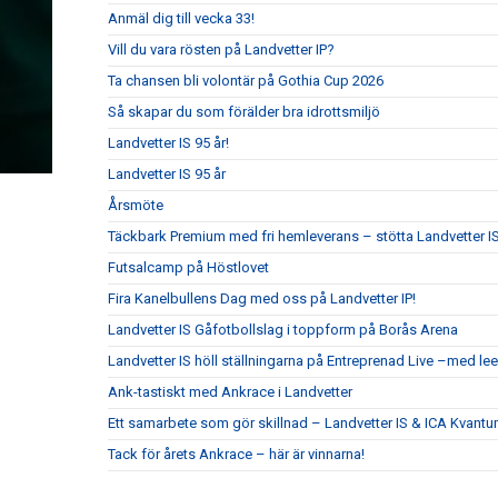
Anmäl dig till vecka 33!
Vill du vara rösten på Landvetter IP?
Ta chansen bli volontär på Gothia Cup 2026
Så skapar du som förälder bra idrottsmiljö
Landvetter IS 95 år!
Landvetter IS 95 år
Årsmöte
Täckbark Premium med fri hemleverans – stötta Landvetter IS
Futsalcamp på Höstlovet
Fira Kanelbullens Dag med oss på Landvetter IP!
Landvetter IS Gåfotbollslag i toppform på Borås Arena
Landvetter IS höll ställningarna på Entreprenad Live –med le
Ank-tastiskt med Ankrace i Landvetter
Ett samarbete som gör skillnad – Landvetter IS & ICA Kvant
Tack för årets Ankrace – här är vinnarna!